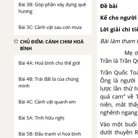
Bài 3B: Góp phần xây dựng quê
Đề bài
hương
Kể cho người
Bài 3C: Cảnh vật sau cơn mưa
Lời giải chi ti
Bài làm tham 
CHỦ ĐIỂM: CÁNH CHIM HOÀ
BÌNH
Mẹ ơi tuần 
Trần là Trần 
Bài 4A: Hoà bình cho thế giới
Trần Quốc Toả
Bài 4B: Trái đất là của chúng
Ông là người
mình
lược lần thứ 
quả cam" về T
Bài 4C: Cảnh vật quanh em
niên, mắt th
nghênh ngang 
Bài 5A: Tình hữu nghị
Vào một buổi 
dưới thuyền R
Bài 5B: Đấu tranh vì hoà bình