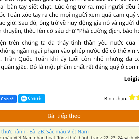
ai bàn tay siết chặt. Lúc ông trở ra, mọi người đều
ốc Toản xòe tay ra cho mọi người xem quả cam quý v
ao giờ. Sau đó, ông trở về huy động gia nô và người
n thuyền, thêu lên cờ sáu chữ "Phá cường địch, báo h
ện trên chúng ta đã thấy tinh thần yêu nước của
không ngần ngại phạm vào phép nước để có thể xin 
. Trần Quốc Toản khi ấy tuổi còn nhỏ nhưng đã c
 quân giặc. Đó là một phẩm chất rất đáng quý ở con 
Loigi
Bình chọn:
Chia sẻ
Chia sẻ
Bài tiếp theo
 thực hành - Bài 2B: Sắc màu Việt Nam
Sắc màu Việt Nam phần hoạt động thực hành trang 22, 23, 24 sách V