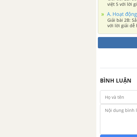
việt 5 với lời 
Bài 10B: Ôn tập 2
A. Hoạt động
Giải bài 2B: S
với lời giải dễ
Bài 10C: Ôn tập 3
CHỦ ĐIỂM: GIỮ LẤY MÀU
XANH
Bài 11A: Đất lành chim đậu
BÌNH LUẬN
Bài 11B: Câu chuyện trong rừng
Bài 11C: Môi trường quanh ta
Bài 12A: Hương sắc rừng xanh
Bài 12B: Nối những mùa hoa