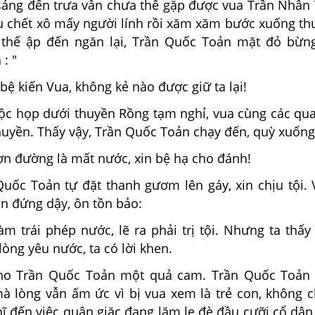
sáng đến trưa vẫn chưa thể gặp được vua Trần Nhân 
u chết xô mấy người lính rồi xăm xăm bước xuống th
 thế ập đến ngăn lại, Trần Quốc Toản mặt đỏ bừn
: "
 bệ kiến Vua, không kẻ nào được giữ ta lại!
uộc họp dưới thuyền Rồng tạm nghỉ, vua cùng các qua
huyền. Thấy vậy, Trần Quốc Toản chạy đến, quỳ xuống
ợn đường là mất nước, xin bệ hạ cho đánh!
Quốc Toản tự đặt thanh gươm lên gáy, xin chịu tội. 
n đứng dậy, ôn tồn bảo:
àm trái phép nước, lẽ ra phải trị tội. Nhưng ta thấ
òng yêu nước, ta có lời khen.
ho Trần Quốc Toản một quả cam. Trần Quốc Toản 
à lòng vẫn ấm ức vì bị vua xem là trẻ con, không 
hĩ đến việc quân giặc đang lăm le đè đầu cưỡi cổ dâ