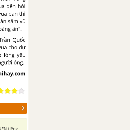
 ùa đến hỏi
ua ban thì
 dân sắm vũ
oàng ân".
 Trần Quốc
vua cho dự
ó lòng yêu
người ông.
aihay.com
NEN tiếng