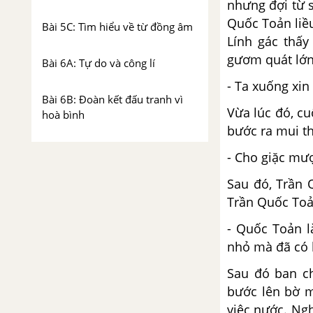
nhưng đợi từ 
Quốc Toản liề
Bài 5C: Tìm hiểu về từ đồng âm
Lính gác thấy
gươm quát lớn 
Bài 6A: Tự do và công lí
- Ta xuống xin
Bài 6B: Đoàn kết đấu tranh vì
Vừa lúc đó, c
hoà bình
bước ra mui t
Bài 6C: Sông, suối, biển, hồ
- Cho giặc mư
Sau đó, Trần 
CHỦ ĐIỂM: CON NGƯỜI VỚI
THIÊN NHIÊN
Trần Quốc Toả
- Quốc Toản l
Bài 7A: Con người là bạn của
nhỏ mà đã có l
thiên nhiên
Sau đó ban c
Bài 7B: Âm thanh cuộc sống
bước lên bờ m
việc nước. Ng