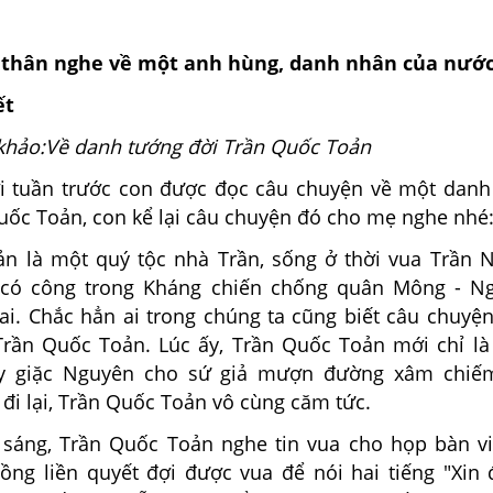
 thân nghe về một anh hùng, danh nhân của nước
ết
khảo:Về danh tướng đời Trần Quốc Toản
trước con được đọc câu chuyện về một danh 
Quốc Toản, con kể lại câu chuyện đó cho mẹ nghe nhé
n là một quý tộc nhà Trần, sống ở thời vua Trần 
 có công trong Kháng chiến chống quân Mông - N
hai. Chắc hẳn ai trong chúng ta cũng biết câu chuyệ
rần Quốc Toản. Lúc ấy, Trần Quốc Toản mới chỉ là
ấy giặc Nguyên cho sứ giả mượn đường xâm chiếm
đi lại, Trần Quốc Toản vô cùng căm tức.
sáng, Trần Quốc Toản nghe tin vua cho họp bàn v
ồng liền quyết đợi được vua để nói hai tiếng "Xin 