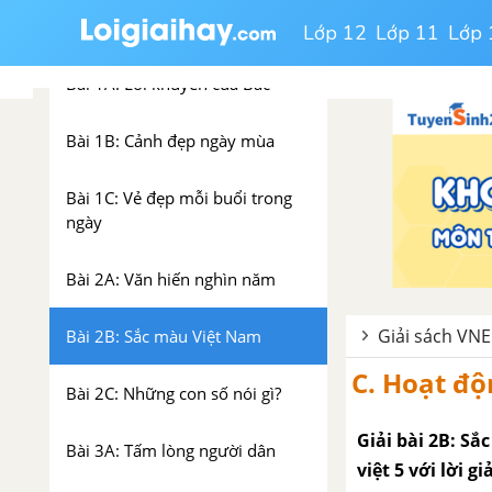
CHỦ ĐIỂM: VIỆT NAM - TỔ
Lớp 12
Lớp 11
Lớp 
QUỐC EM
Bài 1A: Lời khuyên của Bác
Bài 1B: Cảnh đẹp ngày mùa
Bài 1C: Vẻ đẹp mỗi buổi trong
ngày
Bài 2A: Văn hiến nghìn năm
Giải sách VNEN
Bài 2B: Sắc màu Việt Nam
C. Hoạt độ
Bài 2C: Những con số nói gì?
Giải bài 2B: S
Bài 3A: Tấm lòng người dân
việt 5 với lời gi