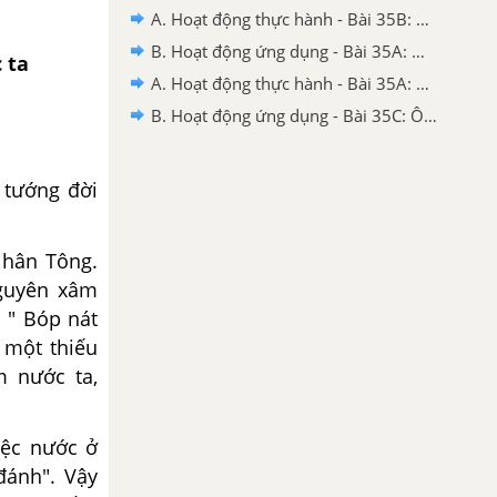
A. Hoạt động thực hành - Bài 35B: Ôn tập 2
B. Hoạt động ứng dụng - Bài 35A: Ôn tập 1
 ta
A. Hoạt động thực hành - Bài 35A: Ôn tập 1
B. Hoạt động ứng dụng - Bài 35C: Ôn tập 3
tướng đời
:
Nhân Tông.
guyên xâm
n " Bóp nát
 một thiếu
 nước ta,
iệc nước ở
đánh". Vậy