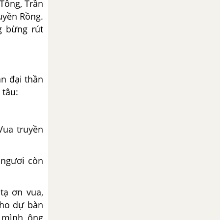
Tông, Trần
uyền Rồng.
g bừng rút
n đại thần
 tâu:
Vua truyền
y ngươi còn
tạ ơn vua,
cho dự bàn
n mình, ông