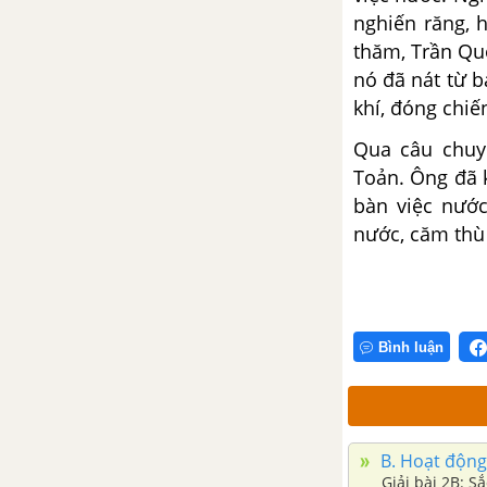
Bài 7C: Cảnh sông nước
nghiến răng, h
thăm, Trần Qu
Bài 8A: Giang sơn tươi đẹp
nó đã nát từ b
khí, đóng chiế
Bài 8B: Ấm áp rừng chiều
Qua câu chuy
Toản. Ông đã 
Bài 8C: Cảnh vật quê hương
bàn việc nước
nước, căm thù
Bài 9A: Con người quý nhất
Bài 9B: Tình người với đất
Bình luận
Bài 9C: Bức tranh mùa thu
CHỦ ĐIỂM: ÔN TẬP GIỮA HỌC
KÌ 1
B. Hoạt động
Bài 10A: Ôn tập 1
Giải bài 2B: 