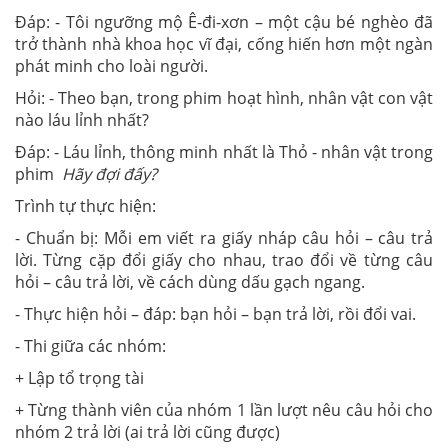
Đáp: - Tôi ngưỡng mộ Ê-đi-xơn – một cậu bé nghèo đã
trở thành nhà khoa học vĩ đại, cống hiến hơn một ngàn
phát minh cho loài người.
Hỏi: - Theo bạn, trong phim hoạt hình, nhân vật con vật
nào láu lỉnh nhất?
Đáp: - Láu lỉnh, thông minh nhất là Thỏ - nhân vật trong
phim
Hãy đợi đấy?
Trình tự thực hiện:
- Chuẩn bị: Mỗi em viết ra giấy nháp câu hỏi – câu trả
lời. Từng cặp đổi giấy cho nhau, trao đổi về từng câu
hỏi – câu trả lời, về cách dùng dấu gạch ngang.
- Thực hiện hỏi – đáp: bạn hỏi – bạn trả lời, rồi đổi vai.
- Thi giữa các nhóm:
+ Lập tổ trọng tài
+ Từng thành viên của nhóm 1 lần lượt nêu câu hỏi cho
nhóm 2 trả lời (ai trả lời cũng được)