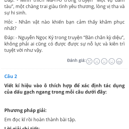
Đáp: - Mình thích Ma-ri-ô trong truyện “Một vụ đắm
tàu”, một chàng trai giàu tình yêu thương, lòng vị tha và
sự hi sinh.
Hỏi: - Nhân vật nào khiến bạn cảm thấy khâm phục
nhất?
Đáp: - Nguyễn Ngọc Ký trong truyện “Bàn chân kỳ diệu”,
không phải ai cũng có được được sự nỗ lực và kiên trì
tuyệt vời như vậy.
Đánh giá:
Câu 2
Viết kí hiệu vào ô thích hợp để xác định tác dụng
của dấu gạch ngang trong mỗi câu dưới đây:
Phương pháp giải:
Em đọc kĩ rồi hoàn thành bài tập.
Lời giải chi tiết: