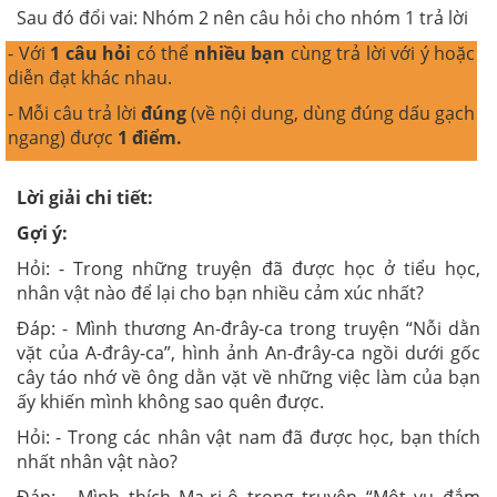
Sau đó đổi vai: Nhóm 2 nên câu hỏi cho nhóm 1 trả lời
- Với
1 câu hỏi
có thể
nhiều bạn
cùng trả lời với ý hoặc
diễn đạt khác nhau.
- Mỗi câu trả lời
đúng
(về nội dung, dùng đúng dấu gạch
ngang) được
1 điểm.
Lời giải chi tiết:
Gợi ý:
Hỏi: - Trong những truyện đã được học ở tiểu học,
nhân vật nào để lại cho bạn nhiều cảm xúc nhất?
Đáp: - Mình thương An-đrây-ca trong truyện “Nỗi dằn
vặt của A-đrây-ca”, hình ảnh An-đrây-ca ngồi dưới gốc
cây táo nhớ về ông dằn vặt về những việc làm của bạn
ấy khiến mình không sao quên được.
Hỏi: - Trong các nhân vật nam đã được học, bạn thích
nhất nhân vật nào?