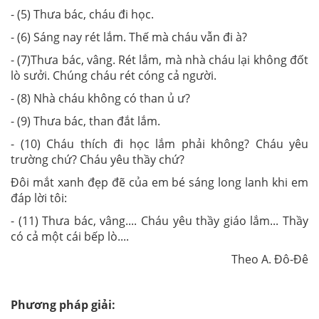
- (5) Thưa bác, cháu đi học.
- (6) Sáng nay rét lắm. Thế mà cháu vẫn đi à?
- (7)Thưa bác, vâng. Rét lắm, mà nhà cháu lại không đốt
lò sưởi. Chúng cháu rét cóng cả người.
- (8) Nhà cháu không có than ủ ư?
- (9) Thưa bác, than đắt lắm.
- (10) Cháu thích đi học lắm phải không? Cháu yêu
trường chứ? Cháu yêu thầy chứ?
Đôi mắt xanh đẹp đẽ của em bé sáng long lanh khi em
đáp lời tôi:
- (11) Thưa bác, vâng.... Cháu yêu thầy giáo lắm... Thầy
có cả một cái bếp lò....
Theo A. Đô-Đê
Phương pháp giải: