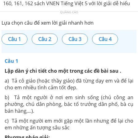
160, 161, 162 sách VNEN Tiếng Việt 5 với lời giải dễ hiểu
QUẢNG CÁO
Lựa chọn câu để xem lời giải nhanh hơn
Câu 1
Câu 2
Câu 3
Câu 4
Câu 1
Lập dàn ý chi tiết cho một trong các đề bài sau .
a) Tả cô giáo (hoặc thầy giáo) đã từng dạy em và để lại
cho em nhiều tình cảm tốt đẹp.
b) Tả một người ở nơi em sinh sống (chú công an
phường, chú dân phòng, bác tổ trưởng dân phố, bà cụ
bán hàng,...).
c) Tả một người em mới gặp một lần nhưng để lại cho
em những ấn tượng sâu sắc
Phương pháp giải: