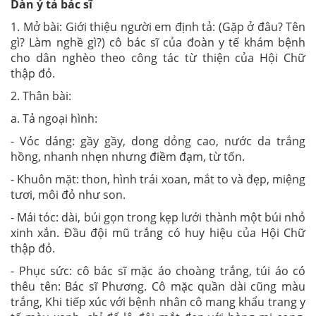
Dàn ý tả bác sĩ
1. Mở bài: Giới thiệu người em định tả: (Gặp ở đâu? Tên
gì? Làm nghề gì?) cô bác sĩ của đoàn y tế khám bệnh
cho dân nghèo theo công tác từ thiện của Hội Chữ
thập đỏ.
2. Thân bài:
a. Tả ngoại hình:
- Vóc dáng: gầy gầy, dong dỏng cao, nước da trắng
hồng, nhanh nhẹn nhưng điềm đạm, từ tốn.
- Khuôn mặt: thon, hình trái xoan, mắt to và đẹp, miệng
tươi, môi đỏ như son.
- Mái tóc: dài, búi gọn trong kẹp lưới thành một búi nhỏ
xinh xắn. Đầu đội mũ trắng có huy hiệu của Hội Chữ
thập đỏ.
- Phục sức: cô bác sĩ mặc áo choàng trắng, túi áo có
thêu tên: Bác sĩ Phương. Cô mặc quần dài cũng màu
trắng, Khi tiếp xúc với bệnh nhân cô mang khẩu trang y