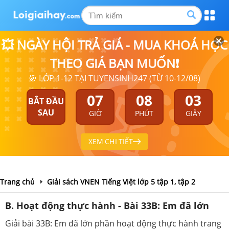
💥 NGÀY HỘI TRẢ GIÁ - MUA KHOÁ HỌC
THEO GIÁ BẠN MUỐN❗
🎯 LỚP 1-12 TẠI TUYENSINH247 (TỪ 10-12/08)
07
08
03
BẮT ĐẦU
SAU
GIỜ
PHÚT
GIÂY
XEM CHI TIẾT
Trang chủ
Giải sách VNEN Tiếng Việt lớp 5 tập 1, tập 2
B. Hoạt động thực hành - Bài 33B: Em đã lớn
Giải bài 33B: Em đã lớn phần hoạt động thực hành trang