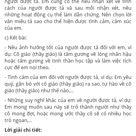
người được tả. Em cũng có thể nêu nhận xét về tính
cách của người được tả và sau mỗi nhận xét, nêu
những hoạt động cụ thể làm dẫn chứng. Nên chọn lời
văn miêu tả sao cho thể hiện được tình cảm, cảm xúc
của em.
c) Kết bài:
- Nêu ảnh hưởng tốt của người được tả đối với em, ví
dụ: Cô giáo (thầy giáo) là tấm gương về lòng nhân hậu
hoặc tấm gương về tinh thần học tập và làm việc tích
cực để em noi theo.
- Tình cảm của em đối với người được tả, ví dụ: Em yêu
quý, gắn bó với cô giáo (thầy giáo) ra sao, tự hào về cô
giáo (thầy giáo) như thế nào,…
- Những suy nghĩ khác của em về người được tả, ví dụ:
Em mong muốn sau này sẽ trở thành người như thầy
cô mong đợi, hoặc mong ước thầy cô sẽ có nhiều học
trò ngoan,…
Lời giải chi tiết: