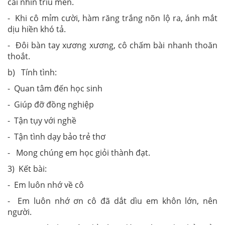
cái nhìn trìu mến.
- Khi cô mỉm cười, hàm răng trắng nõn lộ ra, ánh mắt
dịu hiền khó tả.
- Đôi bàn tay xương xương, cô chấm bài nhanh thoăn
thoắt.
b) Tính tình:
- Quan tâm đến học sinh
- Giúp đỡ đồng nghiệp
- Tận tụy với nghề
- Tận tình dạy bảo trẻ thơ
- Mong chúng em học giỏi thành đạt.
3) Kết bài:
- Em luôn nhớ về cô
- Em luôn nhớ ơn cô đã dắt dìu em khôn lớn, nên
người.