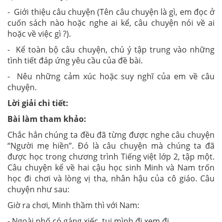
- Giới thiệu câu chuyện (Tên câu chuyện là gì, em đọc ở
cuốn sách nào hoặc nghe ai kể, câu chuyện nói về ai
hoặc về việc gì ?).
- Kể toàn bộ câu chuyện, chú ý tập trung vào những
tình tiết đáp ứng yêu cầu của đề bài.
- Nêu những cảm xúc hoặc suy nghĩ của em về câu
chuyện.
Lời giải chi tiết:
Bài làm tham khảo:
Chắc hẳn chúng ta đều đã từng được nghe câu chuyện
“Người mẹ hiền”. Đó là câu chuyện mà chúng ta đã
được học trong chương trình Tiếng việt lớp 2, tập một.
Câu chuyện kể về hai cậu học sinh Minh và Nam trốn
học đi chơi và lòng vị tha, nhân hậu của cô giáo. Câu
chuyện như sau:
Giờ ra chơi, Minh thầm thì với Nam:
- Ngoài phố có gáng xiếc, tụi mình đi xem đi.