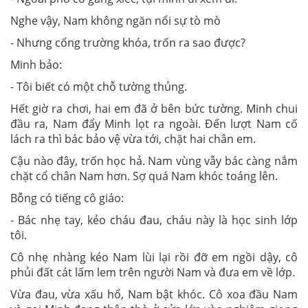
Nghe vậy, Nam không ngăn nổi sự tò mò
- Nhưng cổng trường khóa, trốn ra sao được?
Minh bảo:
- Tôi biết có một chỗ tường thủng.
Hết giờ ra chơi, hai em đã ở bên bức tường. Minh chui
đầu ra, Nam đẩy Minh lọt ra ngoài. Đến lượt Nam cố
lách ra thì bác bảo vệ vừa tới, chặt hai chân em.
Cậu nào đây, trốn học hả. Nam vùng vẫy bác càng nắm
chặt cổ chân Nam hơn. Sợ quá Nam khóc toáng lên.
Bỗng có tiếng cô giáo:
- Bác nhẹ tay, kẻo cháu đau, cháu này là học sinh lớp
tôi.
Cô nhẹ nhàng kéo Nam lùi lại rồi đỡ em ngồi dậy, cô
phủi đất cát lấm lem trên người Nam và đưa em về lớp.
Vừa đau, vừa xấu hổ, Nam bật khóc. Cô xoa đầu Nam