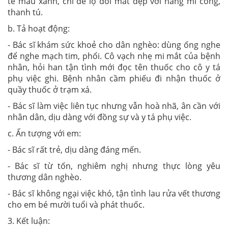
tế màu xanh, chỉ để lộ đôi mắt đẹp với hàng mi cong,
thanh tú.
b. Tả hoạt động:
- Bác sĩ khám sức khoẻ cho dân nghèo: dùng ống nghe
để nghe mạch tim, phổi. Cô vạch nhẹ mi mắt của bệnh
nhân, hỏi han tận tình mới đọc tên thuốc cho cô y tá
phụ việc ghi. Bệnh nhân cầm phiếu đi nhận thuốc ở
quầy thuốc ở trạm xá.
- Bác sĩ làm việc liên tục nhưng vẫn hoà nhã, ân cần với
nhân dân, dịu dàng với đồng sự và y tá phụ việc.
c. Ấn tượng với em:
- Bác sĩ rất trẻ, dịu dàng đáng mến.
- Bác sĩ từ tốn, nghiêm nghị nhưng thực lòng yêu
thương dân nghèo.
- Bác sĩ không ngại việc khó, tận tình lau rửa vết thương
cho em bé mười tuổi và phát thuốc.
3. Kết luận: