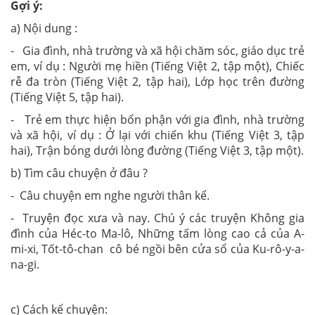
Gợi ý:
a) Nội dung :
- Gia đình, nhà trường và xã hội chăm sóc, giáo dục trẻ
em, ví dụ : Người mẹ hiền (Tiếng Việt 2, tập một), Chiếc
rễ đa tròn (Tiếng Việt 2, tập hai), Lớp học trên đường
(Tiếng Việt 5, tập hai).
- Trẻ em thực hiện bổn phận với gia đình, nhà trường
và xã hội, ví dụ : Ở lại với chiến khu (Tiếng Việt 3, tập
hai), Trận bóng dưới lòng đường (Tiếng Việt 3, tập một).
b) Tìm câu chuyện ở đâu ?
- Câu chuyện em nghe người thân kể.
- Truyện đọc xưa và nay. Chú ý các truyện Không gia
đình của Héc-to Ma-lô, Những tấm lòng cao cả của A-
mi-xi, Tốt-tô-chan cô bé ngồi bên cửa sổ của Ku-rô-y-a-
na-gi.
c) Cách kể chuyện: