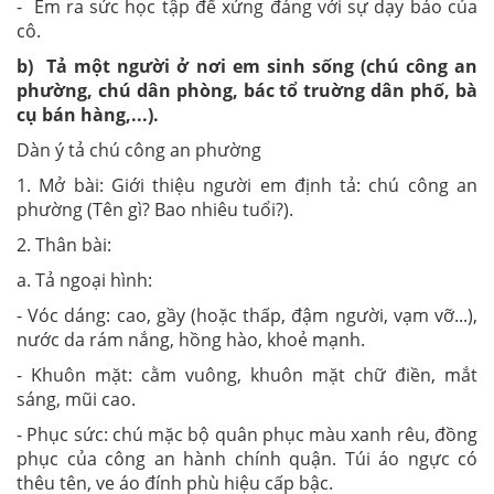
- Em ra sức học tập để xứng đáng với sự dạy bảo của
cô.
b) Tả một người ở nơi em sinh sống (chú công an
phường, chú dân phòng, bác tổ truờng dân phố, bà
cụ bán hàng,...).
Dàn ý tả chú công an phường
1. Mở bài: Giới thiệu người em định tả: chú công an
phường (Tên gì? Bao nhiêu tuổi?).
2. Thân bài:
a. Tả ngoại hình:
- Vóc dáng: cao, gầy (hoặc thấp, đậm người, vạm vỡ...),
nước da rám nắng, hồng hào, khoẻ mạnh.
- Khuôn mặt: cằm vuông, khuôn mặt chữ điền, mắt
sáng, mũi cao.
- Phục sức: chú mặc bộ quân phục màu xanh rêu, đồng
phục của công an hành chính quận. Túi áo ngực có
thêu tên, ve áo đính phù hiệu cấp bậc.