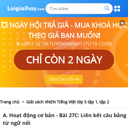
💥 NGÀY HỘI TRẢ GIÁ - MUA KHOÁ HỌC
THEO GIÁ BẠN MUỐN❗
🎯 LỚP 1-12 TẠI TUYENSINH247 (TỪ 10-12/08)
CHỈ CÒN 2 NGÀY
XEM CHI TIẾT
Trang chủ
Giải sách VNEN Tiếng Việt lớp 5 tập 1, tập 2
A. Hoạt động cơ bản - Bài 27C: Liên kết câu bằng
từ ngữ nối