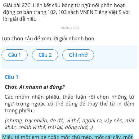
Giải bài 27C: Liên kết câu bằng từ ngữ nối phần hoạt
động cơ bản trang 102, 103 sách VNEN Tiếng Việt 5 với
lời giải dễ hiểu
QUẢNG CÁO
Lựa chọn câu để xem lời giải nhanh hơn
Câu 1
Câu 2
Ghi nhớ
Câu 1
Chơi:
Ai nhanh ai đúng?
Các nhóm nhận phiếu, thảo luận rồi chọn những từ
ngữ trong ngoặc có thể dùng để thay thế từ in đậm
trong phiếu:
(nhưng, tuy nhiên, do đó, vì thế, ngoài ra, vậy nên, mặt
khác, chính vì thế, trái lại, đồng thời,..)
Miêu tả một em bé hoặc một chú mèo, một cái cây, một