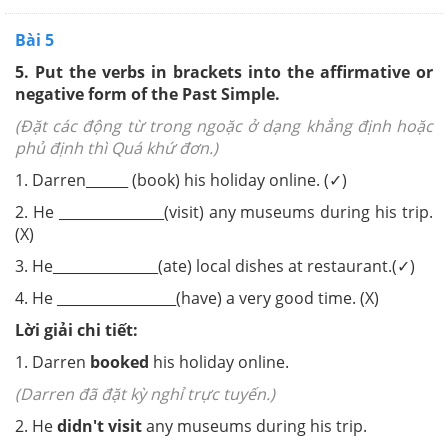
Bài 5
5. Put the verbs in brackets into the affirmative or
negative form of the Past Simple.
(Đặt các động từ trong ngoặc ở dạng khẳng định hoặc
phủ định thì Quá khứ đơn.)
1. Darren______ (book) his holiday online. (
✓
)
2. He _______________(visit) any museums during his trip.
(X)
3. He_______________(ate) local dishes at restaurant.(
✓
)
4. He _________________(have) a very good time. (X)
Lời giải chi tiết:
1. Darren
booked
his holiday online.
(Darren đã đặt kỳ nghỉ trực tuyến.)
2. He
didn't visit
any museums during his trip.