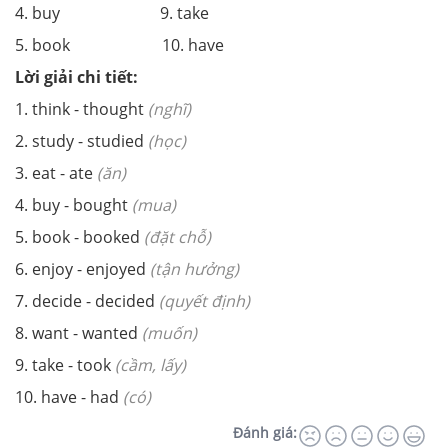
4. buy 9. take
5. book 10. have
Lời giải chi tiết:
1. think - thought
(nghĩ)
2. study - studied
(học)
3. eat - ate
(ăn)
4. buy - bought
(mua)
5. book - booked
(đặt chỗ)
6. enjoy - enjoyed
(tận hưởng)
7. decide - decided
(quyết định)
8. want - wanted
(muốn)
9. take - took
(cầm, lấy)
10. have - had
(có)
Đánh giá: