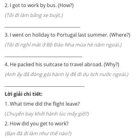
2. I got to work by bus. (How?)
(Tôi đi làm bằng xe buýt.)
___________________________________
3. I went on holiday to Portugal last summer. (Where?)
(Tôi đi nghỉ mát ở Bồ Đào Nha mùa hè năm ngoái.)
____________________________________
4. He packed his suitcase to travel abroad. (Why?)
(Anh ấy đã đóng gói hành lý để đi du lịch nước ngoài.)
_____________________________________
Lời giải chi tiết:
1. What time did the flight leave?
(
Chuyến bay khởi hành lúc mấy giờ?)
2. How did you get to work?
(Bạn đã đi làm như thế nào?)