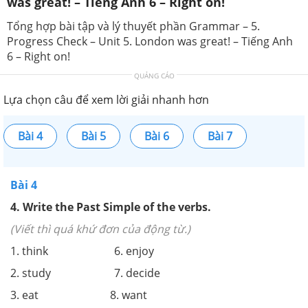
was great! – Tiếng Anh 6 – Right on!
Tổng hợp bài tập và lý thuyết phần Grammar – 5.
Progress Check – Unit 5. London was great! – Tiếng Anh
6 – Right on!
QUẢNG CÁO
Lựa chọn câu để xem lời giải nhanh hơn
Bài 4
Bài 5
Bài 6
Bài 7
Bài 4
4. Write the Past Simple of the verbs.
(Viết thì quá khứ đơn của động từ.)
1. think 6. enjoy
2. study 7. decide
3. eat 8. want