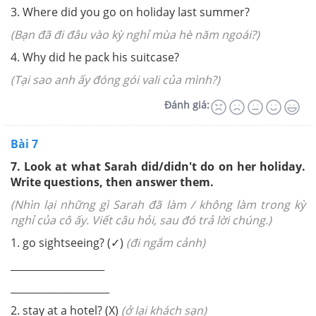
3. Where did you go on holiday last summer?
(Bạn đã đi đâu vào kỳ nghỉ mùa hè năm ngoái?)
4. Why did he pack his suitcase?
(Tại sao anh ấy đóng gói vali của mình?)
Đánh giá:
Bài 7
7. Look at what Sarah did/didn't do on her holiday.
Write questions, then answer them.
(Nhìn lại những gì Sarah đã làm / không làm trong kỳ
nghỉ của cô ấy. Viết câu hỏi, sau đó trả lời chúng.)
1. go sightseeing? (
✓
)
(đi ngắm cảnh)
___________________
____________________
2. stay at a hotel? (X)
(ở lại khách sạn)