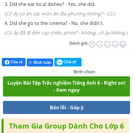
3. Did she eat local dishes? - Yes, she did.
(Cô ấy có ăn các món ăn địa phương không? - Có.)
4. Did she go to the cinema? - No, she didn't.
(Cô ấy đã đi đến rạp chiếu phim? - Không, cô ấy không.)
Đánh giá:
Chia sẻ
Chia sẻ
Bình luận
Bình chọn:
Luyện Bài Tập Trắc nghiệm Tiếng Anh 6 - Right on!
- Xem ngay
Báo lỗi - Góp ý
Tham Gia Group Dành Cho Lớp 6