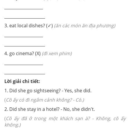
___________________
____________________
3. eat local dishes? (
✓
)
(ăn các món ăn địa phương)
___________________
____________________
4. go cinema? (X)
(đi xem phim)
___________________
____________________
Lời giải chi tiết:
1. Did she go sightseeing? - Yes, she did.
(
Cô ấy có đi ngắm cảnh không? - Có.)
2. Did she stay in a hotel? - No, she didn't.
(
Cô ấy đã ở trong một khách sạn à? - Không, cô ấy
không.)