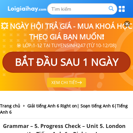
💥 NGÀY HỘI TRẢ GIÁ - MUA KHOÁ HỌC
THEO GIÁ BẠN MUỐN❗
🎯 LỚP 1-12 TẠI TUYENSINH247 (TỪ 10-12/08)
BẮT ĐẦU SAU 1 NGÀY
XEM CHI TIẾT
Trang chủ
Giải tiếng Anh 6 Right on| Soạn tiếng Anh 6|Tiếng
Anh 6
Grammar – 5. Progress Check – Unit 5. London