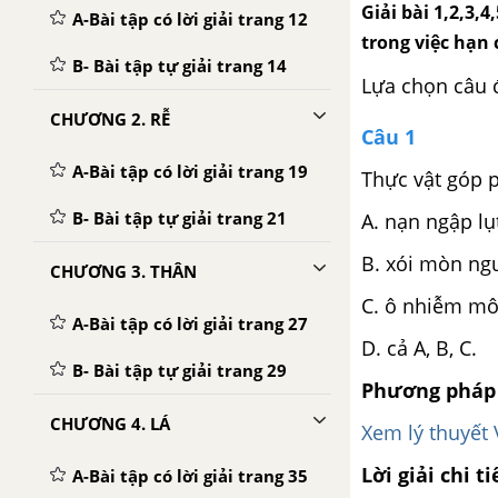
Giải bài 1,2,3,
A-Bài tập có lời giải trang 12
trong việc hạn 
B- Bài tập tự giải trang 14
Lựa chọn câu 
CHƯƠNG 2. RỄ
Câu 1
A-Bài tập có lời giải trang 19
Thực vật góp 
B- Bài tập tự giải trang 21
A. nạn ngập lụt
B. xói mòn ng
CHƯƠNG 3. THÂN
C. ô nhiễm mô
A-Bài tập có lời giải trang 27
D. cả A, B, C.
B- Bài tập tự giải trang 29
Phương pháp 
CHƯƠNG 4. LÁ
Xem lý thuyết 
Lời giải chi ti
A-Bài tập có lời giải trang 35