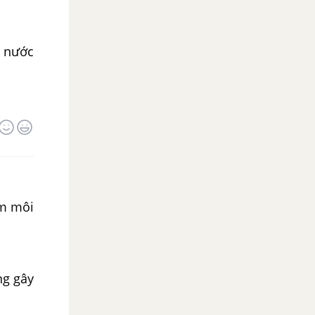
c nước
ễm môi
ng gây