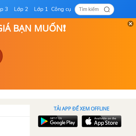
p 3
Lớp 2
Lớp 1
Công cụ
 GIÁ BẠN MUỐN❗
TẢI APP ĐỂ XEM OFFLINE