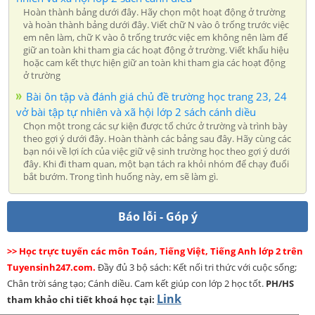
Hoàn thành bảng dưới đây. Hãy chọn một hoạt động ở trường
và hoàn thành bảng dưới đây. Viết chữ N vào ô trống trước việc
em nên làm, chữ K vào ô trống trước việc em không nên làm để
giữ an toàn khi tham gia các hoạt động ở trường. Viết khẩu hiệu
hoặc cam kết thực hiện giữ an toàn khi tham gia các hoạt động
ở trường
Bài ôn tập và đánh giá chủ đề trường học trang 23, 24
vở bài tập tự nhiên và xã hội lớp 2 sách cánh diều
Chọn một trong các sự kiện được tổ chức ở trường và trình bày
theo gợi ý dưới đây. Hoàn thành các bảng sau đây. Hãy cùng các
bạn nói về lợi ích của việc giữ vệ sinh trường học theo gợi ý dưới
đây. Khi đi tham quan, một bạn tách ra khỏi nhóm để chạy đuổi
bắt bướm. Trong tình huống này, em sẽ làm gì.
Báo lỗi - Góp ý
>> Học trực tuyến các môn Toán, Tiếng Việt, Tiếng Anh lớp 2 trên
Tuyensinh247.com.
Đầy đủ 3 bộ sách: Kết nối tri thức với cuộc sống;
Chân trời sáng tạo; Cánh diều. Cam kết giúp con lớp 2 học tốt.
PH/HS
Link
tham khảo chi tiết khoá học tại: