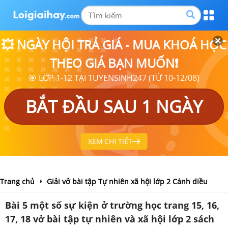
💥 NGÀY HỘI TRẢ GIÁ - MUA KHOÁ HỌC
THEO GIÁ BẠN MUỐN❗
🎯 LỚP 1-12 TẠI TUYENSINH247 (TỪ 10-12/08)
BẮT ĐẦU SAU 1 NGÀY
XEM CHI TIẾT
Trang chủ
Giải vở bài tập Tự nhiên xã hội lớp 2 Cánh diều
Bài 5 một số sự kiện ở trường học trang 15, 16,
17, 18 vở bài tập tự nhiên và xã hội lớp 2 sách