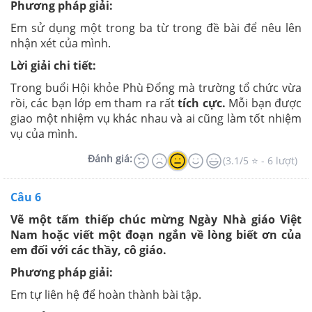
Phương pháp giải:
Em sử dụng một trong ba từ trong đề bài để nêu lên
nhận xét của mình.
Lời giải chi tiết:
Trong buổi Hội khỏe Phù Đổng mà trường tổ chức vừa
rồi, các bạn lớp em tham ra rất
tích cực.
Mỗi bạn được
giao một nhiệm vụ khác nhau và ai cũng làm tốt nhiệm
vụ của mình.
Đánh giá:
(3.1/5 ⭐ - 6 lượt)
Câu 6
Vẽ một tấm thiếp chúc mừng Ngày Nhà giáo Việt
Nam hoặc viết một đoạn ngắn về lòng biết ơn của
em đối với các thầy, cô giáo.
Phương pháp giải:
Em tự liên hệ để hoàn thành bài tập.