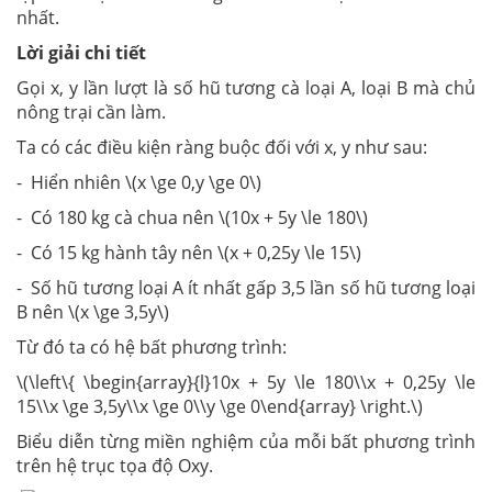
nhất.
Lời giải chi tiết
Gọi x, y lần lượt là số hũ tương cà loại A, loại B mà chủ
nông trại cần làm.
Ta có các điều kiện ràng buộc đối với x, y như sau:
- Hiển nhiên \(x \ge 0,y \ge 0\)
- Có 180 kg cà chua nên \(10x + 5y \le 180\)
- Có 15 kg hành tây nên \(x + 0,25y \le 15\)
- Số hũ tương loại A ít nhất gấp 3,5 lần số hũ tương loại
B nên \(x \ge 3,5y\)
Từ đó ta có hệ bất phương trình:
\(\left\{ \begin{array}{l}10x + 5y \le 180\\x + 0,25y \le
15\\x \ge 3,5y\\x \ge 0\\y \ge 0\end{array} \right.\)
Biểu diễn từng miền nghiệm của mỗi bất phương trình
trên hệ trục tọa độ Oxy.