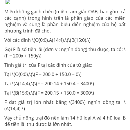
Miền không gạch chéo (miền tam giác OAB, bao gồm cả
các cạnh) trong hình trên là phần giao của các miền
nghiệm và cũng là phần biểu diễn nghiệm của hệ bất
phương trình đã cho.
Với các đỉnh \(O(0;0),A(14;4),\)\(B(15;0).\)
Gọi F là số tiền lãi (đơn vị: nghìn đồng) thu được, ta có: \
(F = 200x + 150y\)
Tính giá trị của F tại các đỉnh của tứ giác:
Tại \(O(0;0),\)\(F = 200.0 + 150.0 = 0\)
Tại \(A(14;4),\)\(F = 200.14 + 150.4 = 3400\)
Tại \(B(15;0),\)\(F = 200.15 + 150.0 = 3000\)
F đạt giá trị lớn nhất bằng \(3400\) nghìn đồng tại \
(A(14;4).\)
Vậy chủ nông trại đó nên làm 14 hũ loại A và 4 hũ loại B
để tiền lãi thu được là lớn nhất.