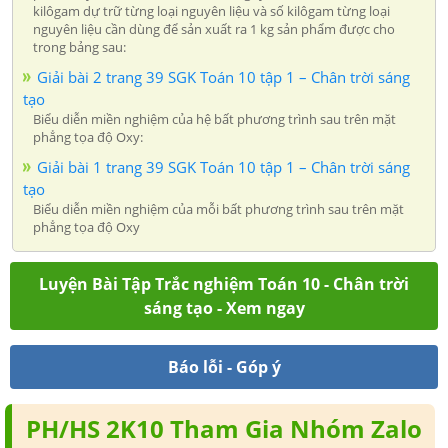
kilôgam dự trữ từng loại nguyên liệu và số kilôgam từng loại
nguyên liệu cần dùng để sản xuất ra 1 kg sản phẩm được cho
trong bảng sau:
Giải bài 2 trang 39 SGK Toán 10 tập 1 – Chân trời sáng
tạo
Biểu diễn miền nghiệm của hệ bất phương trình sau trên mặt
phẳng tọa độ Oxy:
Giải bài 1 trang 39 SGK Toán 10 tập 1 – Chân trời sáng
tạo
Biểu diễn miền nghiệm của mỗi bất phương trình sau trên mặt
phẳng tọa độ Oxy
Luyện Bài Tập Trắc nghiệm Toán 10 - Chân trời
sáng tạo - Xem ngay
Báo lỗi - Góp ý
PH/HS 2K10 Tham Gia Nhóm Zalo