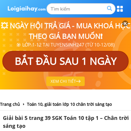
💥 NGÀY HỘI TRẢ GIÁ - MUA KHOÁ HỌC
THEO GIÁ BẠN MUỐN❗
🎯 LỚP 1-12 TẠI TUYENSINH247 (TỪ 10-12/08)
BẮT ĐẦU SAU 1 NGÀY
XEM CHI TIẾT
Trang chủ
Toán 10, giải toán lớp 10 chân trời sáng tạo
Giải bài 5 trang 39 SGK Toán 10 tập 1 – Chân trời
sáng tạo