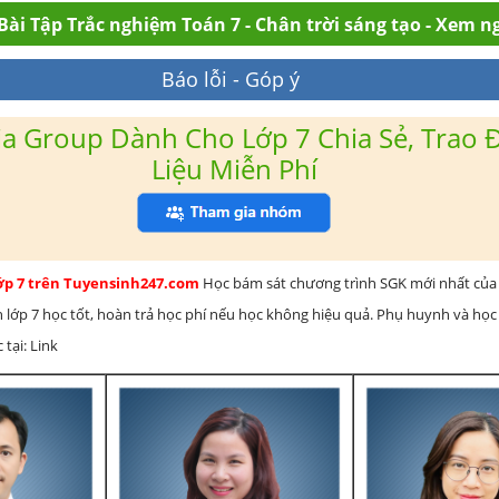
Bài Tập Trắc nghiệm Toán 7 - Chân trời sáng tạo - Xem n
Báo lỗi - Góp ý
a Group Dành Cho Lớp 7 Chia Sẻ, Trao Đ
Liệu Miễn Phí
lớp 7 trên Tuyensinh247.com
Học bám sát chương trình SGK mới nhất của 
h lớp 7 học tốt, hoàn trả học phí nếu học không hiệu quả. Phụ huynh và học
 tại: Link