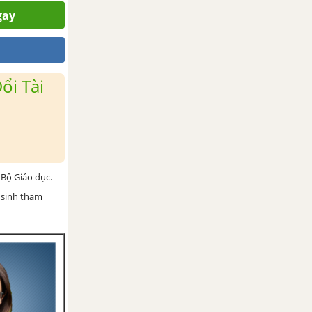
gay
ổi Tài
Bộ Giáo dục.
 sinh tham