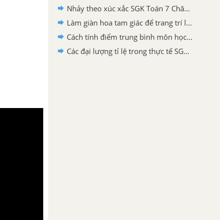
Nhảy theo xúc xắc SGK Toán 7 Chân trời sáng tạo
Làm giàn hoa tam giác để trang trí lớp học SGK Toán 7 Chân trời sáng tạo
Cách tính điểm trung bình môn học kì SGK Toán 7 Chân trời sáng tạo
Các đại lượng tỉ lệ trong thực tế SGK Toán 7 Chân trời sáng tạo