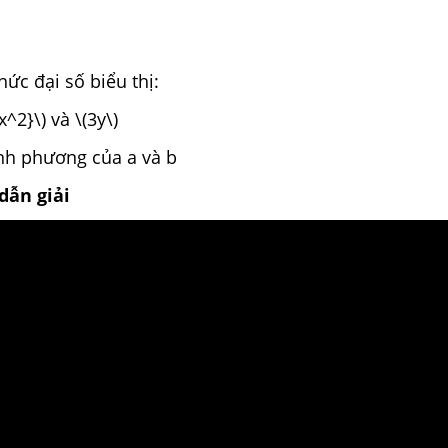
hức đại số biểu thị:
x^2}\) và \(3y\)
ình phương của a và b
dẫn giải