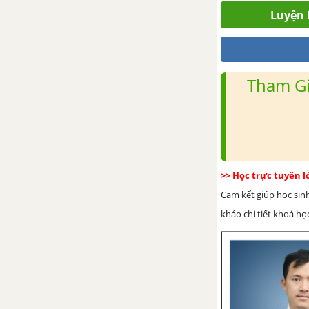
Luyện 
Bài tập cuối chương 9
Tham Gi
>> Học trực tuyến 
Cam kết giúp học sin
khảo chi tiết khoá học