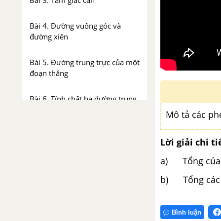
Bài 3. Tam giác cân
Bài 4. Đường vuông góc và
đường xiên
Bài 5. Đường trung trực của một
đoạn thẳng
Bài 6. Tính chất ba đường trung
trực của tam giác
Mô tả các ph
Bài 7. Tính chất ba đường trung
Lời giải chi ti
tuyến của tam giác
a) Tổng của \({
Bài 8. Tính chất ba đường cao
b) Tổng các b
của tam giác
Bài 9. Tính chất ba đường phân
Bình luận
giác của tam giác