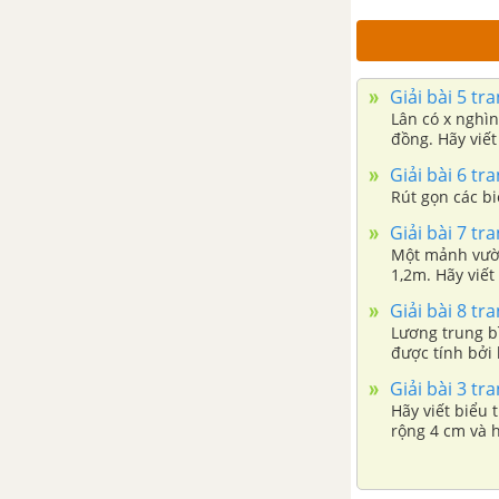
Bài 10. Hoạt động thực hành và
trải nghiệm: Làm giàn hoa tam
Giải bài 5 tr
giác để trang trí lớp học
Lân có x nghìn
đồng. Hãy viết
Bài tập cuối chương 8
Giải bài 6 tr
Rút gọn các bi
Chương 9. Một số yếu tố xác
Giải bài 7 tr
suất
Một mảnh vườn
1,2m. Hãy viết
Bài 1. Làm quen với biến cố
của mảnh vườn
Giải bài 8 tr
ngẫu nhiên
Lương trung b
được tính bởi 
Bài 2. Làm quen với xác suất
tháng của côn
Giải bài 3 tr
của biến cố ngẫu nhiên
Hãy viết biểu 
rộng 4 cm và 
Bài 3. Hoạt động thực hành và
trải nghiệm: Nhảy theo xúc xắc