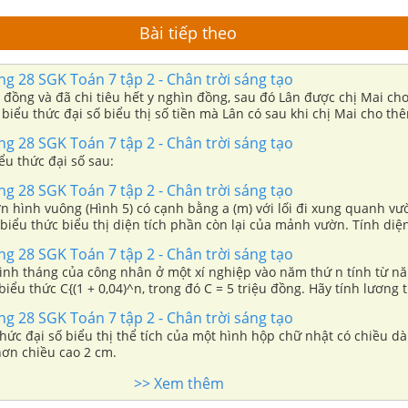
Bài tiếp theo
ang 28 SGK Toán 7 tập 2 - Chân trời sáng tạo
 đồng và đã chi tiêu hết y nghìn đồng, sau đó Lân được chị Mai ch
 biểu thức đại số biểu thị số tiền mà Lân có sau khi chị Mai cho th
đồng. Tính số tiền Lân có khi x = 100, y = 60, z = 50.
ang 28 SGK Toán 7 tập 2 - Chân trời sáng tạo
ểu thức đại số sau:
ang 28 SGK Toán 7 tập 2 - Chân trời sáng tạo
 hình vuông (Hình 5) có cạnh bằng a (m) với lối đi xung quanh vư
 biểu thức biểu thị diện tích phần còn lại của mảnh vườn. Tính diện
 khi a = 20
ang 28 SGK Toán 7 tập 2 - Chân trời sáng tạo
ình tháng của công nhân ở một xí nghiệp vào năm thứ n tính từ n
biểu thức C{(1 + 0,04)^n, trong đó C = 5 triệu đồng. Hãy tính lương 
g nhân xí nghiệp đó vào năm 2020 (ứng với n = 5)
ang 28 SGK Toán 7 tập 2 - Chân trời sáng tạo
thức đại số biểu thị thể tích của một hình hộp chữ nhật có chiều d
hơn chiều cao 2 cm.
>> Xem thêm