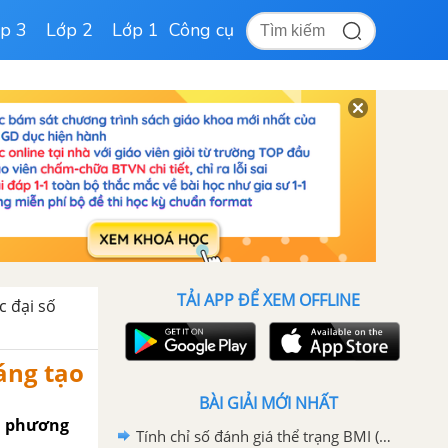
p 3
Lớp 2
Lớp 1
Công cụ
TẢI APP ĐỂ XEM OFFLINE
c đại số
sáng tạo
BÀI GIẢI MỚI NHẤT
nh phương
Tính chỉ số đánh giá thể trạng BMI (Body mass index) SGK Toán 7 Chân trời sáng tạo