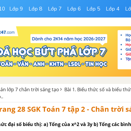
10
Lớp 9
Lớp 8
Lớp 7
Lớp 6
Lớp 5
Lớp 4
Lớ
oán lớp 7 chân trời sáng tạo
Bài 1. Biểu thức số và biểu thứ
..
trang 28 SGK Toán 7 tập 2 - Chân trời 
hức đại số biểu thị: a) Tổng của x^2 và 3y b) Tổng các bì