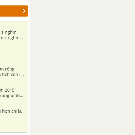
o z nghìn
êm z nghìn
ờn rộng
 tích còn lại
ăm 2015
trung bình
ài hơn chiều