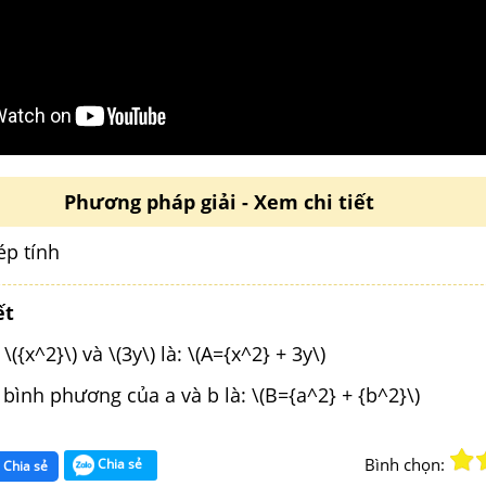
Phương pháp giải - Xem chi tiết
ép tính
ết
x^2}\) và \(3y\) là: \(A={x^2} + 3y\)
ình phương của a và b là: \(B={a^2} + {b^2}\)
Bình chọn:
Chia sẻ
Chia sẻ