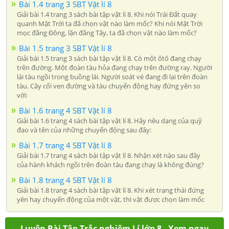
Bài 1.4 trang 3 SBT Vật lí 8
Giải bài 1.4 trang 3 sách bài tập vật lí 8. Khi nói Trái Đất quay
quanh Mặt Trời ta đã chọn vật nào làm mốc? Khi nói Mặt Trời
mọc đằng Đông, lặn đằng Tây, ta đã chọn vật nào làm mốc?
Bài 1.5 trang 3 SBT Vật lí 8
Giải bài 1.5 trang 3 sách bài tập vật lí 8. Có một ôtô đang chạy
trên đường. Một đoàn tàu hỏa đang chạy trên đường ray. Người
lái tàu ngồi trong buồng lái. Người soát vé đang đi lại trên đoàn
tàu. Cây cối ven đường và tàu chuyển động hay đứng yên so
với:
Bài 1.6 trang 4 SBT Vật lí 8
Giải bài 1.6 trang 4 sách bài tập vật lí 8. Hãy nêu dạng của quỹ
đạo và tên của những chuyển động sau đây:
Bài 1.7 trang 4 SBT Vật lí 8
Giải bài 1.7 trang 4 sách bài tập vật lí 8. Nhận xét nào sau đây
của hành khách ngồi trên đoàn tàu đang chạy là không đúng?
Bài 1.8 trang 4 SBT Vật lí 8
Giải bài 1.8 trang 4 sách bài tập vật lí 8. Khi xét trạng thái đứng
yên hay chuyển động của một vật, thì vật được chọn làm mốc
Luyện Bài Tập Trắc nghiệm Lí lớp 8 - Xem ngay