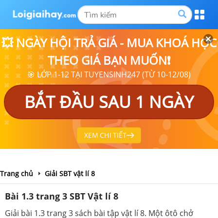
💥 NGÀY HỘI TRẢ GIÁ - MUA KHOÁ HỌC
THEO GIÁ BẠN MUỐN❗
🎯 LỚP 1-12 TẠI TUYENSINH247 (TỪ 10-12/08)
BẮT ĐẦU SAU 1 NGÀY
XEM CHI TIẾT
Trang chủ
Giải SBT vật lí 8
Bài 1.3 trang 3 SBT Vật lí 8
Giải bài 1.3 trang 3 sách bài tập vật lí 8. Một ôtô chở