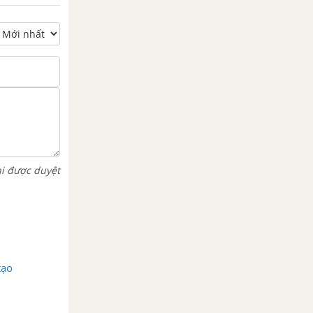
hi được duyệt
tạo