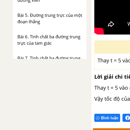
đường xiên
Bài 5. Đường trung trực của một
đoạn thẳng
Bài 6. Tính chất ba đường trung
trực của tam giác
Bài 7. Tính chất ba đường trung
Thay t = 5 và
tuyến của tam giác
Lời giải chi ti
Bài 8. Tính chất ba đường cao
của tam giác
Thay t = 5 vào 
Vậy tốc độ của
Bài 9. Tính chất ba đường phân
giác của tam giác
Bình luận
Bài 10. Hoạt động thực hành và
trải nghiệm: Làm giàn hoa tam