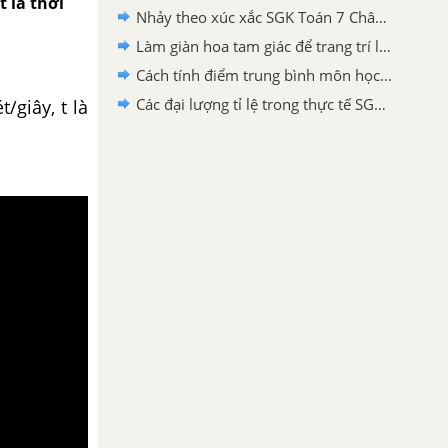
t là thời
Nhảy theo xúc xắc SGK Toán 7 Chân trời sáng tạo
Làm giàn hoa tam giác để trang trí lớp học SGK Toán 7 Chân trời sáng tạo
Cách tính điểm trung bình môn học kì SGK Toán 7 Chân trời sáng tạo
Các đại lượng tỉ lệ trong thực tế SGK Toán 7 Chân trời sáng tạo
/giây, t là