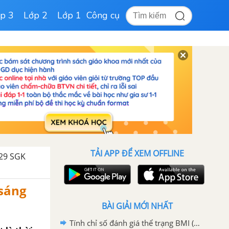
p 3
Lớp 2
Lớp 1
Công cụ
TẢI APP ĐỂ XEM OFFLINE
 29 SGK
 sáng
BÀI GIẢI MỚI NHẤT
Tính chỉ số đánh giá thể trạng BMI (Body mass index) SGK Toán 7 Chân trời sáng tạo