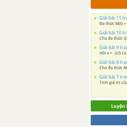
giác để trang trí lớp học
Giải bài 11 t
Bài tập cuối chương 8
Đa thức M(t) =
Giải bài 10 t
Chương 9. Một số yếu tố xác
Cho đa thức Q
suất
Giải bài 9 tr
Bài 1. Làm quen với biến cố
Hỏi x = -2/3 c
ngẫu nhiên
Giải bài 8 tr
Bài 2. Làm quen với xác suất
Giải bài 7 tr
của biến cố ngẫu nhiên
Tính giá trị c
Bài 3. Hoạt động thực hành và
trải nghiệm: Nhảy theo xúc xắc
Luyện 
Bài tập cuối chương 9