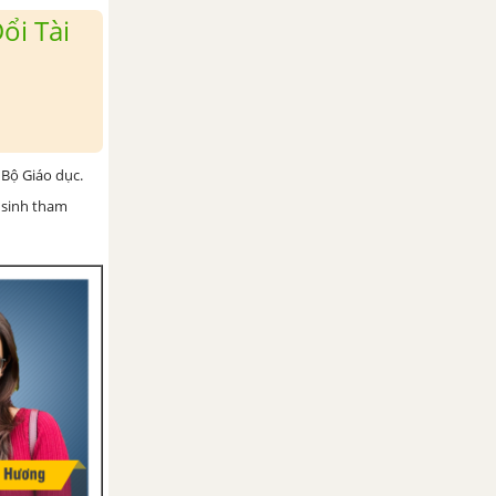
ổi Tài
Bộ Giáo dục.
 sinh tham