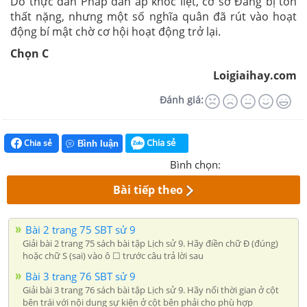
Do thực dân Pháp đàn áp khốc liệt, cơ sở Đảng bị tổn
thất nặng, nhưng một số nghĩa quân đã rút vào hoạt
động bí mật chờ cơ hội hoạt động trở lại.
Chọn C
Loigiaihay.com
Đánh giá:
Chia sẻ
Chia sẻ
Bình luận
Bình chọn:
Bài tiếp theo
Bài 2 trang 75 SBT sử 9
Giải bài 2 trang 75 sách bài tập Lịch sử 9. Hãy điền chữ Đ (đúng)
hoặc chữ S (sai) vào ô ☐ trước câu trả lời sau
Bài 3 trang 76 SBT sử 9
Giải bài 3 trang 76 sách bài tập Lịch sử 9. Hãy nối thời gian ở cột
bên trái với nội dung sự kiện ở cột bên phải cho phù hợp