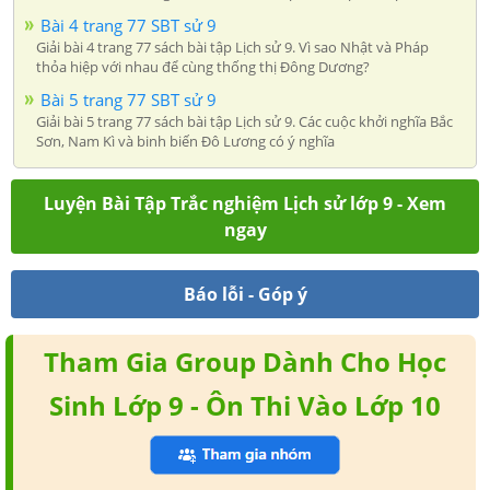
Bài 4 trang 77 SBT sử 9
Giải bài 4 trang 77 sách bài tập Lịch sử 9. Vì sao Nhật và Pháp
thỏa hiệp với nhau để cùng thống thị Đông Dương?
Bài 5 trang 77 SBT sử 9
Giải bài 5 trang 77 sách bài tập Lịch sử 9. Các cuộc khởi nghĩa Bắc
Sơn, Nam Kì và binh biến Đô Lương có ý nghĩa
Luyện Bài Tập Trắc nghiệm Lịch sử lớp 9 - Xem
ngay
Báo lỗi - Góp ý
Tham Gia Group Dành Cho Học
Sinh Lớp 9 - Ôn Thi Vào Lớp 10