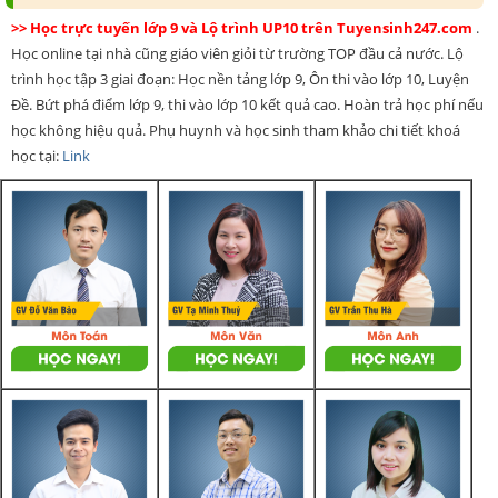
>> Học trực tuyến lớp 9 và Lộ trình UP10 trên Tuyensinh247.com
.
Học online tại nhà cũng giáo viên giỏi từ trường TOP đầu cả nước. Lộ
trình học tập 3 giai đoạn: Học nền tảng lớp 9, Ôn thi vào lớp 10, Luyện
Đề. Bứt phá điểm lớp 9, thi vào lớp 10 kết quả cao. Hoàn trả học phí nếu
học không hiệu quả. Phụ huynh và học sinh tham khảo chi tiết khoá
học tại:
Link