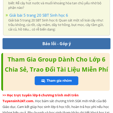
biết: Rễ cây hút nước và muối khoáng hòa tan chủ yếu nhờ bộ
phận nào?
Giải bài 5 trang 20 SBT Sinh học 6
Giải bài 5 trang 20 SBT Sinh học 6: Quan sát một số loài cây như:
trầu không, cà rốt, cây mắm, dây tơ hồng, bụt mọc, cây tầm gửi,
cải củ, hồ tiêu... có rễ biến dạng:
Báo lỗi - Góp ý
Tham Gia Group Dành Cho Lớp 6
Chia Sẻ, Trao Đổi Tài Liệu Miễn Phí
>> Học trực tuyến lớp 6 chương trình mới trên
Tuyensinh247.com.
Học bám sát chương trình SGK mới nhất của Bộ
Giáo dục. Cam kết giúp học sinh lớp 6 học tốt, hoàn trả học phí nếu học
không hiệu quả. Phụ huynh và học sinh tham khảo chi tiết khoá học tại: