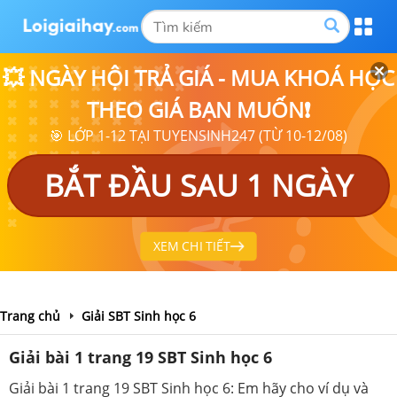
💥 NGÀY HỘI TRẢ GIÁ - MUA KHOÁ HỌC
THEO GIÁ BẠN MUỐN❗
🎯 LỚP 1-12 TẠI TUYENSINH247 (TỪ 10-12/08)
BẮT ĐẦU SAU 1 NGÀY
XEM CHI TIẾT
Trang chủ
Giải SBT Sinh học 6
Giải bài 1 trang 19 SBT Sinh học 6
Giải bài 1 trang 19 SBT Sinh học 6: Em hãy cho ví dụ và