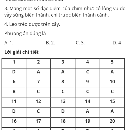
3. Mang một số đặc điểm của chim như: có lông vũ do
vảy sừng biến thành, chi trước biến thành cánh.
4. Leo trèo được trên cây.
Phương án đúng là
A. 1. B. 2.
C
. 3. D. 4
Lời giải chi tiết
1
2
3
4
5
D
A
A
C
A
6
7
8
9
10
B
C
C
C
C
11
12
13
14
15
D
C
D
A
A
16
17
18
19
20