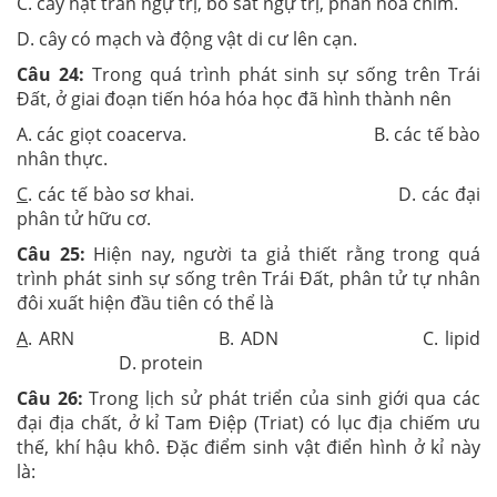
C. cây hạt trần ngự trị, bò sát ngự trị, phân hóa chim.
D. cây có mạch và động vật di cư lên cạn.
Câu 24:
Trong quá trình phát sinh sự sống trên Trái
Đất, ở giai đoạn tiến hóa hóa học đã hình thành nên
A. các giọt coacerva. B. các tế bào
nhân thực.
C
. các tế bào sơ khai. D. các đại
phân tử hữu cơ.
Câu 25:
Hiện nay, người ta giả thiết rằng trong quá
trình phát sinh sự sống trên Trái Đất, phân tử tự nhân
đôi xuất hiện đầu tiên có thể là
A
. ARN B. ADN C. lipid
D. protein
Câu 26:
Trong lịch sử phát triển của sinh giới qua các
đại địa chất, ở kỉ Tam Điệp (Triat) có lục địa chiếm ưu
thế, khí hậu khô. Đặc điểm sinh vật điển hình ở kỉ này
là: