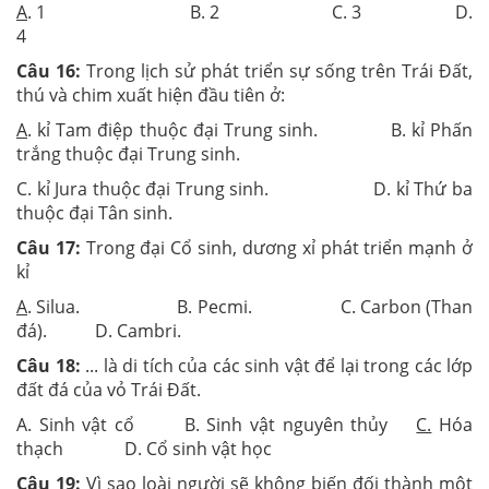
A
. 1 B. 2 C. 3 D.
4
Câu 16:
Trong lịch sử phát triển sự sống trên Trái Đất,
thú và chim xuất hiện đầu tiên ở:
A
. kỉ Tam điệp thuộc đại Trung sinh. B. kỉ Phấn
trắng thuộc đại Trung sinh.
C. kỉ Jura thuộc đại Trung sinh. D. kỉ Thứ ba
thuộc đại Tân sinh.
Câu 17:
Trong đại Cổ sinh, dương xỉ phát triển mạnh ở
kỉ
A
. Silua. B. Pecmi. C. Carbon (Than
đá). D. Cambri.
Câu 18:
... là di tích của các sinh vật để lại trong các lớp
đất đá của vỏ Trái Đất.
A. Sinh vật cổ B. Sinh vật nguyên thủy
C.
Hóa
thạch D. Cổ sinh vật học
Câu 19:
Vì sao loài người sẽ không biến đối thành một