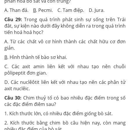
phân hoá bò sát và côn trùng?
A. Than đá.
B
. Pecmi. C. Tam điệp. D. Jura.
Câu 29:
Trong quá trình phát sinh sự sống trên Trái
đât, sự kiện nào dưới đây không diễn ra trong quá trình
tiến hoá hoá học?
A. Từ các chất vô cơ hình thành các chất hữu cơ đơn
giản.
B
. Hình thành tế bào sơ khai.
C. Các axit amin liên kết với nhau tạo nên chuỗi
pôlipeptit đơn gian.
D. Các nuclêôtit liên kết với nhau tạo nên các phân tử
axit nuclêic.
Câu 30:
Chim thuỷ tổ có bao nhiêu đặc điểm trong số
các đặc điểm điêm sau?
1. Kích thước lớn, có nhiều đặc điểm giống bò sát.
2. Kích thước bằng chim bồ câu hiện nay, còn mang
nhiều đặc điểm của bò sát.