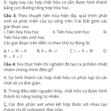
D. ngày nay các hợp chất hữu cơ vẫn được hình thành
bằng con đường tổng hợp hóa học.
Câu 3:
Theo thuyết tiến hóa hiện đại, quá trình phát
sinh và phát triển của sự sống trên Trái Đất gồm các
giai đoạn sau:
I. Tiến hóa hóa học II. Tiến hóa sinh học III.
Tiến hóa tiền sinh học
Các giai đoạn trên diễn ra theo thứ tự đúng là:
A
. I → III → II B. II→ III→I C. I → II → III D.
III → II → I
Câu 4:
Fox thực hiện thí nghiệm đã tạo ra prôtêin nhiệt
nhằm chứng minh điều gì?
A. Sự hình thành các hợp chất hữu cơ phức tạp từ các
chất vô cơ đơn giản.
B. Trong điều kiện nguyên thủy, chất hữu cơ được hình
thành từ năng lượng tự nhiên.
C.
Các đơn phân axit amin kết hợp được với nhau tạo
thành chuỗi polipeptit đơn giản.