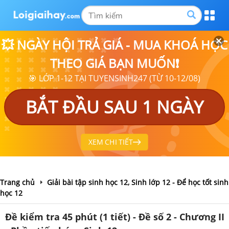
💥 NGÀY HỘI TRẢ GIÁ - MUA KHOÁ HỌC
THEO GIÁ BẠN MUỐN❗
🎯 LỚP 1-12 TẠI TUYENSINH247 (TỪ 10-12/08)
BẮT ĐẦU SAU 1 NGÀY
XEM CHI TIẾT
Trang chủ
Giải bài tập sinh học 12, Sinh lớp 12 - Để học tốt sinh
học 12
Đề kiểm tra 45 phút (1 tiết) - Đề số 2 - Chương II