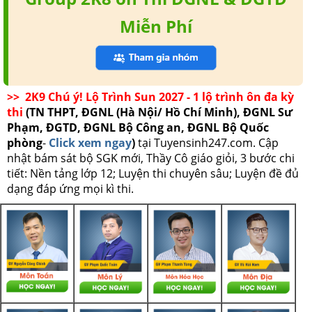
Miễn Phí
>> 2K9 Chú ý! Lộ Trình Sun 2027 - 1 lộ trình ôn đa kỳ
thi
(TN THPT, ĐGNL (Hà Nội/ Hồ Chí Minh), ĐGNL Sư
Phạm, ĐGTD, ĐGNL Bộ Công an, ĐGNL Bộ Quốc
phòng
-
Click xem ngay
)
tại Tuyensinh247.com.
Cập
nhật bám sát bộ SGK mới, Thầy Cô giáo giỏi, 3 bước chi
tiết: Nền tảng lớp 12; Luyện thi chuyên sâu; Luyện đề đủ
dạng đáp ứng mọi kì thi.