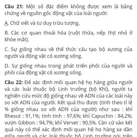
Câu 21:
Một số đặc điểm không được xem là bằng
chứng về nguồn gốc động vật của loài người:
A
. Chữ viết và tư duy trừu tượng.
B. Các cơ quan thoái hóa (ruột thừa, nếp thịt nhỏ ở
khóe mắt).
C. Sự giống nhau về thể thức cấu tạo bộ xương của
người và động vật có xương sống.
D. Sự giống nhau trong phát triển phôi của người và
phôi của động vật có xương sống.
Câu 22:
Để xác định mối quan hệ họ hàng giữa người
và các loài thuộc bộ Linh trưởng (bộ Khỉ), người ta
nghiên cứu mức độ giống nhau về ADN của các loài này
so với ADN của người. Kết quả thu được (tính theo tỉ lệ
% giống nhau so với ADN của người) như sau : khỉ
Rhesut : 91,1%; tinh tinh : 97,6%; khỉ Capuchin : 84,2%;
vượn Gibbon : 94,7%; khỉ Vervet : 90,5%. Căn cứ vào kết
quả này có thể xác định mối quan hệ họ hàng xa dần
giữa người và các loài thuộc bộ Linh trưởng nói trên