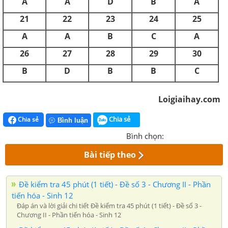
A
A
D
B
A
21
22
23
24
25
A
A
B
C
A
26
27
28
29
30
B
D
B
B
C
Loigiaihay.com
Chia sẻ
Chia sẻ
Bình luận
Bình chọn:
Bài tiếp theo
Đề kiểm tra 45 phút (1 tiết) - Đề số 3 - Chương II - Phần
tiến hóa - Sinh 12
Đáp án và lời giải chi tiết Đề kiểm tra 45 phút (1 tiết) - Đề số 3 -
Chương II - Phần tiến hóa - Sinh 12