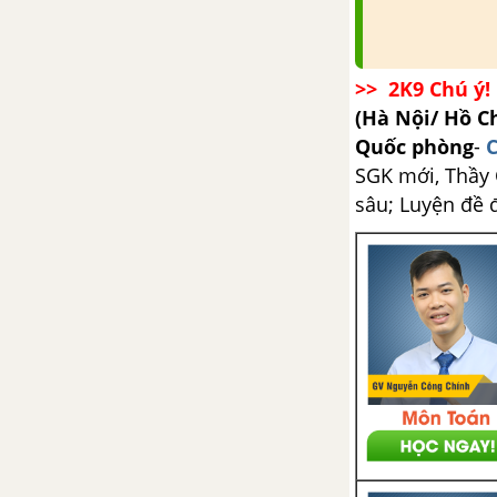
CHƯƠNG X. TỪ VI MÔ ĐẾN VĨ MÔ
>> 2K9 Chú ý! 
Bài 58. Các hạt sơ cấp
(Hà Nội/ Hồ C
Bài 59. Mặt trời. Hệ mặt trời
Quốc phòng
-
C
SGK mới, Thầy C
Bài 60. Sao. Thiên hà
sâu; Luyện đề 
Bài 61. Thuyết Bigbang