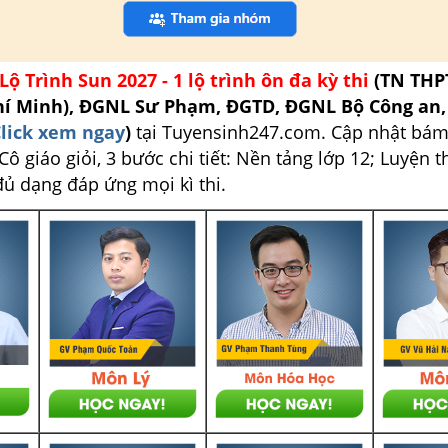
Lộ Trình Sun 2027 - 1 lộ trình ôn đa kỳ thi
(TN THP
hí Minh), ĐGNL Sư Phạm, ĐGTD, ĐGNL Bộ Công an
lick xem ngay
)
tại Tuyensinh247.com.
Cập nhật bám
ô giáo giỏi, 3 bước chi tiết: Nền tảng lớp 12; Luyện t
đủ dạng đáp ứng mọi kì thi.