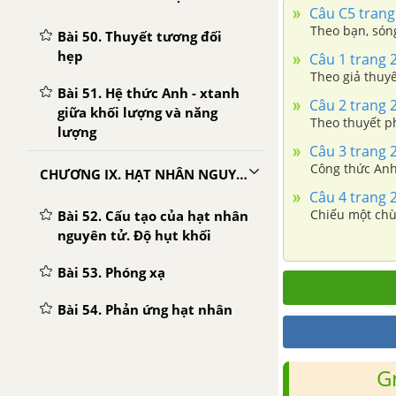
Câu C5 trang 
Theo bạn, sóng
Bài 50. Thuyết tương đối
hẹp
Câu 1 trang 2
Theo giả thuyế
Bài 51. Hệ thức Anh - xtanh
Câu 2 trang 2
giữa khối lượng và năng
Theo thuyết p
lượng
Câu 3 trang 2
Công thức Anh-
CHƯƠNG IX. HẠT NHÂN NGUYÊN TỬ
Câu 4 trang 2
Chiếu một chu
Bài 52. Cấu tạo của hạt nhân
nguyên tử. Độ hụt khối
Bài 53. Phóng xạ
Bài 54. Phản ứng hạt nhân
Bài 56. Phản ứng phân hạch
G
Bài 57. Phản ứng nhiết hạch