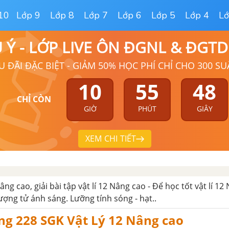
10
Lớp 9
Lớp 8
Lớp 7
Lớp 6
Lớp 5
Lớp 4
Lớ
Ú Ý - LỚP LIVE ÔN ĐGNL & ĐGT
U ĐÃI ĐẶC BIỆT - GIẢM 50% HỌC PHÍ CHỈ CHO 300 SU
10
55
47
CHỈ CÒN
GIỜ
PHÚT
GIÂY
XEM CHI TIẾT
 nâng cao, giải bài tập vật lí 12 Nâng cao - Để học tốt vật lí 1
lượng tử ánh sáng. Lưỡng tính sóng - hạt..
ng 228 SGK Vật Lý 12 Nâng cao