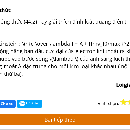
thức
công thức (44.2) hãy giải thích định luật quang điện th
Einstein : \(h{c \over \lambda } = A + {{mv_{0\max }^2}
ộng năng ban đầu cực đại của electron khi thoát ra kh
huộc vào bước sóng \(\lambda \) của ánh sáng kích thi
g thoát A đặc trưng cho mỗi kim loại khác nhau ( nộ
n thứ ba).
Loig
Bình chọn:
Chia sẻ
Chia sẻ
Bài tiếp theo