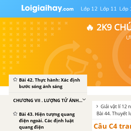
Bài 37. Khoảng vân. Bước
Lớp 12
Lớp 11
Lớp 
sóng và màu sắc ánh sáng
Bài 39. Máy quang phổ. Các
🔥 2K9 CH
loại quang phổ
Ư
Bài 40. Tia hồng ngoại. Tia tử
ngoại
Bài 41. Tia X. Thuyết điện tử
ánh sáng thang sóng điện từ
Bài 42. Thực hành: Xác định
bước sóng ánh sáng
CHƯƠNG VII . LƯỢNG TỬ ÁNH SÁNG
Giải vật lí 12
Bài 44. Thuyết 
Bài 43. Hiện tượng quang
điện ngoài. Các định luật
Câu C4 tra
quang điện