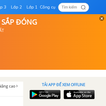
p 3
Lớp 2
Lớp 1
Công cụ
D SẮP ĐÓNG
ẤT
TẢI APP ĐỂ XEM OFFLINE
2 Nâng cao