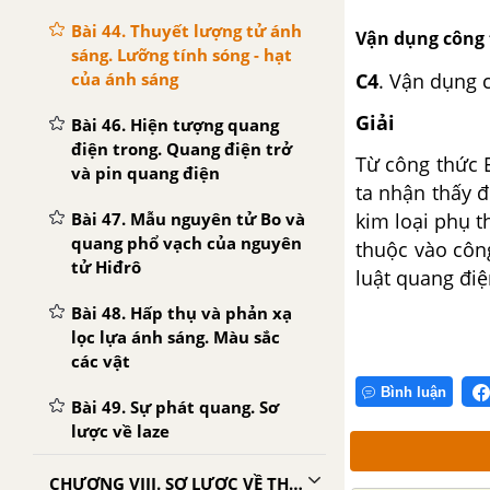
Bài 44. Thuyết lượng tử ánh
Vận dụng công 
sáng. Lưỡng tính sóng - hạt
của ánh sáng
C4
. Vận dụng 
Giải
Bài 46. Hiện tượng quang
điện trong. Quang điện trở
Từ công thức 
và pin quang điện
ta nhận thấy đ
Bài 47. Mẫu nguyên tử Bo và
kim loại phụ t
quang phổ vạch của nguyên
thuộc vào côn
tử Hiđrô
luật quang điệ
Bài 48. Hấp thụ và phản xạ
lọc lựa ánh sáng. Màu sắc
các vật
Bình luận
Bài 49. Sự phát quang. Sơ
lược về laze
CHƯƠNG VIII. SƠ LƯỢC VỀ THUYẾT TƯƠNG ĐỐI HẸP