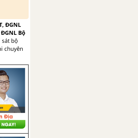
T, ĐGNL
, ĐGNL Bộ
 sát bộ
hi chuyên