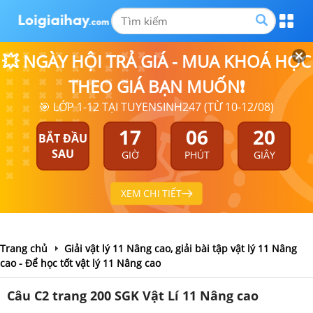
💥 NGÀY HỘI TRẢ GIÁ - MUA KHOÁ HỌC
THEO GIÁ BẠN MUỐN❗
🎯 LỚP 1-12 TẠI TUYENSINH247 (TỪ 10-12/08)
17
06
19
BẮT ĐẦU
SAU
GIỜ
PHÚT
GIÂY
XEM CHI TIẾT
Trang chủ
Giải vật lý 11 Nâng cao, giải bài tập vật lý 11 Nâng
cao - Để học tốt vật lý 11 Nâng cao
Câu C2 trang 200 SGK Vật Lí 11 Nâng cao