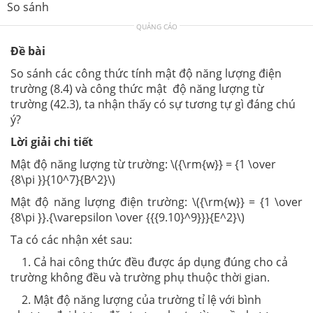
So sánh
QUẢNG CÁO
Đề bài
So sánh các công thức tính mật độ năng lượng điện
trường (8.4) và công thức mật độ năng lượng từ
trường (42.3), ta nhận thấy có sự tương tự gì đáng chú
ý?
Lời giải chi tiết
Mật độ năng lượng từ trường: \({\rm{w}} = {1 \over
{8\pi }}{10^7}{B^2}\)
Mật độ năng lượng điện trường: \({\rm{w}} = {1 \over
{8\pi }}.{\varepsilon \over {{{9.10}^9}}}{E^2}\)
Ta có các nhận xét sau:
1. Cả hai công thức đều được áp dụng đúng cho cả
trường không đều và trường phụ thuộc thời gian.
2. Mật độ năng lượng của trường tỉ lệ với bình