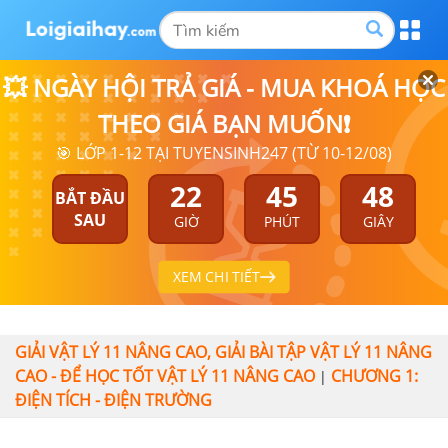
💥 NGÀY HỘI TRẢ GIÁ - MUA KHOÁ HỌC
THEO GIÁ BẠN MUỐN❗
🎯 LỚP 1-12 TẠI TUYENSINH247 (TỪ 10-12/08)
22
45
48
BẮT ĐẦU
SAU
GIỜ
PHÚT
GIÂY
XEM CHI TIẾT
GIẢI VẬT LÝ 11 NÂNG CAO, GIẢI BÀI TẬP VẬT LÝ 11 NÂNG
CAO - ĐỂ HỌC TỐT VẬT LÝ 11 NÂNG CAO
CHƯƠNG 1:
|
ĐIỆN TÍCH - ĐIỆN TRƯỜNG