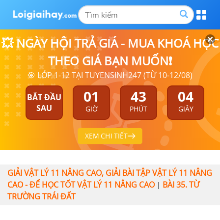
💥 NGÀY HỘI TRẢ GIÁ - MUA KHOÁ HỌC
THEO GIÁ BẠN MUỐN❗
🎯 LỚP 1-12 TẠI TUYENSINH247 (TỪ 10-12/08)
01
43
04
BẮT ĐẦU
SAU
GIỜ
PHÚT
GIÂY
XEM CHI TIẾT
GIẢI VẬT LÝ 11 NÂNG CAO, GIẢI BÀI TẬP VẬT LÝ 11 NÂNG
CAO - ĐỂ HỌC TỐT VẬT LÝ 11 NÂNG CAO
BÀI 35. TỪ
|
TRƯỜNG TRÁI ĐẤT