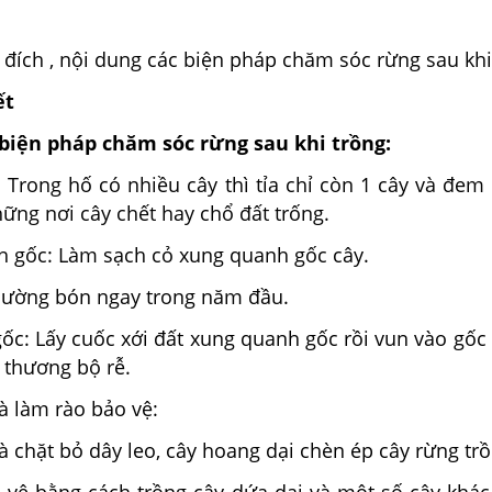
 đích , nội dung các biện pháp chăm sóc rừng sau khi
ết
biện pháp chăm sóc rừng sau khi trồng:
: Trong hố có nhiều cây thì tỉa chỉ còn 1 cây và đe
ững nơi cây chết hay chổ đất trống.
h gốc: Làm sạch cỏ xung quanh gốc cây.
hường bón ngay trong năm đầu.
 gốc: Lấy cuốc xới đất xung quanh gốc rồi vun vào gố
 thương bộ rễ.
à làm rào bảo vệ:
à chặt bỏ dây leo, cây hoang dại chèn ép cây rừng trồ
 vệ bằng cách trồng cây dứa dại và một số cây khác