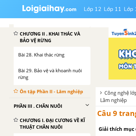
Lớp 12
Lớp 11
Lớp 
Bài 27. Chăm sóc rừng sau khi
trồng
CHƯƠNG II . KHAI THÁC VÀ
BẢO VỆ RỪNG
Bài 28. Khai thác rừng
Bài 29. Bảo vệ và khoanh nuôi
rừng
Ôn tập Phần II - Lâm nghiệp
Công nghệ lớp
Lâm nghiệp
PHẦN III . CHĂN NUÔI
Câu 9 tran
CHƯƠNG I. ĐẠI CƯƠNG VỀ KĨ
THUẬT CHĂN NUÔI
Giải thích mục 