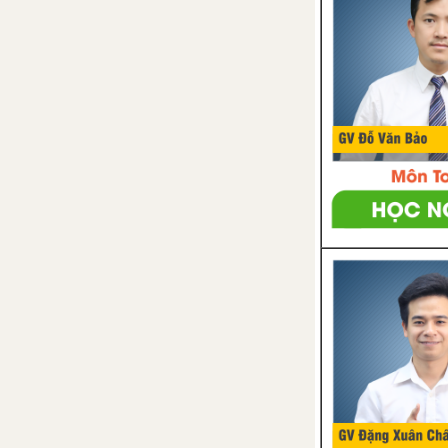
Bài 45. Nuôi dưỡng và chăm sóc
các loại vật nuôi
Bài 46. Phòng , Trị bệnh cho vật
nuôi
Bài 47. Vắc xin phòng bệnh cho
vật nuôi
Bài 48. Thực Hành : Nhận biết
một số loại vắc xin phòng bệnh
cho gia cầm và phương pháp sử
dụng vắc xin Niu Cat Xơn phòng
bệnh cho gà
Ôn tập Phần III - Chăn nuôi
PHẦN IV. THUỶ SẢN