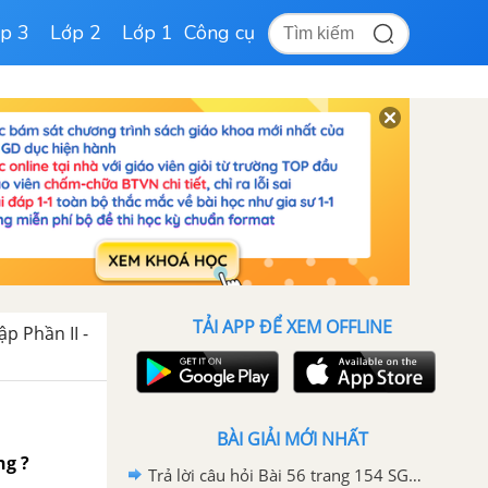
p 3
Lớp 2
Lớp 1
Công cụ
TẢI APP ĐỂ XEM OFFLINE
ập Phần II -
BÀI GIẢI MỚI NHẤT
ng ?
Trả lời câu hỏi Bài 56 trang 154 SGK Công nghệ 7