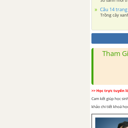
So sánh môi tr
Bài 41 .Thực Hành : Chế biến
Câu 14 trang
thức ăn họ đậu bằng nhiệt
Trồng cây xan
Bài 42. Thực hành : Chế biến
thức ăn giàu gluxit bằng men
Bài 43. Thực Hành : Đánh giá
Tham Gi
chất lượng thức ăn vật nuôi chế
biến bằng phương pháp vi sinh
vật.
CHƯƠNG II. QUY TRÌNH SẢN
XUẤT VÀ BẢO VỆ MÔI
>> Học trực tuyến 
TRƯỜNG TRONG CHĂN NUÔI
Cam kết giúp học sin
khảo chi tiết khoá học
Bài 44. Chuồng nuôi và vệ sinh
trong chăn nuôi