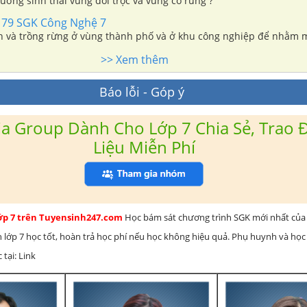
ường sinh thái vùng đồi trọc và vùng có rừng ?
 79 SGK Công Nghệ 7
h và trồng rừng ở vùng thành phố và ở khu công nghiệp để nhằm m
>> Xem thêm
Báo lỗi - Góp ý
a Group Dành Cho Lớp 7 Chia Sẻ, Trao Đ
Liệu Miễn Phí
lớp 7 trên Tuyensinh247.com
Học bám sát chương trình SGK mới nhất của 
h lớp 7 học tốt, hoàn trả học phí nếu học không hiệu quả. Phụ huynh và học
 tại: Link