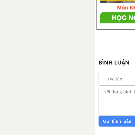
CHƯƠNG I. ĐẠI CƯƠNG VỀ KĨ
THUẬT NUÔI THUỶ SẢN
Bài 49. Vai trò , nhiệm vụ của
nuôi thuỷ sản
Bài 50. Môi trường nuôi thuỷ
sản
BÌNH LUẬN
Bài 51. Thực Hành : Xác định
nhiệt độ ,độ trong , và độ pH
của nước nuôi thuỷ sản
Bài 52. Thức ăn của động vật
thuỷ sản ( tôm, cá )
Bài 53. Thực Hành : Quan xát để
Gửi bình luận
nhận biết các loại thức ăn của
động vật thuỷ sản (tôm ,cá )