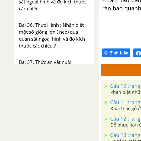
sát ngoại hình và đo kích thước
rào bao quanh
các chiều
Bài 36. Thực Hành : Nhận biết
một số giống lợn ( heo) qua
quan sát ngoại hình và đo kích
thước các chiều ?
Bình luận
Bài 37. Thức ăn vật nuôi
Bài 38. Vai trò của thức ăn đối
với vật nuôi
Câu 10 trang
Phân biệt nhữn
Bài 39. Chế biến và dự trữ thức
Câu 11 trang
Khai thác gỗ ở
ăn cho vật nuôi
Câu 12 trang
Để phục hồi rừ
Bài 40. Sản xuất thức an vật
nuôi
Câu 13 trang