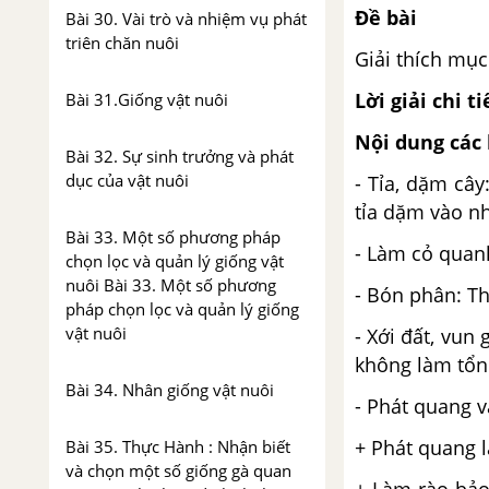
Đề bài
Bài 30. Vài trò và nhiệm vụ phát
triên chăn nuôi
Giải thích mục
Lời giải chi ti
Bài 31.Giống vật nuôi
Nội dung các 
Bài 32. Sự sinh trưởng và phát
dục của vật nuôi
- Tỉa, dặm cây
tỉa dặm vào nh
Bài 33. Một số phương pháp
- Làm cỏ quan
chọn lọc và quản lý giống vật
nuôi Bài 33. Một số phương
- Bón phân: T
pháp chọn lọc và quản lý giống
vật nuôi
- Xới đất, vun
không làm tổn
Bài 34. Nhân giống vật nuôi
- Phát quang v
+ Phát quang l
Bài 35. Thực Hành : Nhận biết
và chọn một số giống gà quan
+ Làm rào bảo