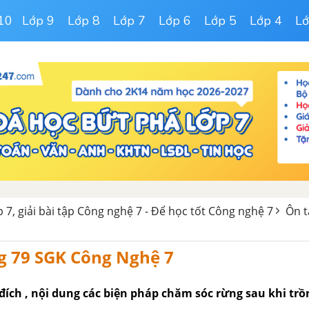
10
Lớp 9
Lớp 8
Lớp 7
Lớp 6
Lớp 5
Lớp 4
Lớ
 7, giải bài tập Công nghệ 7 - Để học tốt Công nghệ 7
Ôn t
g 79 SGK Công Nghệ 7
đích , nội dung các biện pháp chăm sóc rừng sau khi trồ