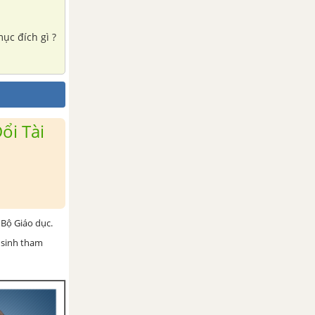
ục đích gì ?
ổi Tài
Bộ Giáo dục.
 sinh tham