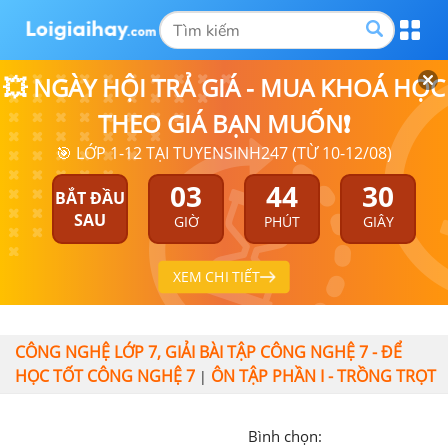
💥 NGÀY HỘI TRẢ GIÁ - MUA KHOÁ HỌC
THEO GIÁ BẠN MUỐN❗
🎯 LỚP 1-12 TẠI TUYENSINH247 (TỪ 10-12/08)
03
44
29
BẮT ĐẦU
SAU
GIỜ
PHÚT
GIÂY
XEM CHI TIẾT
CÔNG NGHỆ LỚP 7, GIẢI BÀI TẬP CÔNG NGHỆ 7 - ĐỂ
HỌC TỐT CÔNG NGHỆ 7
ÔN TẬP PHẦN I - TRỒNG TRỌT
|
Bình chọn: