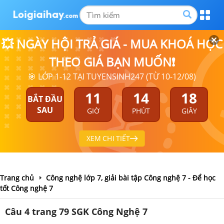
💥 NGÀY HỘI TRẢ GIÁ - MUA KHOÁ HỌC
THEO GIÁ BẠN MUỐN❗
🎯 LỚP 1-12 TẠI TUYENSINH247 (TỪ 10-12/08)
11
14
18
BẮT ĐẦU
SAU
GIỜ
PHÚT
GIÂY
XEM CHI TIẾT
Trang chủ
Công nghệ lớp 7, giải bài tập Công nghệ 7 - Để học
tốt Công nghệ 7
Câu 4 trang 79 SGK Công Nghệ 7