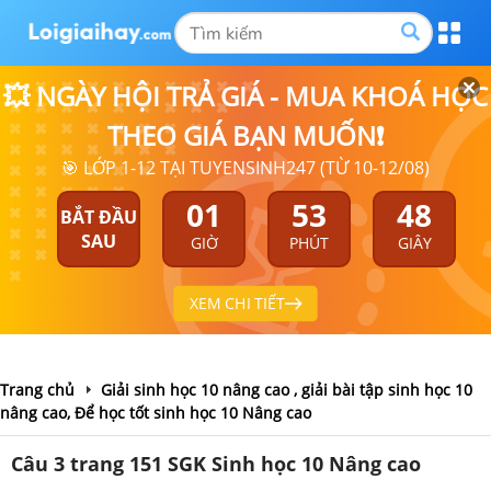
💥 NGÀY HỘI TRẢ GIÁ - MUA KHOÁ HỌC
THEO GIÁ BẠN MUỐN❗
🎯 LỚP 1-12 TẠI TUYENSINH247 (TỪ 10-12/08)
01
53
48
BẮT ĐẦU
SAU
GIỜ
PHÚT
GIÂY
XEM CHI TIẾT
Trang chủ
Giải sinh học 10 nâng cao , giải bài tập sinh học 10
nâng cao, Để học tốt sinh học 10 Nâng cao
Câu 3 trang 151 SGK Sinh học 10 Nâng cao