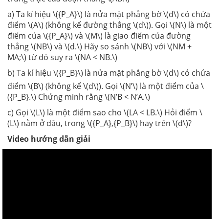
a) Ta kí hiệu \({P_A}\) là nửa mặt phẳng bờ \(d\) có chứa
điểm \(A\) (không kể đường thẳng \(d\)). Gọi \(N\) là một
điểm của \({P_A}\) và \(M\) là giao điểm của đường
thẳng \(NB\) và \(d.\) Hãy so sánh \(NB\) với \(NM +
MA;\) từ đó suy ra \(NA < NB.\)
b) Ta kí hiệu \({P_B}\)
là nửa mặt phẳng bờ \(d\) có chứa
điểm \(B\) (không kể \(d\)). Gọi \(N’\) là một điểm của \
({P_B}.\) Chứng minh rằng \(N’B < N’A.\)
c) Gọi \(L\) là một điểm sao cho \(LA < LB.\) Hỏi điểm \
(L\) nằm ở đâu, trong \({P_A},{P_B}\) hay trên \(d\)?
Video hướng dẫn giải