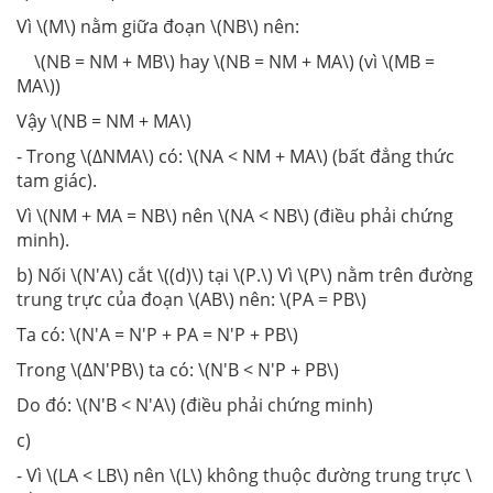
Vì \(M\) nằm giữa đoạn \(NB\) nên:
\(NB = NM + MB\) hay \(NB = NM + MA\) (vì \(MB =
MA\))
Vậy \(NB = NM + MA\)
- Trong \(ΔNMA\) có: \(NA < NM + MA\) (
bất đẳng thức
tam giác).
Vì \(NM + MA = NB\) nên \(NA < NB\) (điều phải chứng
minh).
b) Nối \(N'A\) cắt \((d)\) tại \(P.\) Vì \(P\) nằm trên đường
trung trực của đoạn \(AB\) nên: \(PA = PB\)
Ta có: \(N'A = N'P + PA = N'P + PB\)
Trong \(ΔN'PB\) ta có: \(N'B < N'P + PB\)
Do đó: \(N'B < N'A\) (điều phải chứng minh)
c)
- Vì \(LA < LB\) nên \(L\) không thuộc đường trung trực \