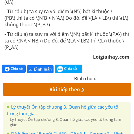
(d.\)
- Từ câu b) ta suy ra với điểm \(N'\) bất kì thuộc \
(PB\) thì ta có \(N'B < N'A.\) Do đó, để \(LA < LB\) thì \(L\)
không thuộc \(P_B.\)
- Từ câu a) ta suy ra với điểm \(N\) bất kì thuộc \(PA\) thì
ta có \(NA < NB.\) Do đó, để \(LA < LB\) thì \(L\) thuộc \
(P_A.\)
Loigiaihay.com
Chia sẻ
Chia sẻ
Bình luận
Bình chọn:
Bài tiếp theo
Lý thuyết Ôn tập chương 3. Quan hệ giữa các yếu tố
trong tam giác
Lý thuyết Ôn tập chương 3. Quan hệ giữa các yếu tố trong tam
giác
Đề kiểm tra 45 phút (1 tiết) - Đề số 1 - Chương 3 - Hình