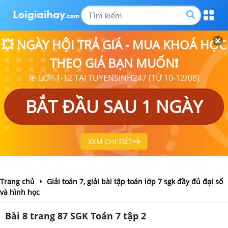
💥 NGÀY HỘI TRẢ GIÁ - MUA KHOÁ HỌC
THEO GIÁ BẠN MUỐN❗
🎯 LỚP 1-12 TẠI TUYENSINH247 (TỪ 10-12/08)
BẮT ĐẦU SAU 1 NGÀY
XEM CHI TIẾT
Trang chủ
Giải toán 7, giải bài tập toán lớp 7 sgk đầy đủ đại số
và hình học
Bài 8 trang 87 SGK Toán 7 tập 2