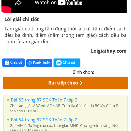
Lời giải chi tiết
Tam giác có trọng tâm đồng thời là trực tâm, điểm cách
đều ba đỉnh, điểm (nằm trong tam giác) cách đều ba
cạnh là tam giác đều.
Loigiaihay.com
Chia sẻ
Chia sẻ
Bình luận
Bình chọn:
Bài tiếp theo
Bài 63 trang 87 SGK Toán 7 tập 2
Cho tam giác ABC với AC < AB. Trên tia đối của tia BC lấy điểm D
sao cho BD = AB.
Bài 64 trang 87 SGK Toán 7 tập 2
Gọi MH là đường cao của tam giác MNP. Chứng minh rằng: Nếu
MN < MP thì HN < HP