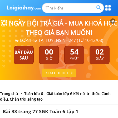
💥 NGÀY HỘI TRẢ GIÁ - MUA KHOÁ HỌC
THEO GIÁ BẠN MUỐN❗
🎯 LỚP 1-12 TẠI TUYENSINH247 (TỪ 10-12/08)
00
54
01
BẮT ĐẦU
SAU
GIỜ
PHÚT
GIÂY
XEM CHI TIẾT
Trang chủ
Toán lớp 6 - Giải toán lớp 6 Kết nối tri thức, Cánh
diều, Chân trời sáng tạo
Bài 33 trang 77 SGK Toán 6 tập 1