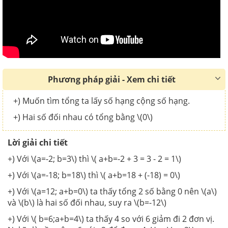
Phương pháp giải - Xem chi tiết
+) Muốn tìm tổng ta lấy số hạng cộng số hạng.
+) Hai số đối nhau có tổng bằng \(0\)
Lời giải chi tiết
+) Với \(a=-2; b=3\) thì \( a+b=-2 + 3 = 3 - 2 = 1\)
+) Với \(a=-18; b=18\) thì \( a+b=18 + (-18) = 0\)
+) Với \(a=12; a+b=0\) ta thấy tổng 2 số bằng 0 nên \(a\)
và \(b\) là hai số đối nhau, suy ra \(b=-12\)
+) Với \( b=6;a+b=4\) ta thấy
4 so với 6 giảm đi 2 đơn vị.