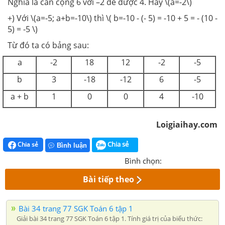
Nghĩa là cần cộng 6 với –2 để được 4. Hay \(a=-2\)
+) Với \(a=-5; a+b=-10\) thì \( b=-10 - (- 5) = -10 + 5 = - (10 -
5) = -5 \)
Từ đó ta có bảng sau:
a
-2
18
12
-2
-5
b
3
-18
-12
6
-5
a + b
1
0
0
4
-10
Loigiaihay.com
Chia sẻ
Chia sẻ
Bình luận
Bình chọn:
Bài tiếp theo
Bài 34 trang 77 SGK Toán 6 tập 1
Giải bài 34 trang 77 SGK Toán 6 tập 1. Tính giá trị của biểu thức: