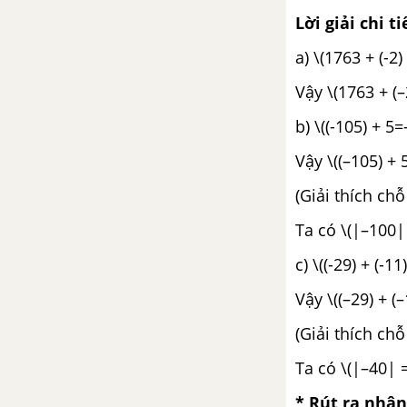
Lời giải chi ti
a) \(1763 + (-2
Vậy \(1763 + (–
b) \((-105) + 5
Vậy \((–105) + 5
(Giải thích chỗ
Ta có \(|–100| 
c) \((-29) + (-1
Vậy \((–29) + (–
(Giải thích chỗ
Ta có \(|–40| =
* Rút ra nhận