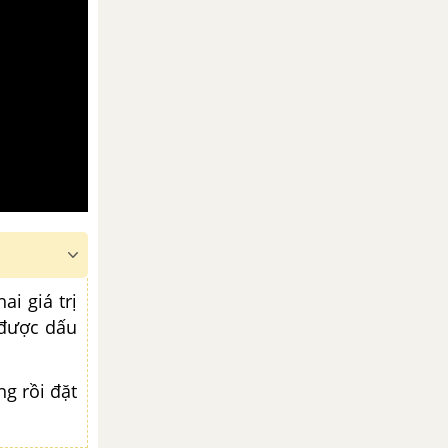
i giá trị
 được dấu
ng rồi đặt