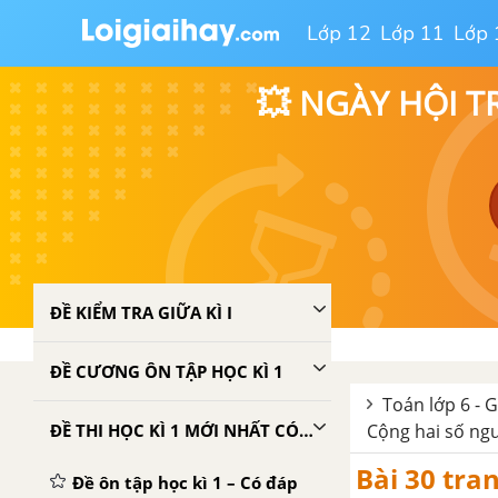
Lớp 12
Lớp 11
Lớp 
💥 NGÀY HỘI T
ĐỀ KIỂM TRA GIỮA KÌ I
ĐỀ CƯƠNG ÔN TẬP HỌC KÌ 1
Toán lớp 6 - G
ĐỀ THI HỌC KÌ 1 MỚI NHẤT CÓ LỜI GIẢI
Cộng hai số ng
Bài 30 tra
Đề ôn tập học kì 1 – Có đáp