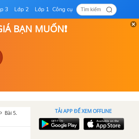
p 3
Lớp 2
Lớp 1
Công cụ
 GIÁ BẠN MUỐN❗
TẢI APP ĐỂ XEM OFFLINE
Bài 5.