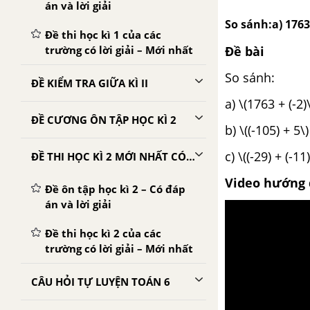
án và lời giải
So sánh:a) 1763 +
Đề thi học kì 1 của các
trường có lời giải – Mới nhất
Đề bài
So sánh:
ĐỀ KIỂM TRA GIỮA KÌ II
a) \(1763 + (-2)
ĐỀ CƯƠNG ÔN TẬP HỌC KÌ 2
b) \((-105) + 5\)
c) \((-29) + (-11
ĐỀ THI HỌC KÌ 2 MỚI NHẤT CÓ LỜI GIẢI
Video hướng 
Đề ôn tập học kì 2 – Có đáp
án và lời giải
Đề thi học kì 2 của các
trường có lời giải – Mới nhất
CÂU HỎI TỰ LUYỆN TOÁN 6