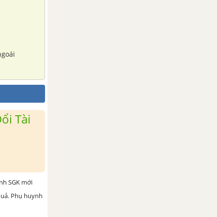
ngoái
ổi Tài
ình SGK mới
 quả. Phụ huynh