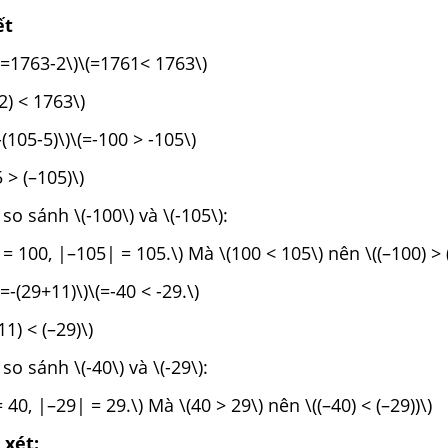
ết
) =1763-2\)\(=1761< 1763\)
2) < 1763\)
=-(105-5)\)\(=-100 > -105\)
 > (–105)\)
 so sánh \(-100\) và \(-105\):
= 100, |–105| = 105.\) Mà \(100 < 105\) nên \((–100) > 
1)=-(29+11)\)\(=-40 < -29.\)
11) < (–29)\)
 so sánh \(-40\) và \(-29\):
 40, |–29| = 29.\) Mà \(40 > 29\) nên \((–40) < (–29))\)
 xét: