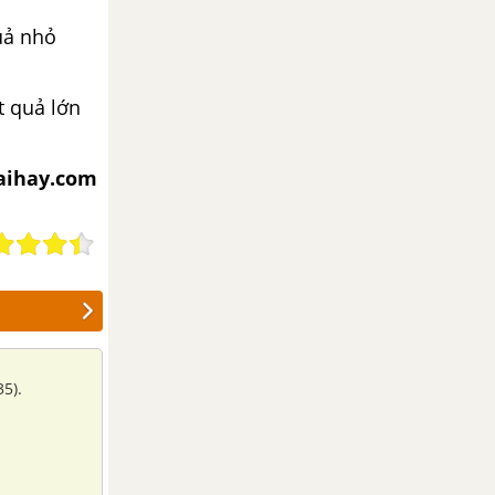
uả nhỏ
t quả lớn
iaihay.com
35).