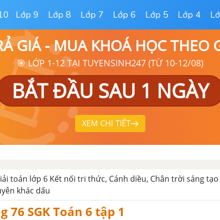
10
Lớp 9
Lớp 8
Lớp 7
Lớp 6
Lớp 5
Lớp 4
Lớ
RẢ GIÁ - MUA KHOÁ HỌC THEO
🎯 LỚP 1-12 TẠI TUYENSINH247 (TỪ 10-12/08)
BẮT ĐẦU SAU 1 NGÀY
XEM CHI TIẾT
iải toán lớp 6 Kết nối tri thức, Cánh diều, Chân trời sáng tạo
uyên khác dấu
ng 76 SGK Toán 6 tập 1