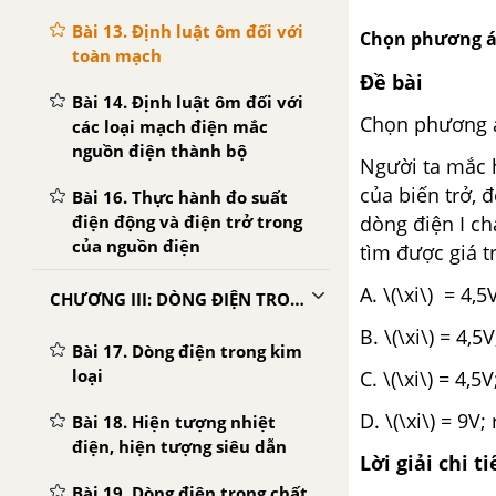
Bài 13. Định luật ôm đối với
Chọn phương á
toàn mạch
Đề bài
Bài 14. Định luật ôm đối với
Chọn phương 
các loại mạch điện mắc
nguồn điện thành bộ
Người ta mắc h
của biến trở, 
Bài 16. Thực hành đo suất
điện động và điện trở trong
dòng điện I ch
của nguồn điện
tìm được giá tr
A. \(\xi\) = 4,5
CHƯƠNG III: DÒNG ĐIỆN TRONG CÁC MÔI TRƯỜNG
B. \(\xi\) = 4,5
Bài 17. Dòng điện trong kim
loại
C. \(\xi\) = 4,5
D. \(\xi\) = 9V;
Bài 18. Hiện tượng nhiệt
điện, hiện tượng siêu dẫn
Lời giải chi ti
Bài 19. Dòng điện trong chất