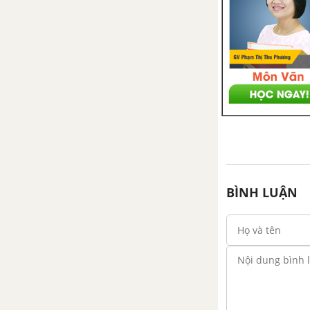
Bài 41. Hiện tượng tự cảm
Bài 42. Năng lượng từ
trường
CHƯƠNG VI: KHÚC XẠ ÁNH SÁNG
Bài 44. Khúc xạ ánh sáng
Bài 45. Phản xạ toàn phần
BÌNH LUẬN
CHƯƠNG VII: MẮT VÀ CÁC DỤNG CỤ QUANG
Bài 47. Lăng kính
Bài 48. Thấu kính mỏng
Bài 50. Mắt