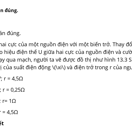
n đúng.
án đúng.
ai cực của một nguồn điện với một biến trở. Thay đổi
đo hiệu điện thế U giữa hai cực của nguồn điện và cư
ạy qua mạch, người ta vẽ được đồ thị như hình 13.3 
ị của suất điện động \(\xi\) và điện trở trong r của ngu
V; r = 4,5Ω
V; r = 0,25Ω
V; r= 1Ω
 r = 4,5Ω
ết