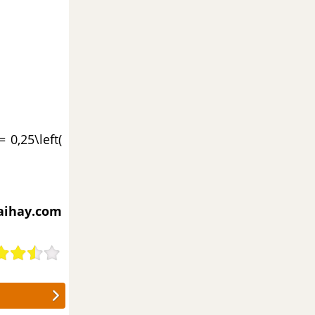
= 0,25\left(
iaihay.com