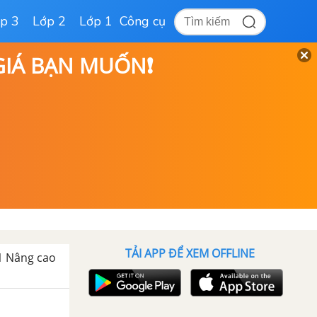
p 3
Lớp 2
Lớp 1
Công cụ
 GIÁ BẠN MUỐN❗
TẢI APP ĐỂ XEM OFFLINE
 11 Nâng cao