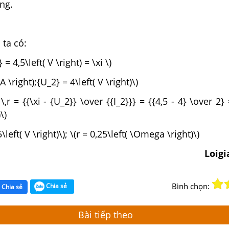
ng.
 ta có:
 = 4,5\left( V \right) = \xi \)
 A \right);{U_2} = 4\left( V \right)\)
\,r = {{\xi - {U_2}} \over {{I_2}}} = {{4,5 - 4} \over 2} 
\)
5\left( V \right)\); \(r = 0,25\left( \Omega \right)\)
Loig
Bình chọn:
Chia sẻ
Chia sẻ
Bài tiếp theo