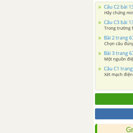
Câu C2 bài 13
Bài 26. Từ trường
Hãy chứng min
Bài 27. Phương và chiều của
Câu C3 bài 13
lực từ tác dụng lên dòng
Trong trường
điện
Bài 2 trang 6
Chọn câu đún
Bài 28. Cảm ứng từ - Định
Bài 3 trang 6
luật am-pe
Một nguồn điệ
Bài 29. Từ trường của một số
Câu C1 trang
dòng điện có dạng đơn giản
Xét mạch điện
Bài 31. Tương tác giữa hai
dòng điện thẳng song song.
Định nghĩa đơn vị ampe
Bài 32. Lực Lo-ren-xơ
Bài 33. Khung dây có dòng
G
điện đặt trong từ trường