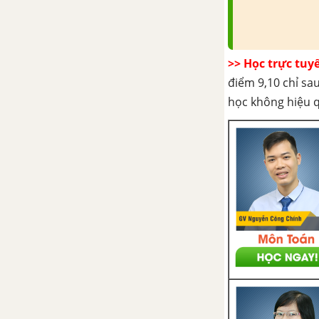
Bài 34. Sự từ hoán các chất,
sắt từ
>> Học trực tuy
Bài 35. Từ trường trái đất
điểm 9,10 chỉ sau
Bài 37. Thực hành: Xác định
học không hiệu 
thành phần nằm ngang của
từ trường trái đất
CHƯƠNG V: CẢM ỨNG ĐIỆN TỪ
Bài 38. Hiện tượng cảm ứng
điện từ, suất điện động cảm
ứng
Bài 39. Suất điện động cảm
ứng trong một đoạn dây dẫn
chuyển động
Bài 40. Dòng điện Fu-cô