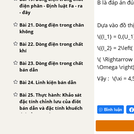
B
là đáp án đú
điện phân - Định luật Fa - ra
- đây
Dựa vào đồ thị
Bài 21. Dòng điện trong chân
không
\({I_1} = 0,{U_1}
Bài 22. Dòng điện trong chất
\({I_2} = 2\left(
khí
\( \Rightarrow 
Bài 23. Dòng điện trong chất
\Omega \right)
bán dẫn
Vậy : \(\xi = 4,
Bài 24. Linh kiện bán dẫn
Bài 25. Thực hành: Khảo sát
đặc tính chỉnh lưu của điôt
bán dẫn và đặc tính khuếch
Bình luận
đại của tranzito
CHƯƠNG IV: TỪ TRƯỜNG