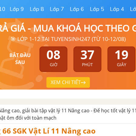
10
Lớp 9
Lớp 8
Lớp 7
Lớp 6
Lớp 5
Lớp 4
Lớ
RẢ GIÁ - MUA KHOÁ HỌC THEO
🎯 LỚP 1-12 TẠI TUYENSINH247 (TỪ 10-12/08)
08
37
18
BẮT ĐẦU
SAU
GIỜ
PHÚT
GIÂY
XEM CHI TIẾT
 Nâng cao, giải bài tập vật lý 11 Nâng cao - Để học tốt vật lý
luật ôm đối với toàn mạch
g 66 SGK Vật Lí 11 Nâng cao