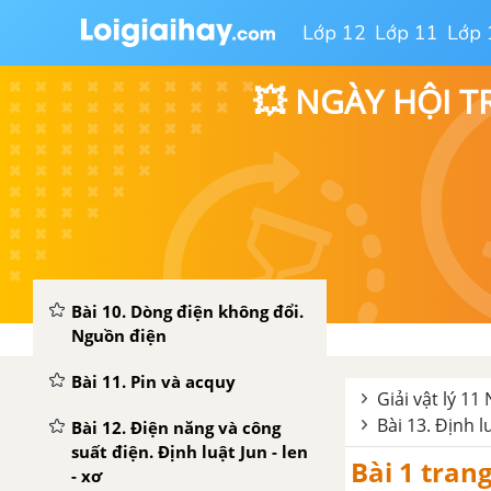
Hiệu điện thế
Lớp 12
Lớp 11
Lớp 
Bài 6. Vật dẫn và điện môi
💥 NGÀY HỘI T
trong điện trường
Bài 7. Tụ điện
Bài 8. Năng lượng điện
trường
CHƯƠNG II: DÒNG ĐIỆN KHÔNG ĐỔL
Bài 10. Dòng điện không đổi.
Nguồn điện
Bài 11. Pin và acquy
Giải vật lý 11
Bài 13. Định 
Bài 12. Điện năng và công
suất điện. Định luật Jun - len
Bài 1 tran
- xơ