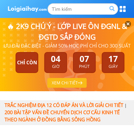
🔥 2K9 CHÚ Ý - LỚP LIVE ÔN ĐGNL &
ĐGTD SẮP ĐÓNG
ƯU ĐÃI ĐẶC BIỆT - GIẢM 50% HỌC PHÍ CHỈ CHO 300 SUẤT
04
07
17
CHỈ CÒN
GIỜ
PHÚT
GIÂY
XEM CHI TIẾT
TRẮC NGHIỆM ĐỊA 12 CÓ ĐÁP ÁN VÀ LỜI GIẢI CHI TIẾT
|
200 BÀI TẬP VẤN ĐỀ CHUYỂN DỊCH CƠ CẤU KINH TẾ
THEO NGÀNH Ở ĐỒNG BẰNG SÔNG HỒNG