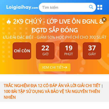
🔥 2K9 CHÚ Ý - LỚP LIVE ÔN ĐGNL &
ĐGTD SẮP ĐÓNG
ƯU ĐÃI ĐẶC BIỆT - GIẢM 50% HỌC PHÍ CHỈ CHO 300 SUẤT
22
19
37
CHỈ CÒN
GIỜ
PHÚT
GIÂY
XEM CHI TIẾT
TRẮC NGHIỆM ĐỊA 12 CÓ ĐÁP ÁN VÀ LỜI GIẢI CHI TIẾT
|
100 BÀI TẬP SỬ DỤNG VÀ BẢO VỆ TÀI NGUYÊN THIÊN
NHIÊN