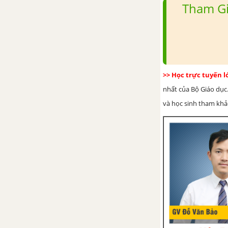
Tham Gi
CHỦ ĐỀ D. ĐẠO ĐỨC, PHÁP LUẬT VÀ VĂN HÓA TRONG MÔI TRƯỜNG SỐ
Bài 1. Mặt trái của Internet
Bài 2. Sự an toàn và hợp
pháp khi sử dụng thông tin
>> Học trực tuyến 
Bài 3. Thực hành phòng vệ
nhất của Bộ Giáo dục.
trước ảnh hưởng xấu từ
và học sinh tham khảo 
Internet
CHỦ ĐỀ E. ỨNG DỤNG TIN HỌC
Bài 1. Tìm kiếm và thay thế
trong soạn thảo văn bản
Bài 2. Trình bày trang, định
dạng và in văn bản
Bài 3. Thực hành tìm kiếm,