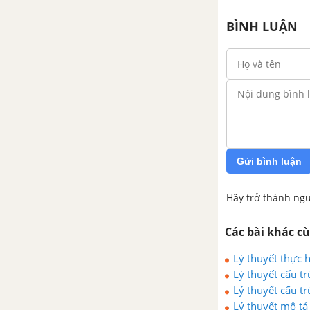
Bài 2. Mô tả thuật toán, cấu
BÌNH LUẬN
trúc tuần tự trong thuật
toán
Bài 3. Cấu trúc rẽ nhánh
trong thuật toán
Bài 4. Cấu trúc lặp trong
thuật toán
Bài 5. Thực hành về mô tả
Gửi bình luận
thuật toán
Hãy trở thành ngư
Các bài khác c
Lý thuyết thực 
Lý thuyết cấu tr
Lý thuyết cấu t
Lý thuyết mô tả 