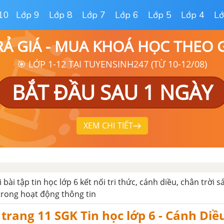
10
Lớp 9
Lớp 8
Lớp 7
Lớp 6
Lớp 5
Lớp 4
Lớ
RẢ GIÁ - MUA KHOÁ HỌC THEO
🎯 LỚP 1-12 TẠI TUYENSINH247 (TỪ 10-12/08)
BẮT ĐẦU SAU 1 NGÀY
XEM CHI TIẾT
ải bài tập tin học lớp 6 kết nối tri thức, cánh diều, chân trời 
 trong hoạt động thông tin
trang 11 SGK Tin học lớp 6 - Cánh Diề