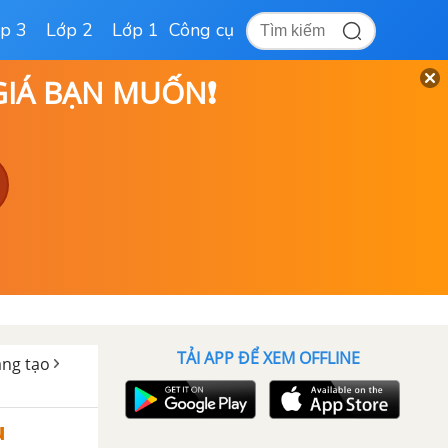
p 3
Lớp 2
Lớp 1
Công cụ
 GIÁ BẠN MUỐN❗
TẢI APP ĐỂ XEM OFFLINE
sáng tạo
u