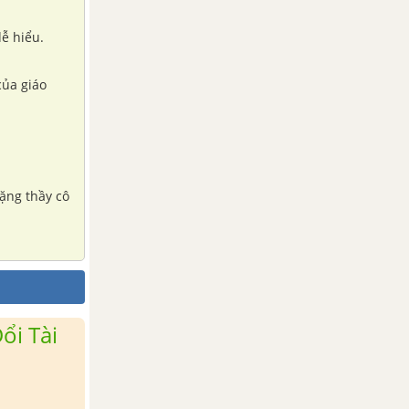
ễ hiểu.
của giáo
ặng thầy cô
ổi Tài