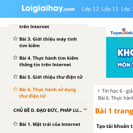
Bài 1. Thông tin trên web
Lớp 12
Lớp 11
Lớp 
Bài 2. Truy cập thông tin
trên Internet
Bài 3. Giới thiệu máy tính
tìm kiếm
Bài 4. Thực hành tìm kiếm
thông tin trên Internet
Bài 5. Giới thiệu thư điện tử
Bài 6. Thực hành sử dụng
Tin học 6 - gi
thư điện tử
Bài 6. Thực hàn
Bài 1 tran
CHỦ ĐỀ D. ĐẠO ĐỨC, PHÁP LUẬT VÀ VĂN HÓA TRONG MÔI TRƯỜNG SỐ
Bài 1. Mặt trái của Internet
Tạo tài khoản 