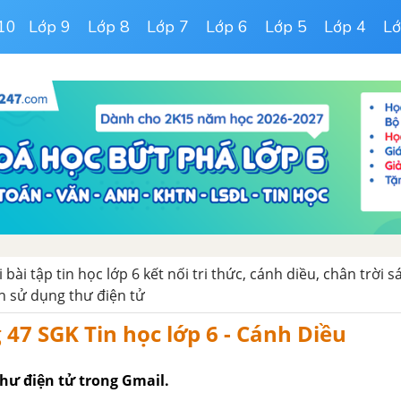
10
Lớp 9
Lớp 8
Lớp 7
Lớp 6
Lớp 5
Lớp 4
Lớ
ải bài tập tin học lớp 6 kết nối tri thức, cánh diều, chân trời 
h sử dụng thư điện tử
g 47 SGK Tin học lớp 6 - Cánh Diều
thư điện tử trong Gmail.