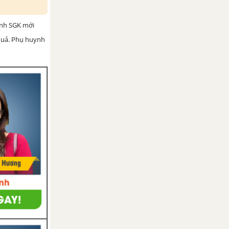
ình SGK mới
 quả. Phụ huynh