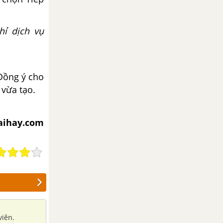
hỉ dịch vụ
 Đồng ý cho
vừa tạo.
iaihay.com
viên.