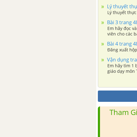
Bài 3. Cấu trúc rẽ nhánh
Lý thuyết th
trong thuật toán
Lý thuyết thực
Bài 3 trang 4
Bài 4. Cấu trúc lặp trong
Em hãy đọc và 
thuật toán
viên cho các 
Bài 5. Thực hành về mô tả
Bài 4 trang 4
thuật toán
Đăng xuất hộp 
Vận dụng tra
Em hãy tìm 1 
giáo dạy môn 
Tham Gi