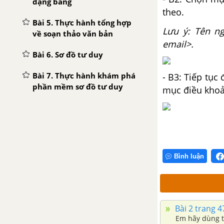
dạng bảng
theo.
Bài 5. Thực hành tổng hợp
Lưu ý: Tên n
về soạn thảo văn bản
email>.
Bài 6. Sơ đồ tư duy
Bài 7. Thực hành khám phá
- B3: Tiếp tục
phần mềm sơ đồ tư duy
mục điều khoả
Bài 8. Dự án nhỏ lợi ích của
sơ đồ tư duy
CHỦ ĐỀ F. GIẢI QUYẾT VẤN ĐỀ VỚI SỰ TRỢ GIÚP CỦA MÁY TÍNH
Bình luận
Bài 1. Khái niệm thuật toán
Bài 2. Mô tả thuật toán, cấu
trúc tuần tự trong thuật
Bài 2 trang 4
toán
Em hãy dùng t