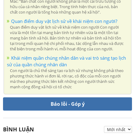
Mác: “Bản chất con người không phải là một cái trừu tượng cố
hữu của cá nhân riêng biệt. Trong tính hiện thực của nó, bản
chất con người là tổng hoà những quan hệ xã hội”.
Quan điểm duy vật lịch sử về khái niệm con người?
Quan điểm duy vật lịch sử về khái niệm con người Con người
vừa là một tồn tại mang bản tính tự nhiên vừa là một tồn tại
mang bản tính xã hội. Bản tính tự nhiên và bản tính xã hội tồn
tại trong mối quan hệ chi phối nhau, tác dộng lẫn nhau và được
thể biện trong mỗi hành vi, mỗi hoạt động của con người.
Khái niệm quần chúng nhân dân và vai trò sáng tạo lịch
sử của quần chúng nhân dân
Con người là chủ thể sáng tạo ra lịch sử nhưng không phải theo
phương thức hành vi đơn lẻ, rời rạc, cô độc của mỗi con ngưới
mà theo phương thức liên kết những con người thành sức
mạnh cộng đồng xã hội có tổ chức
Báo lỗi - Góp ý
BÌNH LUẬN