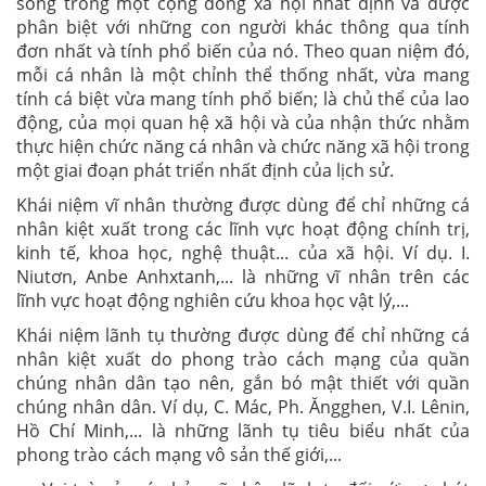
sống trong một cộng đồng xã hội nhất định và được
phân biệt với những con người khác thông qua tính
đơn nhất và tính phổ biến của nó. Theo quan niệm đó,
mỗi cá nhân là một chỉnh thể thống nhất, vừa mang
tính cá biệt vừa mang tính phổ biến; là chủ thể của lao
động, của mọi quan hệ xã hội và của nhận thức nhằm
thực hiện chức năng cá nhân và chức năng xã hội trong
một giai đoạn phát triển nhất định của lịch sử.
Khái niệm vĩ nhân thường được dùng để chỉ những cá
nhân kiệt xuất trong các lĩnh vực hoạt động chính trị,
kinh tế, khoa học, nghệ thuật... của xã hội. Ví dụ. I.
Niutơn, Anbe Anhxtanh,... là những vĩ nhân trên các
lĩnh vực hoạt động nghiên cứu khoa học vật lý,...
Khái niệm lãnh tụ thường được dùng để chỉ những cá
nhân kiệt xuất do phong trào cách mạng của quần
chúng nhân dân tạo nên, gắn bó mật thiết với quần
chúng nhân dân. Ví dụ, C. Mác, Ph. Ăngghen, V.I. Lênin,
Hồ Chí Minh,... là những lãnh tụ tiêu biểu nhất của
phong trào cách mạng vô sản thế giới,...