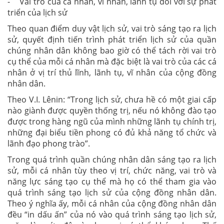
- Vai trò của cá nhản, vĩ nhân, lãnh tụ đối với sự phát
triển của lịch sử
Theo quan điểm duy vật lịch sử, vai trò sáng tạo ra lịch
sử, quyết định tiến trình phát triển lịch sử của quần
chúng nhân dân không bao giờ có thể tách rời vai trò
cụ thể của mỗi cá nhân mà đặc biệt là vai trò của các cá
nhân ở vị trí thủ lĩnh, lãnh tụ, vĩ nhân của cộng đồng
nhân dân.
Theo V.I. Lênin: “Trong lịch sử, chưa hề có một giai cấp
nào giành được quyền thống trị, nếu nó không đào tạo
được trong hàng ngũ của mình những lãnh tụ chính trị,
những đại biểu tiền phong có đủ khả năng tổ chức và
lãnh đạo phong trào”.
Trong quá trình quần chúng nhân dân sáng tạo ra lịch
sử, mỗi cá nhân tùy theo vị trí, chức năng, vai trò và
năng lực sáng tạo cụ thể mà họ có thể tham gia vào
quá trình sáng tạo lịch sử của cộng đồng nhân dân.
Theo ý nghĩa ấy, mỗi cá nhân của cộng đồng nhân dân
đều “in dấu ấn” của nó vào quá trình sáng tạo lịch sử,