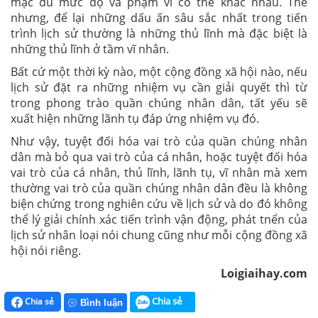
mặc dù mức độ và phạm vi có thể khác nhau. Thế
nhưng, để lại những dấu ấn sâu sắc nhất trong tiến
trình lịch sử thường là những thủ lĩnh mà đặc biệt là
những thủ lĩnh ở tầm vĩ nhân.
Bất cứ một thời kỳ nào, một cộng đồng xã hội nào, nếu
lịch sử đặt ra những nhiệm vụ cần giải quyết thì từ
trong phong trào quần chúng nhân dân, tất yếu sẽ
xuất hiện những lãnh tụ đáp ứng nhiệm vụ đó.
Như vậy, tuyệt đối hóa vai trò của quần chúng nhân
dân mà bỏ qua vai trò của cá nhân, hoặc tuyệt đối hóa
vai trò của cá nhân, thủ lĩnh, lãnh tụ, vĩ nhân mà xem
thường vai trò của quần chúng nhân dân đều là không
biện chứng trong nghiên cứu về lịch sử và do đó không
thể lý giải chính xác tiến trình vận động, phát tnển của
lịch sử nhân loại nói chung cũng như mỗi cộng đồng xã
hội nói riêng.
Loigiaihay.com
Chia sẻ
Chia sẻ
Bình luận