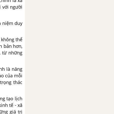
chính là xã
i với người
n niệm duy
ì không thể
n bản hơn,
, từ những
ính là năng
tạo của mỗi
trọng thác
ng tạo lịch
inh tế - xã
ng giá trị