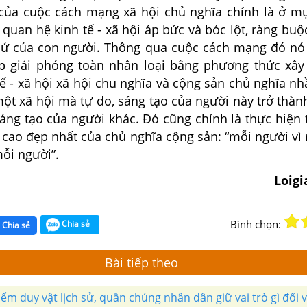
của cuộc cách mạng xã hội chủ nghĩa chính là ở mụ
c quan hệ kinh tế - xã hội áp bức và bóc lột, ràng bu
 sử của con người. Thông qua cuộc cách mạng đó nó
p giải phóng toàn nhân loại bằng phương thức xâ
ế - xã hội xã hội chu nghĩa và cộng sản chủ nghĩa n
một xã hội mà tự do, sáng tạo của người này trở thàn
áng tạo của người khác. Đó cũng chính là thực hiện t
 cao đẹp nhất của chủ nghĩa cộng sản: “mỗi người vì
ỗi người”.
Loig
Bình chọn:
Chia sẻ
Chia sẻ
Bài tiếp theo
m duy vật lịch sử, quần chúng nhân dân giữ vai trò gì đối v