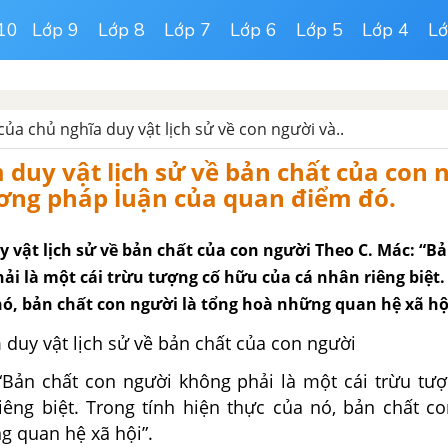
10
Lớp 9
Lớp 8
Lớp 7
Lớp 6
Lớp 5
Lớp 4
Lớ
ủa chủ nghĩa duy vật lịch sử về con người và..
duy vật lịch sử về bản chất của con 
ơng pháp luận của quan điểm đó.
 vật lịch sử về bản chất của con người Theo C. Mác: “B
i là một cái trừu tượng cố hữu của cá nhân riêng biệt.
nó, bản chất con người là tổng hoà những quan hệ xã hộ
uy vật lịch sử về bản chất của con người
“Bản chất con người không phải là một cái trừu tư
iêng biệt. Trong tính hiện thực của nó, bản chất co
g quan hệ xã hội”.