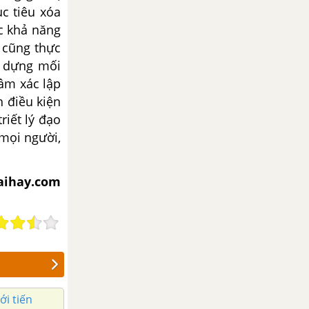
c tiêu xóa
ộc khả năng
 cũng thực
y dựng mối
hầm xác lập
h điều kiện
riết lý đạo
 mọi người,
iaihay.com
ới tiến