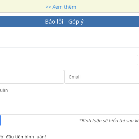
g xã hội có tổ chức
>> Xem thêm
Báo lỗi - Góp ý
*Bình luận sẽ hiển thị sau k
ời đầu tiên bình luận!