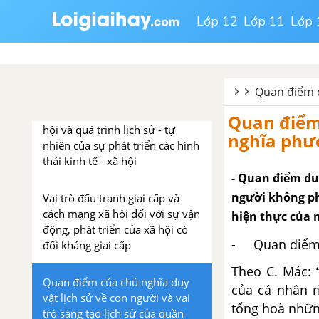
kiến trúc thượng tầng
Lớp 12
Lớp 11
Lớp 
Tồn tại xã hội quyết dịnh ý thức
xã hội và tính độc lập tương đối
của ý thức xã hội
Quan điểm c
Phạm trù hình thái kinh tế - xã
Quan điểm 
hội và quá trình lịch sử - tự
nghĩa phư
nhiên của sự phát triển các hình
thái kinh tế - xã hội
- Quan điểm duy
người không phả
Vai trò đấu tranh giai cấp và
cách mạng xã hội đối với sự vận
hiện thực của 
động, phát triển của xã hội có
- Quan điểm d
đối kháng giai cấp
Theo C. Mác: 
Quan điểm của chủ nghĩa duy
của cá nhân r
vật lịch sử về con người và vai
tổng hoà nhữn
trò sáng tạo lịch sử của quần