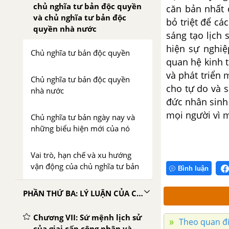
chủ nghĩa tư bản độc quyền
căn bản nhất 
và chủ nghĩa tư bản độc
bỏ triệt để cá
quyền nhà nước
sáng tạo lịch
hiện sự nghiệ
Chủ nghĩa tư bản độc quyền
quan hệ kinh t
và phát triển 
Chủ nghĩa tư bản độc quyền
cho tự do và s
nhà nước
đức nhân sinh
mọi người vì m
Chủ nghĩa tư bản ngày nay và
những biểu hiện mới của nó
Vai trò, hạn chế và xu hướng
vận động của chủ nghĩa tư bản
Bình luận
PHẦN THỨ BA: LÝ LUẬN CỦA CHỦ NGHĨA MÁC - LÊNIN VỀ CHỦ NGHĨA XÃ HỘI
Chương VII: Sứ mệnh lịch sử
Theo quan điể
của giai cấp công nhân và