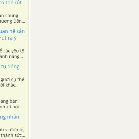
có thể rút
uần chúng
phương Đông,
quan hệ sản
út ra ý
ể các yếu tố
thành năng
h tụ đóng
người cụ thế
ời khác
 mang bản
ính xã hội
ong mỗi hành
úng nhân
h vi đơn lẻ,
i thành sức