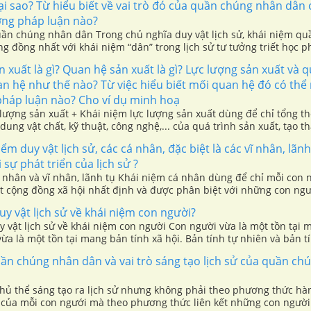
 Tại sao? Từ hiểu biết về vai trò đó của quần chúng nhân dân 
ơng pháp luận nào?
uần chúng nhân dân Trong chủ nghĩa duy vật lịch sử, khái niệm q
g đồng nhất với khái niệm “dân” trong lịch sử tư tưởng triết học 
g nhất với khái niệm “công dân” trong luật học,...
 xuất là gì? Quan hệ sản xuất là gì? Lực lượng sản xuất và 
n hệ như thế nào? Từ việc hiểu biết mối quan hệ đó có thể r
háp luận nào? Cho ví dụ minh hoạ
lượng sản xuất + Khái niệm lực lượng sản xuất dùng để chỉ tổng th
dung vật chất, kỹ thuật, công nghệ,... của quá trình sản xuất, tạo 
cải biến giới tự nhiên của con người.
m duy vật lịch sử, các cá nhân, đặc biệt là các vĩ nhân, lãn
i sự phát triển của lịch sử ?
 nhân và vĩ nhân, lãnh tụ Khái niệm cá nhân dùng để chỉ mỗi con 
t cộng đồng xã hội nhất định và được phân biệt với những con ngư
h đơn nhất và tính phổ biến của nó.
 vật lịch sử về khái niệm con người?
 vật lịch sử về khái niệm con người Con người vừa là một tồn tại
vừa là một tồn tại mang bản tính xã hội. Bản tính tự nhiên và bản t
mối quan hệ chi phối nhau, tác dộng lẫn nhau và được thể biện tr
ần chúng nhân dân và vai trò sáng tạo lịch sử của quần ch
ộng của con người.
hủ thể sáng tạo ra lịch sử nhưng không phải theo phương thức hàn
ộc của mỗi con ngưới mà theo phương thức liên kết những con ngườ