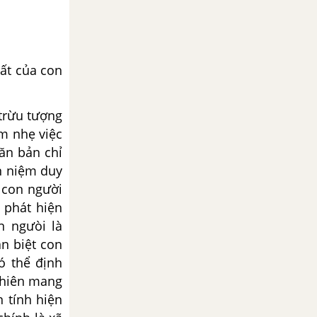
ất của con
 trừu tượng
m nhẹ việc
căn bản chỉ
n niệm duy
a con người
ó phát hiện
n ngưòi là
n biệt con
ó thể định
 nhiên mang
n tính hiện