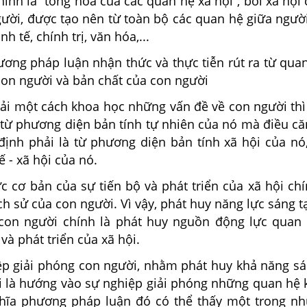
hính là “tổng hòa của các quan hệ xã hội”, bởi xã hội 
gười, được tạo nên từ toàn bộ các quan hệ giữa ngườ
nh tế, chính trị, văn hóa,...
ơng pháp luận nhận thức và thực tiễn rút ra từ qua
 con người và bản chất của con người
giải một cách khoa học những vấn đề về con người th
 từ phương diện bản tính tự nhiên của nó mà điều că
 định phải là từ phương diện bản tính xã hội của nó
ế - xã hội của nó.
ực cơ bản của sự tiến bộ và phát triển của xã hội ch
ịch sử của con người. Vì vậy, phát huy năng lực sáng 
 con người chính là phát huy nguồn động lực quan 
và phát triển của xã hội.
iệp giải phóng con người, nhằm phát huy khả năng sá
i là hướng vào sự nghiệp giải phóng những quan hệ k
ghĩa phương pháp luận đó có thể thấy một trong nhữ