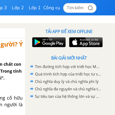
p 3
Lớp 2
Lớp 1
Công cụ
TẢI APP ĐỂ XEM OFFLINE
người? Ý
BÀI GIẢI MỚI NHẤT
ản chất con
Tìm đường tích hợp với triết học Mác - Lênin
 Trong tính
Quá trình tích hợp của triết học tư sản hiện đại
i”.
Chủ nghĩa duy lý và chủ nghĩa phi lý
Chủ nghĩa đa nguyên và chủ nghĩa tương đối tuyệt đối
Sự tiêu tan của hệ thống lớn và sự phân mảnh của chủ đề
ợng cố hữu
n người là