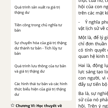
thực của nó, c
hội của con n
Quá trình sản xuất ra giá trị
thặng dư
trên các mặt ki
- Ý nghĩa phư
Tiền công trong chủ nghĩa tư
vật lịch sử về
bản
Một là, để lý 
Sự chuyển hóa của giá trị thặng
chỉ đơn thuần
dư thành tư bản - Tích lũy tư
có tính quyết
bản
quan hệ kinh t
Hai là, động l
Quá trình lưu thông của tư bản
và giá trị thặng dư
lực sáng tạo l
con người, vì
Các hình thái tư bản và các hình
đẩy sự tiến bộ 
thức biểu hiện của giá trị thặng
Ba là, sự ngh
dư
sử của nó phả
hội. Trên ý n
Chương VI: Học thuyết về