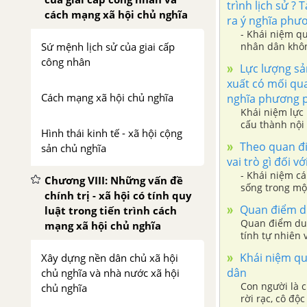
trình lịch sử ?
cách mạng xã hội chủ nghĩa
ra ý nghĩa phư
- Khái niệm q
Sứ mệnh lịch sử của giai cấp
nhân dân khôn
cũng không đồn
công nhân
Lực lượng sản
xuất có mối qua
Cách mạng xã hội chủ nghĩa
nghĩa phương p
Khái niệm lực 
cấu thành nội 
Hình thái kinh tế - xã hội cộng
lực thực tiễn 
Theo quan điể
sản chủ nghĩa
vai trò gì đối vớ
- Khái niệm cá
Chương VIII: Những vấn đề
sống trong mộ
chính trị - xã hội có tính quy
thông qua tín
Quan điểm duy
luật trong tiến trình cách
Quan điểm duy
mạng xã hội chủ nghĩa
tính tự nhiên 
tồn tại trong 
Khái niệm qu
Xây dựng nền dân chủ xã hội
vi, mỗi hoạt đ
dân
chủ nghĩa và nhà nước xã hội
Con người là c
chủ nghĩa
rời rạc, cô đ