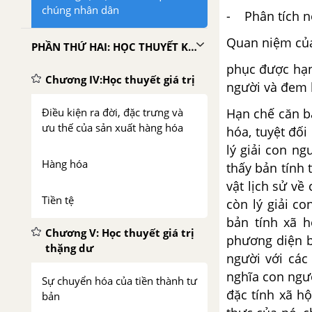
chúng nhân dân
- Phân tích n
Quan niệm của
PHẦN THỨ HAI: HỌC THUYẾT KINH TẾ CỦA CHỦ NGHĨA MÁC - LÊNIN VỀ PHƯƠNG THỨC SẢN XUẤT TƯ BẢN CHỦ NGHĨA
phục được hạn
Chương IV:Học thuyết giá trị
người và đem 
Điều kiện ra đời, đặc trưng và
Hạn chế căn b
ưu thế của sản xuất hàng hóa
hóa, tuyệt đố
lý giải con ng
Hàng hóa
thấy bản tính
vật lịch sử về
Tiền tệ
còn lý giải co
bản tính xã h
Chương V: Học thuyết giá trị
phương diện b
thặng dư
người với các
nghĩa con ngư
Sự chuyển hóa của tiền thành tư
đặc tính xã hộ
bản