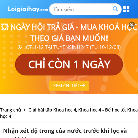
💥 NGÀY HỘI TRẢ GIÁ - MUA KHOÁ HỌC
THEO GIÁ BẠN MUỐN❗
🎯 LỚP 1-12 TẠI TUYENSINH247 (TỪ 10-12/08)
CHỈ CÒN 1 NGÀY
XEM CHI TIẾT
Trang chủ
Giải bài tập Khoa học 4, Khoa học 4 - Để học tốt Khoa
học 4
Nhận xét độ trong của nước trước khi lọc và