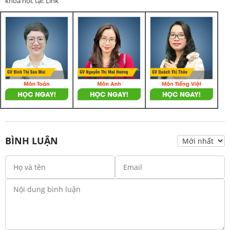
khoá học tại: Link
BÌNH LUẬN