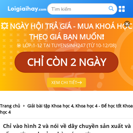
💥 NGÀY HỘI TRẢ GIÁ - MUA KHOÁ HỌC
THEO GIÁ BẠN MUỐN❗
🎯 LỚP 1-12 TẠI TUYENSINH247 (TỪ 10-12/08)
CHỈ CÒN 2 NGÀY
XEM CHI TIẾT
Trang chủ
Giải bài tập Khoa học 4, Khoa học 4 - Để học tốt Khoa
học 4
Chỉ vào hình 2 và nói về dây chuyền sản xuất và