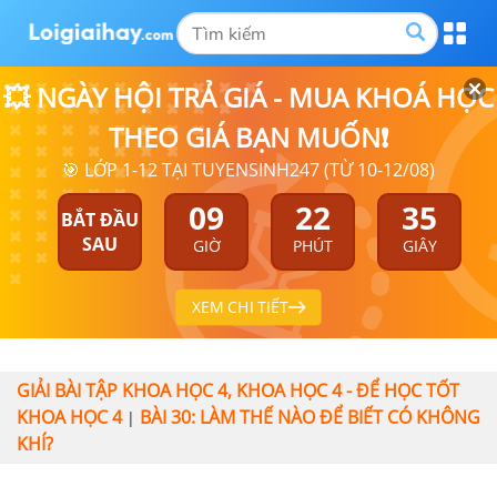
💥 NGÀY HỘI TRẢ GIÁ - MUA KHOÁ HỌC
THEO GIÁ BẠN MUỐN❗
🎯 LỚP 1-12 TẠI TUYENSINH247 (TỪ 10-12/08)
09
22
35
BẮT ĐẦU
SAU
GIỜ
PHÚT
GIÂY
XEM CHI TIẾT
GIẢI BÀI TẬP KHOA HỌC 4, KHOA HỌC 4 - ĐỂ HỌC TỐT
KHOA HỌC 4
BÀI 30: LÀM THẾ NÀO ĐỂ BIẾT CÓ KHÔNG
|
KHÍ?