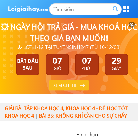
💥 NGÀY HỘI TRẢ GIÁ - MUA KHOÁ HỌC
THEO GIÁ BẠN MUỐN❗
🎯 LỚP 1-12 TẠI TUYENSINH247 (TỪ 10-12/08)
07
07
29
BẮT ĐẦU
SAU
GIỜ
PHÚT
GIÂY
XEM CHI TIẾT
GIẢI BÀI TẬP KHOA HỌC 4, KHOA HỌC 4 - ĐỂ HỌC TỐT
KHOA HỌC 4
BÀI 35: KHÔNG KHÍ CẦN CHO SỰ CHÁY
|
Bình chọn: