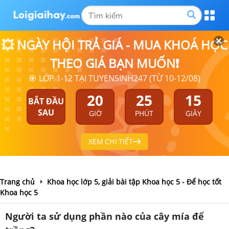
💥 NGÀY HỘI TRẢ GIÁ - MUA KHOÁ HỌC
THEO GIÁ BẠN MUỐN❗
🎯 LỚP 1-12 TẠI TUYENSINH247 (TỪ 10-12/08)
20
25
15
BẮT ĐẦU
SAU
GIỜ
PHÚT
GIÂY
XEM CHI TIẾT
Trang chủ
Khoa học lớp 5, giải bài tập Khoa học 5 - Để học tốt
Khoa học 5
Người ta sử dụng phần nào của cây mía để