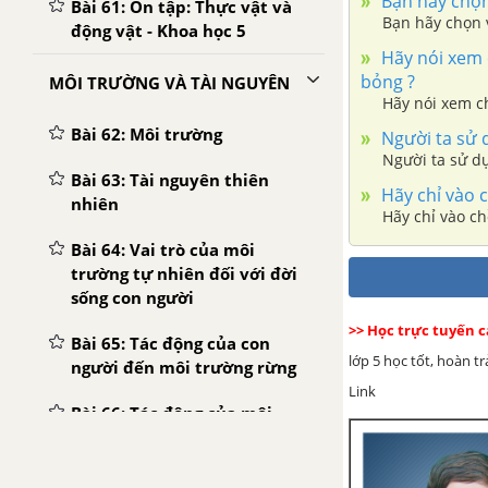
Bạn hãy chọn
Bài 61: Ôn tập: Thực vật và
Bạn hãy chọn 
động vật - Khoa học 5
Hãy nói xem c
bỏng ?
MÔI TRƯỜNG VÀ TÀI NGUYÊN
Hãy nói xem ch
Bài 62: Môi trường
Người ta sử 
Người ta sử d
Bài 63: Tài nguyên thiên
Hãy chỉ vào c
nhiên
Hãy chỉ vào ch
Bài 64: Vai trò của môi
trường tự nhiên đối với đời
sống con người
>> Học trực tuyến 
Bài 65: Tác động của con
lớp 5 học tốt, hoàn t
người đến môi trường rừng
Link
Bài 66: Tác động của môi
trường đến môi trường đất
Bài 67: Tác động của con