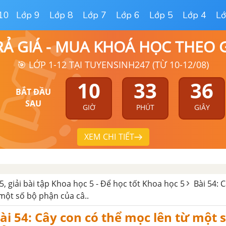
10
Lớp 9
Lớp 8
Lớp 7
Lớp 6
Lớp 5
Lớp 4
Lớ
RẢ GIÁ - MUA KHOÁ HỌC THEO
🎯 LỚP 1-12 TẠI TUYENSINH247 (TỪ 10-12/08)
10
33
35
BẮT ĐẦU
SAU
GIỜ
PHÚT
GIÂY
XEM CHI TIẾT
5, giải bài tập Khoa học 5 - Để học tốt Khoa học 5
Bài 54: 
một số bộ phận của câ..
bài 54: Cây con có thể mọc lên từ một 