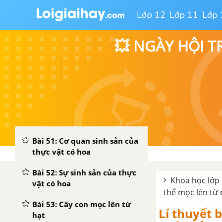
Lớp 12
Lớp 11
Lớp 
Bài 48: An toàn và tránh lãng
phí khi sử dụng điện
💥 NGÀY HỘI T
Bài 49 - 50: Ôn tập: Vật chất
và năng lượng
BÀI 33 - 34: ÔN TẬP VÀ KIỂM TRA HỌC KÌ I
THỰC VẬT VÀ ĐỘNG VẬT - KHOA HỌC 5
Bài 51: Cơ quan sinh sản của
thực vật có hoa
Bài 52: Sự sinh sản của thực
Khoa học lớp 
vật có hoa
thể mọc lên từ 
Bài 53: Cây con mọc lên từ
Lí thuyết 
hạt