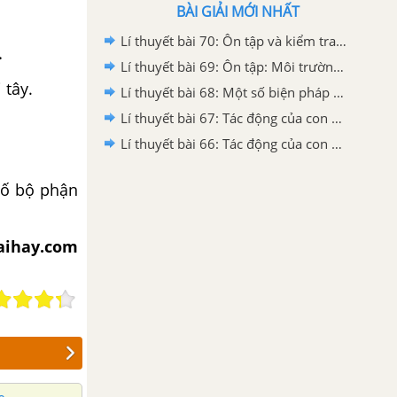
BÀI GIẢI MỚI NHẤT
Lí thuyết bài 70: Ôn tập và kiểm tra cuối năm
.
Lí thuyết bài 69: Ôn tập: Môi trường và tài nguyên thiên nhiên
 tây.
Lí thuyết bài 68: Một số biện pháp bảo vệ môi trường
Lí thuyết bài 67: Tác động của con người đến môi trường không khí và nước
Lí thuyết bài 66: Tác động của con người đến môi trường đất
số bộ phận
iaihay.com