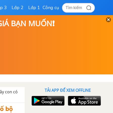
p 3
Lớp 2
Lớp 1
Công cụ
 GIÁ BẠN MUỐN❗
TẢI APP ĐỂ XEM OFFLINE
Cây con có
số bộ