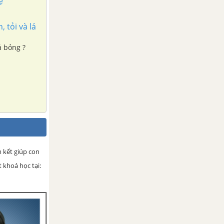
ẹ
 tỏi và lá
á bỏng ?
m kết giúp con
 khoá học tại: