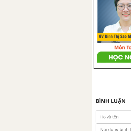
người đến môi trường không
khí và nước
Bài 68: Một số biện pháp bảo
vệ môi trường
Bài 69: Ôn tập: Môi trường
và tài nguyên thiên nhiên
BÀI 70: ÔN TẬP VÀ KIỂM TRA CUỐI NĂM
BÌNH LUẬN