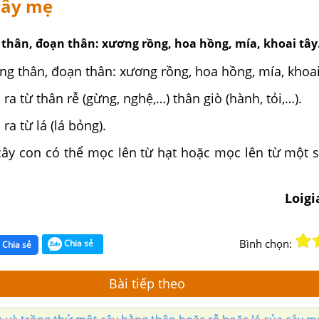
cây mẹ
 thân, đoạn thân: xương rồng, hoa hồng, mía, khoai tây
ng thân, đoạn thân: xương rồng, hoa hồng, mía, khoai
ra từ thân rễ (gừng, nghệ,…) thân giò (hành, tỏi,…).
ra từ lá (lá bỏng).
 cây con có thể mọc lên từ hạt hoặc mọc lên từ một 
Loig
Bình chọn:
Chia sẻ
Chia sẻ
Bài tiếp theo