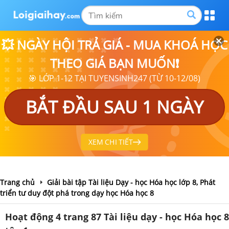
💥 NGÀY HỘI TRẢ GIÁ - MUA KHOÁ HỌC
THEO GIÁ BẠN MUỐN❗
🎯 LỚP 1-12 TẠI TUYENSINH247 (TỪ 10-12/08)
BẮT ĐẦU SAU 1 NGÀY
XEM CHI TIẾT
Trang chủ
Giải bài tập Tài liệu Dạy - học Hóa học lớp 8, Phát
triển tư duy đột phá trong dạy học Hóa học 8
Hoạt động 4 trang 87 Tài liệu dạy - học Hóa học 8