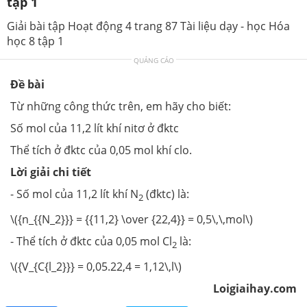
tập 1
Giải bài tập Hoạt động 4 trang 87 Tài liệu dạy - học Hóa
học 8 tập 1
QUẢNG CÁO
Đề bài
Từ những công thức trên, em hãy cho biết:
Số mol của 11,2 lít khí nitơ ở đktc
Thể tích ở đktc của 0,05 mol khí clo.
Lời giải chi tiết
- Số mol của 11,2 lít khí N
(đktc) là:
2
\({n_{{N_2}}} = {{11,2} \over {22,4}} = 0,5\,\,mol\)
- Thể tích ở đktc của 0,05 mol Cl
là:
2
\({V_{C{l_2}}} = 0,05.22,4 = 1,12\,l\)
Loigiaihay.com