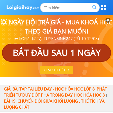
💥 NGÀY HỘI TRẢ GIÁ - MUA KHOÁ HỌC
THEO GIÁ BẠN MUỐN❗
🎯 LỚP 1-12 TẠI TUYENSINH247 (TỪ 10-12/08)
BẮT ĐẦU SAU 1 NGÀY
XEM CHI TIẾT
GIẢI BÀI TẬP TÀI LIỆU DẠY - HỌC HÓA HỌC LỚP 8, PHÁT
TRIỂN TƯ DUY ĐỘT PHÁ TRONG DẠY HỌC HÓA HỌC 8
|
BÀI 19. CHUYỂN ĐỔI GIỮA KHỐI LƯỢNG , THỂ TÍCH VÀ
LƯỢNG CHẤT