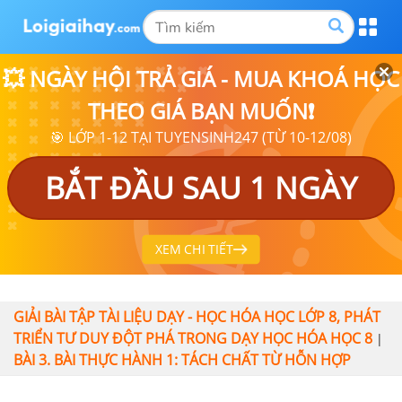
💥 NGÀY HỘI TRẢ GIÁ - MUA KHOÁ HỌC
THEO GIÁ BẠN MUỐN❗
🎯 LỚP 1-12 TẠI TUYENSINH247 (TỪ 10-12/08)
BẮT ĐẦU SAU 1 NGÀY
XEM CHI TIẾT
GIẢI BÀI TẬP TÀI LIỆU DẠY - HỌC HÓA HỌC LỚP 8, PHÁT
TRIỂN TƯ DUY ĐỘT PHÁ TRONG DẠY HỌC HÓA HỌC 8
|
BÀI 3. BÀI THỰC HÀNH 1: TÁCH CHẤT TỪ HỖN HỢP