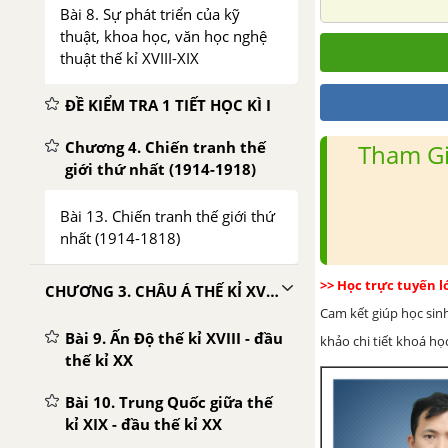
Bài 8. Sự phát triển của kỹ
thuật, khoa học, văn học nghệ
thuật thế kỉ XVIII-XIX
ĐỀ KIỂM TRA 1 TIẾT HỌC KÌ I
Chương 4. Chiến tranh thế
Tham Gi
giới thứ nhất (1914-1918)
Bài 13. Chiến tranh thế giới thứ
nhất (1914-1818)
>> Học trực tuyến 
CHƯƠNG 3. CHÂU Á THẾ KỈ XVIII - ĐẦU THẾ KỈ XX
Cam kết giúp học sin
Bài 9. Ấn Độ thế kỉ XVIII - đầu
khảo chi tiết khoá học
thế kỉ XX
Bài 10. Trung Quốc giữa thế
kỉ XIX - đầu thế kỉ XX