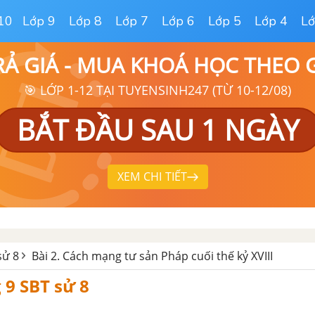
10
Lớp 9
Lớp 8
Lớp 7
Lớp 6
Lớp 5
Lớp 4
Lớ
RẢ GIÁ - MUA KHOÁ HỌC THEO
🎯 LỚP 1-12 TẠI TUYENSINH247 (TỪ 10-12/08)
BẮT ĐẦU SAU 1 NGÀY
XEM CHI TIẾT
sử 8
Bài 2. Cách mạng tư sản Pháp cuối thế kỷ XVIII
 9 SBT sử 8