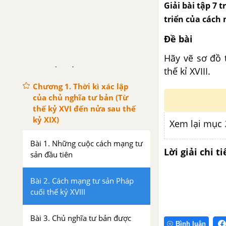
Giải bài tập 7 
triển của cách
Đề bài
Hãy vẽ sơ đồ 
PHẦN MỘT. LỊCH SỬ THẾ GIỚI CẬN ĐẠI (TỪ GIỮA THẾ KỶ XVI ĐẾN NĂM 1917)
thế kỉ XVIII.
Chương 1. Thời kì xác lập
của chủ nghĩa tư bản (Từ
thế kỷ XVI đến nửa sau thế
kỷ XIX)
Xem lại mục
Bài 1. Những cuộc cách mạng tư
Lời giải chi ti
sản đầu tiên
Bài 2. Cách mạng tư sản Pháp
cuối thế kỷ XVIII
Bài 3. Chủ nghĩa tư bản được
Bình luận