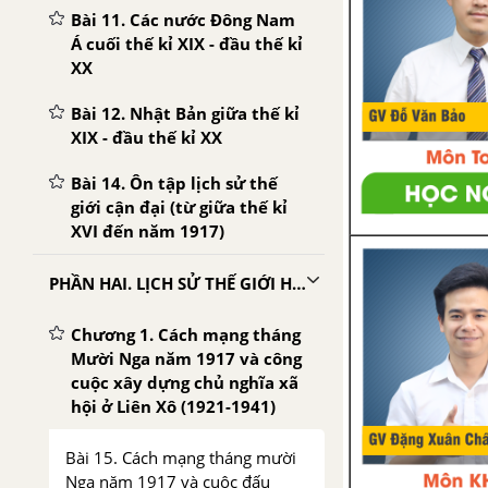
Bài 11. Các nước Đông Nam
Á cuối thế kỉ XIX - đầu thế kỉ
XX
Bài 12. Nhật Bản giữa thế kỉ
XIX - đầu thế kỉ XX
Bài 14. Ôn tập lịch sử thế
giới cận đại (từ giữa thế kỉ
XVI đến năm 1917)
PHẦN HAI. LỊCH SỬ THẾ GIỚI HIỆN ĐẠI (PHẦN TỪ NĂM 1917-1945)
Chương 1. Cách mạng tháng
Mười Nga năm 1917 và công
cuộc xây dựng chủ nghĩa xã
hội ở Liên Xô (1921-1941)
Bài 15. Cách mạng tháng mười
Nga năm 1917 và cuộc đấu