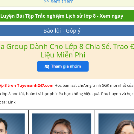
>> Xem thêm
Luyện Bài Tập Trắc nghiệm Lịch sử lớp 8 - Xem ngay
Báo lỗi - Góp ý
a Group Dành Cho Lớp 8 Chia Sẻ, Trao Đ
Liệu Miễn Phí
lớp 8 trên Tuyensinh247.com
Học bám sát chương trình SGK mới nhất của 
h lớp 8 học tốt, hoàn trả học phí nếu học không hiệu quả. Phụ huynh và học
 tại: Link