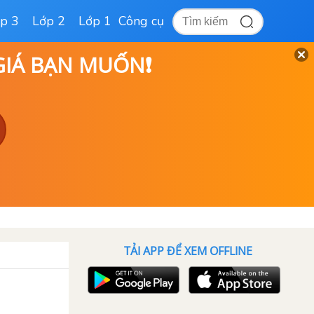
p 3
Lớp 2
Lớp 1
Công cụ
 GIÁ BẠN MUỐN❗
TẢI APP ĐỂ XEM OFFLINE