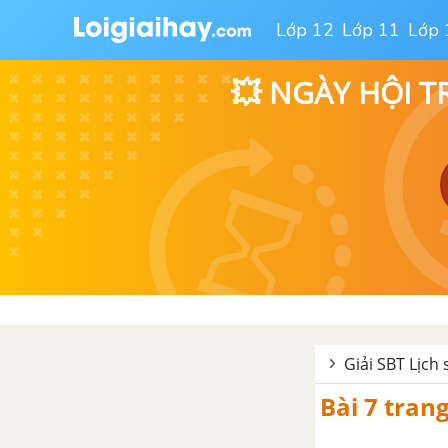
Lớp 12
Lớp 11
Lớp 
💥 NGÀY HỘI T
Giải SBT Lịch 
Bài 7 trang