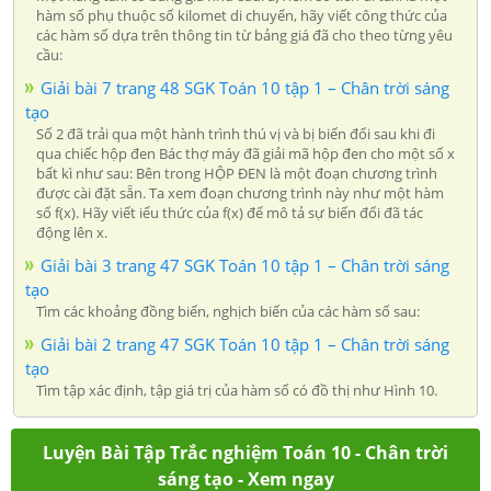
hàm số phụ thuộc số kilomet di chuyển, hãy viết công thức của
các hàm số dựa trên thông tin từ bảng giá đã cho theo từng yêu
cầu:
Giải bài 7 trang 48 SGK Toán 10 tập 1 – Chân trời sáng
tạo
Số 2 đã trải qua một hành trình thú vị và bị biến đổi sau khi đi
qua chiếc hộp đen Bác thợ máy đã giải mã hộp đen cho một số x
bất kì như sau: Bên trong HỘP ĐEN là một đoạn chương trình
được cài đặt sẵn. Ta xem đoạn chương trình này như một hàm
số f(x). Hãy viết iểu thức của f(x) để mô tả sự biến đổi đã tác
động lên x.
Giải bài 3 trang 47 SGK Toán 10 tập 1 – Chân trời sáng
tạo
Tìm các khoảng đồng biến, nghịch biến của các hàm số sau:
Giải bài 2 trang 47 SGK Toán 10 tập 1 – Chân trời sáng
tạo
Tìm tập xác định, tập giá trị của hàm số có đồ thị như Hình 10.
Luyện Bài Tập Trắc nghiệm Toán 10 - Chân trời
sáng tạo - Xem ngay