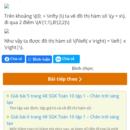
Trên khoảng \((0; + \infty )\) ta vẽ đồ thị hàm số \(y = x\),
đi qua 2 điểm \(A'(1;1),B'(2;2)\)
Như vậy ta được đồ thị hàm số \(f\left( x \right) = \left| x
\right|\).
Chia sẻ
Chia sẻ
Bình luận
Bình chọn:
Bài tiếp theo
Giải bài 5 trang 48 SGK Toán 10 tập 1 – Chân trời sáng
tạo
Tìm tập xác định, tập giá trị và vẽ đồ thị hàm số:
Giải bài 6 trang 48 SGK Toán 10 tập 1 – Chân trời sáng
tạo
Một hãng taxi có bảng giá như sau: a) Xem số tiền đi taxi là một