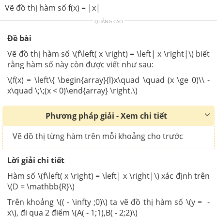
Vẽ đồ thị hàm số f(x) = |x|
QUẢNG CÁO
Đề bài
Vẽ đồ thị hàm số \(f\left( x \right) = \left| x \right|\) biết
rằng hàm số này còn được viết như sau:
\(f(x) = \left\{ \begin{array}{l}x\quad \quad (x \ge 0)\\ -
x\quad \;\;(x < 0)\end{array} \right.\)
Phương pháp giải - Xem chi tiết
Vẽ đồ thị từng hàm trên mỗi khoảng cho trước
Lời giải chi tiết
Hàm số \(f\left( x \right) = \left| x \right|\) xác định trên
\(D = \mathbb{R}\)
Trên khoảng \(( - \infty ;0)\) ta vẽ đồ thị hàm số \(y = -
x\), đi qua 2 điểm \(A( - 1;1),B( - 2;2)\)