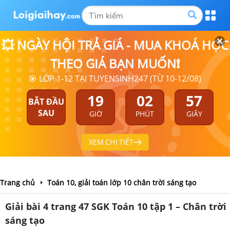
💥 NGÀY HỘI TRẢ GIÁ - MUA KHOÁ HỌC
THEO GIÁ BẠN MUỐN❗
🎯 LỚP 1-12 TẠI TUYENSINH247 (TỪ 10-12/08)
19
02
56
BẮT ĐẦU
SAU
GIỜ
PHÚT
GIÂY
XEM CHI TIẾT
Trang chủ
Toán 10, giải toán lớp 10 chân trời sáng tạo
Giải bài 4 trang 47 SGK Toán 10 tập 1 – Chân trời
sáng tạo