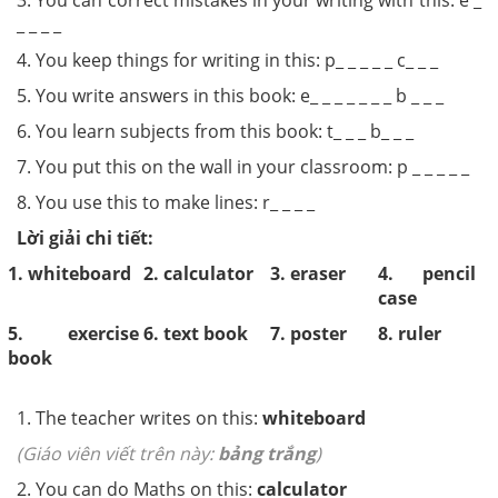
3. You can correct mistakes in your writing with this: e _
_ _ _ _
4. You keep things for writing in this: p_ _ _ _ _ c_ _ _
5. You write answers in this book: e_ _ _ _ _ _ _ b _ _ _
6. You learn subjects from this book: t_ _ _ b_ _ _
7. You put this on the wall in your classroom: p _ _ _ _ _
8. You use this to make lines: r_ _ _ _
Lời giải chi tiết:
1. whiteboard
2. calculator
3. eraser
4. pencil
case
5. exercise
6. text book
7. poster
8. ruler
book
1. The teacher writes on this:
whiteboard
(Giáo viên viết trên này:
bảng trắng
)
2. You can do Maths on this:
calculator