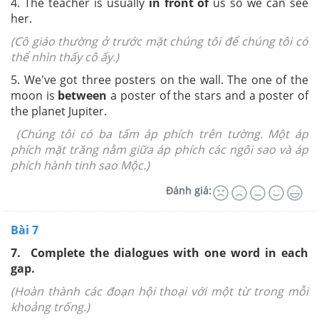
4. The teacher is usually
in front of
us so we can see
her.
(Cô giáo thường ở trước mặt chúng tôi để chúng tôi có
thể nhìn thấy cô ấy.)
5. We've got three posters on the wall. The one of the
moon is
between
a poster of the stars and a poster of
the planet Jupiter.
(Chúng tôi có ba tấm áp phích trên tường. Một áp
phích mặt trăng nằm giữa áp phích các ngôi sao và áp
phích hành tinh sao Mộc.)
Đánh giá:
Bài 7
7.
Complete the dialogues with one word in each
gap.
(Hoàn thành các đoạn hội thoại với một từ trong mỗi
khoảng trống.)