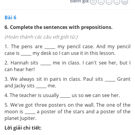
Đánh giá:
Bài 6
6. Complete the sentences with prepositions.
(Hoàn thành các câu với giới từ.)
1. The pens are _____ my pencil case. And my pencil
case is _____ my desk so I can use it in this lesson.
2. Hannah sits _____ me in class. I can't see her, but I
can hear her!
3. We always sit in pairs in class. Paul sits _____ Grant
and Jacky sits _____ me.
4. The teacher is usually _____ us so we can see her.
5. We've got three posters on the wall. The one of the
moon is _____ a poster of the stars and a poster of the
planet Jupiter.
Lời giải chi tiết: