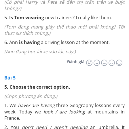
(Có phải Harry và Pete sẽ đến thị trấn trên xe buýt
không?)
5.
Is Tom wearing
new trainers? I really like them.
(Tom đang mang giày thể thao mới phải không? Tôi
thực sự thích chúng.)
6. Ann
is having
a driving lesson at the moment.
(Ann đang học lái xe vào lúc này.)
Đánh giá:
Bài 5
5.
Choose the correct option.
(Chọn phương án đúng.)
1. We
have/ are having
three Geography lessons every
week. Today we
look / are looking
at mountains in
France.
2. You
don't need / aren't needing
an umbrella. It