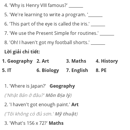
4. 'Why is Henry VIII famous?' _______
5. 'We're learning to write a program. '_______
6. 'This part of the eye is called the iris.' _______
7. 'We use the Present Simple for routines.' _______
8. 'Oh! I haven't got my football shorts.' _______
Lời giải chi tiết:
1. Geography
2. Art
3. Maths
4. History
5. IT
6. Biology
7. English
8. PE
1. 'Where is Japan?'
Geography
('Nhật Bản ở đâu?'
Môn Địa lý
)
2. 'I haven't got enough paint.'
Art
('Tôi không có đủ sơn.'
Mỹ thuật
)
3. 'What's 156 x 72?'
Maths