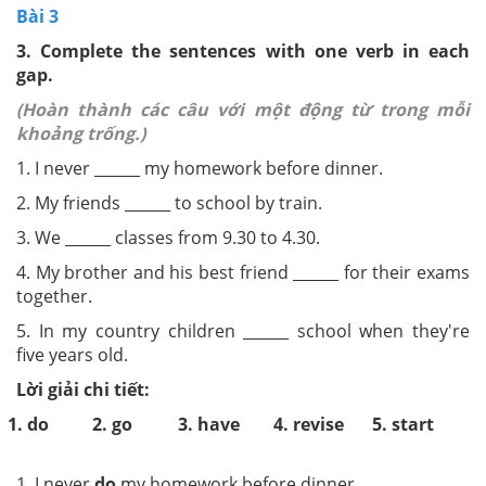
Bài 3
3.
Complete the sentences with one verb in each
gap.
(Hoàn thành các câu với một động từ trong mỗi
khoảng trống.)
1. I never ______ my homework before dinner.
2. My friends ______ to school by train.
3. We ______ classes from 9.30 to 4.30.
4. My brother and his best friend ______ for their exams
together.
5. In my country children ______ school when they're
five years old.
Lời giải chi tiết:
1. do
2. go
3. have
4. revise
5. start
1. I never
do
my homework before dinner.