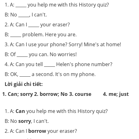
1. A: _____ you help me with this History quiz?
B: No _____, I can't.
2. A: Can I _____ your eraser?
B: _____ problem. Here you are.
3. A: Can I use your phone? Sorry! Mine's at home!
B: Of _____ you can. No worries!
4. A: Can you tell _____ Helen's phone number?
B: OK, _____ a second. It's on my phone.
Lời giải chi tiết:
1. Can; sorry
2. borrow; No
3. course
4. me; just
1. A:
Can
you help me with this History quiz?
B: No
sorry
, I can't.
2. A: Can I
borrow
your eraser?