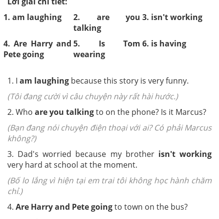
Lời giải chi tiết:
1. am laughing
2. are you
3. isn't working
talking
4. Are Harry and
5. Is Tom
6. is having
Pete going
wearing
1. I
am laughing
because this story is very funny.
(Tôi đang cười vì câu chuyện này rất hài hước.)
2. Who
are you talking
to on the phone? Is it Marcus?
(Bạn đang nói chuyện điện thoại với ai? Có phải Marcus
không?)
3. Dad's worried because my brother
isn't working
very hard at school at the moment.
(Bố lo lắng vì hiện tại em trai tôi không học hành chăm
chỉ.)
4.
Are Harry and Pete going
to town on the bus?