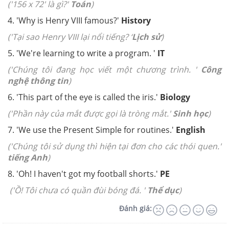
('156 x 72' là gì?'
Toán
)
4. 'Why is Henry VIII famous?'
History
('Tại sao Henry VIII lại nổi tiếng? ‘
Lịch sử
)
5. 'We're learning to write a program. '
IT
('Chúng tôi đang học viết một chương trình. '
Công
nghệ thông tin
)
6. 'This part of the eye is called the iris.'
Biology
('Phần này của mắt được gọi là tròng mắt.'
Sinh học
)
7. 'We use the Present Simple for routines.'
English
('Chúng tôi sử dụng thì hiện tại đơn cho các thói quen.'
tiếng Anh
)
8. 'Oh! I haven't got my football shorts.'
PE
('Ồ! Tôi chưa có quần đùi bóng đá. '
Thể dục
)
Đánh giá: