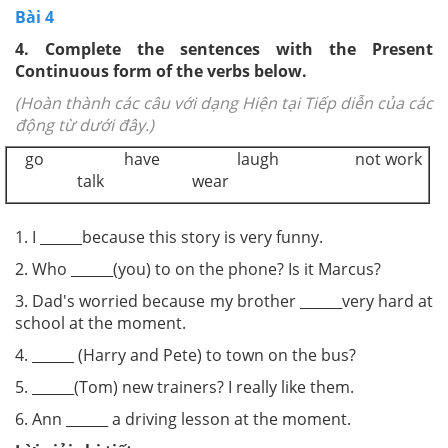
Bài 4
4.
Complete the sentences with the Present
Continuous form of the verbs below.
(Hoàn thành các câu với dạng Hiện tại Tiếp diễn của các
động từ dưới đây.)
go have laugh not work
talk wear
1. I ______because this story is very funny.
2. Who ______(you) to on the phone? Is it Marcus?
3. Dad's worried because my brother ______very hard at
school at the moment.
4. ______ (Harry and Pete) to town on the bus?
5. ______(Tom) new trainers? I really like them.
6. Ann ______ a driving lesson at the moment.