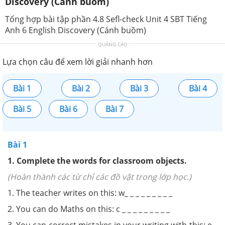
Discovery (Cánh buồm)
Tổng hợp bài tập phần 4.8 Sefl-check Unit 4 SBT Tiếng
Anh 6 English Discovery (Cánh buồm)
QUẢNG CÁO
Lựa chọn câu để xem lời giải nhanh hơn
Bài 1
Bài 2
Bài 3
Bài 4
Bài 5
Bài 6
Bài 7
Bài 1
1
.
Complete the words for classroom objects.
(Hoàn thành các từ chỉ các đồ vật trong lớp học.)
1. The teacher writes on this: w_ _ _ _ _ _ _ _ _
2. You can do Maths on this: c _ _ _ _ _ _ _ _ _