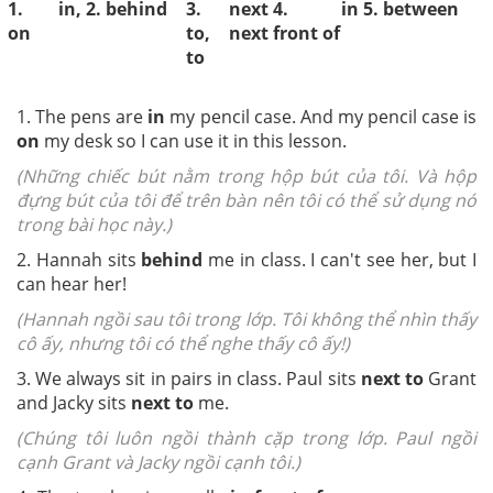
1. in,
2. behind
3. next
4. in
5. between
on
to, next
front of
to
1. The pens are
in
my pencil case. And my pencil case is
on
my desk so I can use it in this lesson.
(Những chiếc bút nằm trong hộp bút của tôi. Và hộp
đựng bút của tôi để trên bàn nên tôi có thể sử dụng nó
trong bài học này.)
2. Hannah sits
behind
me in class. I can't see her, but I
can hear her!
(Hannah ngồi sau tôi trong lớp. Tôi không thể nhìn thấy
cô ấy, nhưng tôi có thể nghe thấy cô ấy!)
3. We always sit in pairs in class. Paul sits
next to
Grant
and Jacky sits
next to
me.
(Chúng tôi luôn ngồi thành cặp trong lớp. Paul ngồi
cạnh Grant và Jacky ngồi cạnh tôi.)