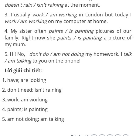
doesn't rain / isn't raining
at the moment.
3. I usually
work / am working
in London but today I
work / am working
on my computer at home.
4. My sister often
paints / is painting
pictures of our
family. Right now she
paints / is painting
a picture of
my mum.
5. Hi! No, I
don't do / am not doing
my homework. I
talk
/ am talking
to you on the phone!
Lời giải chi tiết:
1. have; are looking
2. don't need; isn't raining
3. work; am working
4. paints; is painting
5. am not doing; am talking