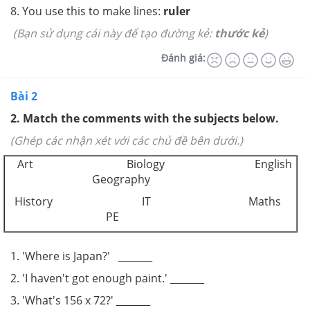
8. You use this to make lines:
ruler
(Bạn sử dụng cái này để tạo đường kẻ:
thước kẻ
)
Đánh giá:
Bài 2
2
.
Match the comments with the subjects below.
(Ghép các nhận xét với các chủ đề bên dưới.)
Art Biology English
Geography
History IT Maths
PE
1. 'Where is Japan?' _______
2. 'I haven't got enough paint.' _______
3. 'What's 156 x 72?' _______