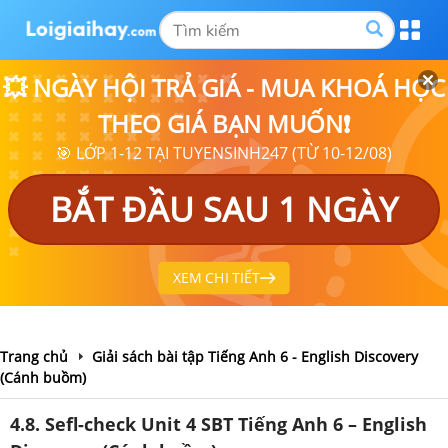
💥 NGÀY HỘI TRẢ GIÁ - MUA KHOÁ HỌC
THEO GIÁ BẠN MUỐN❗
🎯 LỚP 1-12 TẠI TUYENSINH247 (TỪ 10-12/08)
BẮT ĐẦU SAU 1 NGÀY
XEM CHI TIẾT
Trang chủ
Giải sách bài tập Tiếng Anh 6 - English Discovery
(Cánh buồm)
4.8. Sefl-check Unit 4 SBT Tiếng Anh 6 – English