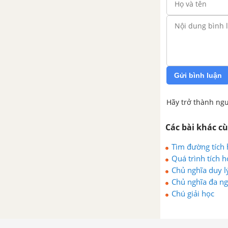
Văn học Veda và triết học
Veda
Sáu hệ thống \"chính
thống\"
Gửi bình luận
Ba hệ thống \"Tà giáo\"
Hãy trở thành ngư
CHƯƠNG III: TRIẾT HỌC HY LẠP VÀ LA MÃ CỔ ĐẠI
Các bài khác c
Sự xuất hiện các tư tưởng
triết học ở Hy Lạp và La Mã
Tìm đường tích h
cổ đại. Các đặc điểm chính
Quá trình tích h
của chúng
Chủ nghĩa duy lý
Chủ nghĩa đa ng
Các nhà triết học cổ đại Hy
Chú giải học
Lạp và La Mã cổ đại
CHƯƠNG IV: TRIẾT HỌC TÂY ÂU THỜI KỲ TRUNG CỔ