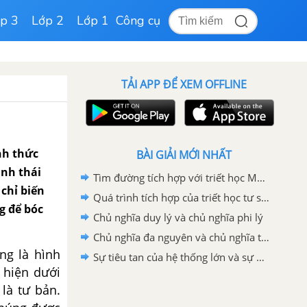
p 3
Lớp 2
Lớp 1
Công cụ
TẢI APP ĐỂ XEM OFFLINE
nh thức
BÀI GIẢI MỚI NHẤT
ình thái
Tìm đường tích hợp với triết học Mác - Lênin
chỉ biến
Quá trình tích hợp của triết học tư sản hiện đại
g để bóc
Chủ nghĩa duy lý và chủ nghĩa phi lý
Chủ nghĩa đa nguyên và chủ nghĩa tương đối tuyệt đối
ng là hình
Sự tiêu tan của hệ thống lớn và sự phân mảnh của chủ đề
 hiện dưới
là tư bản.