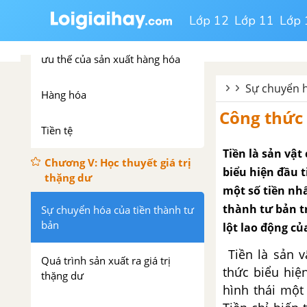
Chương IV:Học thuyết giá trị
Lớp 12
Lớp 11
Lớp 
Điều kiện ra đời, đặc trưng và
ưu thế của sản xuất hàng hóa
Sự chuyển h
Hàng hóa
Công thức
Tiền tệ
Tiền là sản vật
Chương V: Học thuyết giá trị
biểu hiện đầu t
thặng dư
một số tiền nhấ
thành tư bản t
Sự chuyển hóa của tiền thành tư
bản
lột lao động củ
Tiền là sản v
Quá trình sản xuất ra giá trị
thức biểu hiệ
thặng dư
hình thái một