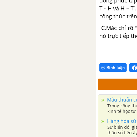
động phức tạp
Giải quyết vấn đề dân tộc và tôn
giáo
T - H và H – T
công thức trên 
Chương IX: Chủ nghĩa xã hội
C.Mác chỉ rõ "
hiện thực và triển vọng
nó trực tiếp t
Chủ nghĩa xã hội hiện thực
Sự khủng hoảng, sụp đổ của mô
hình chủ nghĩa xã hội Xôviết và
Bình luận
nguyên nhân của nó
Triển vọng của chủ nghĩa xã hội
Mâu thuẫn củ
CHƯƠNG I: TRIẾT HỌC TRUNG QUỐC CỔ ĐẠI - TRUNG ĐẠI
Trong công thức
kinh tế học tư
nhằm mục đích
Tư tưởng tôn giáo và chính
Hàng hóa sức
trị thời Ân - Thương và Tây
Sự biến đổi gi
Chu (Thế kỷ XVII - VIII tr.CN)
thân số tiền ấ