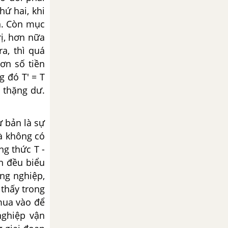
hứ hai, khi
n. Còn mục
rị, hơn nữa
ra, thì quá
hơn số tiền
g đó T' = T
ị thặng dư.
ư bản là sự
là không có
ng thức T -
ản đều biểu
ơng nghiệp,
 thấy trong
 mua vào để
nghiệp vận