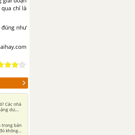
 giai đoạn
 qua chỉ là
n, đúng như
iaihay.com
 có? Các nhà
hặng dư,
a trong bản
 đó không