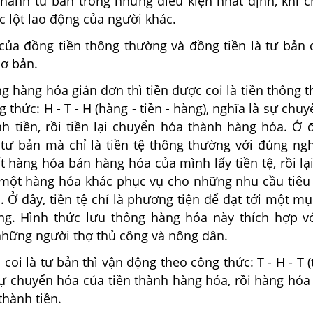
 thành tư bản trong những điều kiện nhất định, khi 
 lột lao động của người khác.
ủa đồng tiền thông thường và đồng tiền là tư bản 
cơ bản.
g hàng hóa giản đơn thì tiền được coi là tiền thông 
 thức: H - T - H (hàng - tiền - hàng), nghĩa là sự chu
h tiền, rồi tiền lại chuyển hóa thành hàng hóa. Ở đ
 tư bản mà chỉ là tiền tệ thông thường với đúng ngh
 hàng hóa bán hàng hóa của mình lấy tiền tệ, rồi lạ
một hàng hóa khác phục vụ cho những nhu cầu tiêu
 Ở đây, tiền tệ chỉ là phương tiện để đạt tới một m
ng. Hình thức lưu thông hàng hóa này thích hợp v
những người thợ thủ công và nông dân.
coi là tư bản thì vận động theo công thức: T - H - T (
à sự chuyển hóa của tiền thành hàng hóa, rồi hàng hóa
thành tiền.