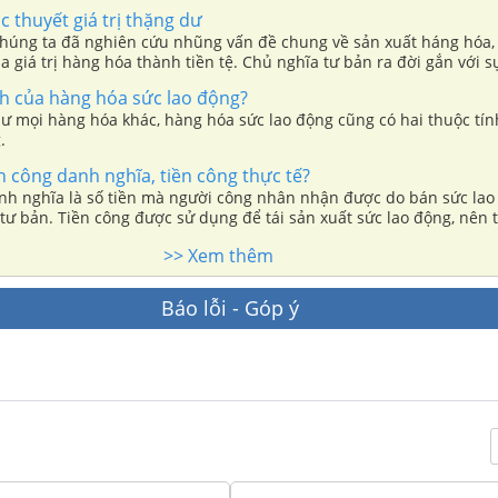
g hóa thông thường, mà phải là một hàng hóa đặt biệt, hàng hóa mà
c thuyết giá trị thặng dư
 đặc tính là nguồn gốc sinh ra giá trị.
chúng ta đã nghiên cứu nhũng vấn đề chung về sản xuất háng hóa,
 giá trị hàng hóa thành tiền tệ. Chủ nghĩa tư bản ra đời gắn với s
 của sản xuất hàng hóa.
nh của hàng hóa sức lao động?
 mọi hàng hóa khác, hàng hóa sức lao động cũng có hai thuộc tính:
.
n công danh nghĩa, tiền công thực tế?
anh nghĩa là số tiền mà người công nhân nhận được do bán sức lao
ư bản. Tiền công được sử dụng để tái sản xuất sức lao động, nên 
ải được chuyển hoá thành tiền công thực tế.
>> Xem thêm
Báo lỗi - Góp ý