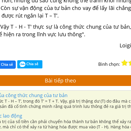
 hơn, nhưng dù sao cũng không thể tránh khỏi những
’. Còn sự vận động của tư bản cho vay để lấy lãi chẳng
được rút ngắn lại T – T’.
Vậy T - H - T' thực sự là công thức chung của tư bả
hể hiện ra trong lĩnh vực lưu thông".
Loig
Bình chọn:
Chia sẻ
Chia sẻ
Bài tiếp theo
a công thức chung của tư bản
 T - H – T’, trong đó T’ = T + T. Vậy, giá trị thặng dư (T) do đâu mà
 sản đã cố tình chứng minh rằng quá trình lưu thông đẻ ra giá trị t
 che giấu nguồn gốc làm giàu của các nhà tư bản.
 lao động
á trị của số tiền cần phải chuyển hóa thành tư bản không thể xảy r
y, mà chỉ có thể xảy ra từ hàng hóa được mua vào (T - H). Hàng hóa