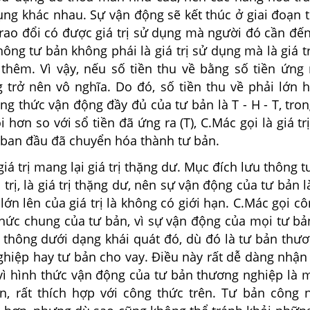
dụng khác nhau. Sự vận động sẽ kết thúc ở giai đoạn t
rao đổi có được giá trị sử dụng mà người đó cần đế
hông tư bản không phái là giá trị sử dụng mà là giá t
g thêm. Vì vậy, nếu số tiền thu về bằng số tiền ứng 
g trở nên vô nghĩa. Do đó, số tiền thu về phải lớn 
ng thức vận động đầy đủ của tư bản là T - H - T, tron
ội hơn so với sổ tiền đã ứng ra (T), C.Mác gọi là giá tr
a ban đầu đã chuyển hóa thành tư bản.
giá trị mang lại giá trị thặng dư. Mục đích lưu thông t
á trị, là giá trị thặng dư, nên sự vận động của tư bản 
 lớn lên của giá trị là không có giới hạn. C.Mác gọi cô
 thức chung của tư bản, vì sự vận động của mọi tư b
u thông dưới dạng khái quát đó, dù đó là tư bản thư
ghiệp hay tư bản cho vay. Điều này rất dễ dàng nhận
i vì hình thức vận động của tư bản thương nghiệp là
n, rất thích hợp với công thức trên. Tư bản công 