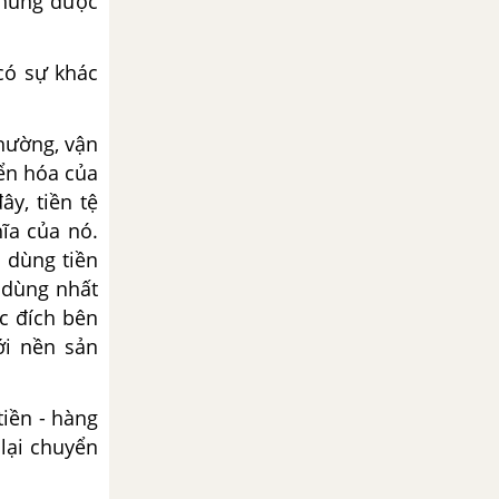
chúng được
có sự khác
thường, vận
yển hóa của
ây, tiền tệ
ĩa của nó.
i dùng tiền
 dùng nhất
ục đích bên
ới nền sản
tiền - hàng
 lại chuyển