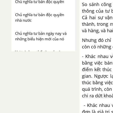
Chủ nghĩa tư bản độc quyền
So sánh công 
thông của tư 
Chủ nghĩa tư bản độc quyền
Cả hai sự vận
nhà nước
thành, trong m
và hàng, và ha
Chủ nghĩa tư bản ngày nay và
những biểu hiện mới của nó
Nhưng đó chỉ 
còn có những 
Vai trò, hạn chế và xu hướng
- Khác nhau v
vận động của chủ nghĩa tư bản
bằng việc bán
điểm kết thúc 
PHẦN THỨ BA: LÝ LUẬN CỦA CHỦ NGHĨA MÁC - LÊNIN VỀ CHỦ NGHĨA XÃ HỘI
gian. Ngược l
thúc bằng việc
Chương VII: Sứ mệnh lịch sử
của giai cấp công nhân và
quá trình, còn
cách mạng xã hội chủ nghĩa
chi ra dứt khoá
- Khác nhau v
Sứ mệnh lịch sử của giai cấp
công nhân
đơn là giá tr