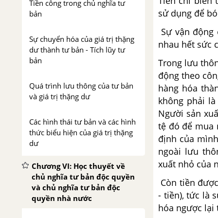
Tiền chỉ biến
Tiền công trong chủ nghĩa tư
sử dụng để bóc
bản
Sự vận động c
Sự chuyển hóa của giá trị thặng
nhau hết sức 
dư thành tư bản - Tích lũy tư
bản
Trong lưu thôn
động theo công
Quá trình lưu thông của tư bản
hàng hóa thàn
và giá trị thặng dư
không phải là
Người sản xuất
Các hình thái tư bản và các hình
tệ đó để mua 
thức biểu hiện của giá trị thặng
định của mình.
dư
ngoài lưu thô
xuất nhỏ của 
Chương VI: Học thuyết về
chủ nghĩa tư bản độc quyền
Còn tiền được 
và chủ nghĩa tư bản độc
- tiền), tức l
quyền nhà nước
hóa ngược lại 