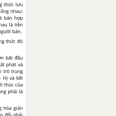
g thức lưu
iống nhau:
và bán hợp
hau là tiền
người bán.
ng thức đó
ơn bắt đầu
ất phát và
i trò trung
 H) và kết
ết thúc của
ông phải là
g hóa giản
o đổi phải