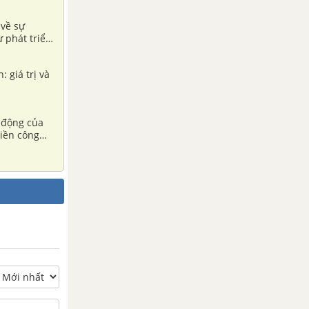
 giá trị sử
 về sự
ự phát triển
 giá trị và
 động của
tiền công