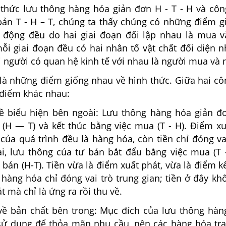
thức lưu thông hàng hóa giản đơn H - T - H và côn
bản T - H – T, chúng ta thấy chúng có những điểm g
 động đều do hai giai đoạn đối lập nhau là mua 
ỗi giai đoạn đều có hai nhân tố vật chất đối diện n
i người có quan hệ kinh tế với nhau là người mua và 
là những điểm giống nhau về hình thức. Giữa hai cô
điểm khác nhau:
ề biểu hiện bên ngoài: Lưu thông hàng hóa giản đ
 (H — T) và kết thúc bằng việc mua (T - H). Điểm xu
của quá trình đều là hàng hóa, còn tiền chỉ đóng va
ại, lưu thông của tư bản bắt đẩu bằng việc mua (T -
 bán (H-T). Tiền vừa là điểm xuất phát, vừa là điểm k
 hàng hóa chỉ đóng vai trò trung gian; tiền ở đây kh
t mà chỉ là ứng ra rồi thu về.
ề bản chất bên trong: Mục đích của lưu thông hàn
ị sử dụng để thỏa mãn nhu cầu, nên các hàng hóa tra