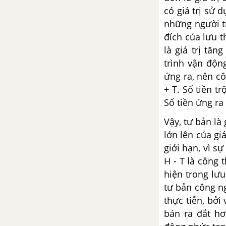
có giá trị sử 
Cách mạng xã hội chủ nghĩa
những người t
đích của lưu t
Hình thái kinh tế - xã hội cộng
là giá trị tăn
sản chủ nghĩa
trình vận độn
ứng ra, nên cô
Chương VIII: Những vấn đề
+ T. Số tiền tr
chính trị - xã hội có tính quy
Số tiền ứng r
luật trong tiến trình cách
mạng xã hội chủ nghĩa
Vậy, tư bản là 
lớn lên của gi
Xây dựng nền dân chủ xã hội
giới hạn, vì sự
chủ nghĩa và nhà nước xã hội
H - T là công
chủ nghĩa
hiện trong lư
tư bản công n
Xây dựng nền văn hóa xã hội
thực tiễn, bở
chủ nghĩa
bán ra đắt hơ