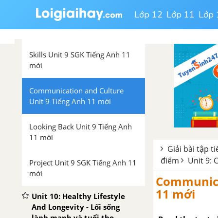
Lớp 12
Lớp 11
Lớp 
Language Unit 9 SGK Tiếng Anh
11 mới
Skills Unit 9 SGK Tiếng Anh 11
mới
Communication and Culture
Unit 9 Tiếng Anh 11 mới
Looking Back Unit 9 Tiếng Anh
11 mới
Giải bài tập t
điểm
Unit 9: 
Project Unit 9 SGK Tiếng Anh 11
mới
Communicat
11 mới
Unit 10: Healthy Lifestyle
And Longevity - Lối sống
lành mạnh và tuổi thọ