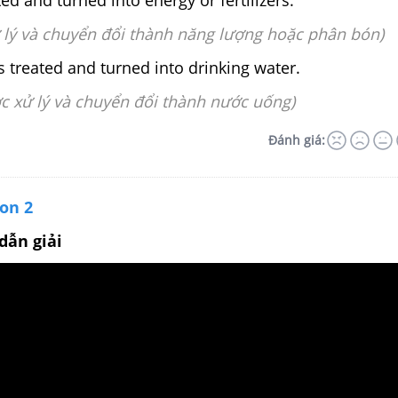
ted and turned into energy or fertilizers.
 lý và chuyển đổi thành năng lượng hoặc phân bón)
s treated and turned into drinking water.
c xử lý và chuyển đổi thành nước uống)
Đánh giá:
on 2
dẫn giải