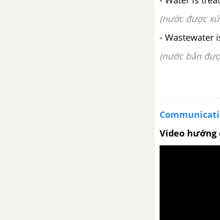
- Water is trea
(nước được xử
- Wastewater i
(nước bẩn đượ
Communicati
Video hướng 