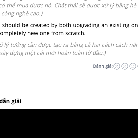
có thể mua được nó. Chất thải sẽ được xử lý bằng hệ
 công nghệ cao.)
ty should be created by both upgrading an existing o
completely new one from scratch.
ố lý tưởng cần được tạo ra bằng cả hai cách cách nâ
à xây dựng một cái mới hoàn toàn từ đầu.)
Đánh giá:
dẫn giải