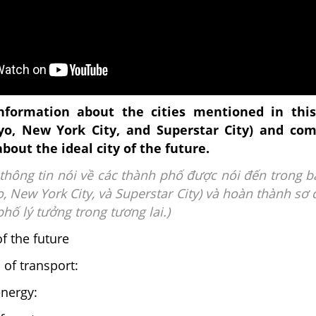
formation about the cities mentioned in this
yo, New York City, and Superstar City) and com
bout the ideal city of the future.
thông tin nói về các thành phố được nói đến trong b
, New York City, và Superstar City) và hoàn thành sơ 
hố lý tưởng trong tương lai.)
of the future
of transport:
energy: