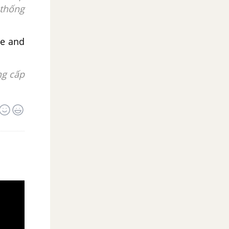
 thống
ne and
ng cấp