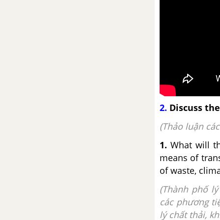
2.
Discuss the
(Thảo luận các
1.
What will th
means of trans
of waste, clima
(Thành phố lý
các phương ti
lý chất thải, kh