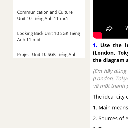
Communication and Culture
Unit 10 Tiếng Anh 11 mới
Looking Back Unit 10 SGK Tiếng
Anh 11 mới
1.
Use the in
(London, Tok
Project Unit 10 SGK Tiếng Anh
the diagram a
11 mới
(Em hãy dùng 
Review 4 trang 70 SGK Tiếng
(London, Tokyo
Anh 11 mới
về một thành p
Review 4 - Language trang 70
The ideal city 
SGK Tiếng Anh 11 mới
1. Main means 
Review 4 - Skills SGK Tiếng Anh
2. Sources of 
11 mới