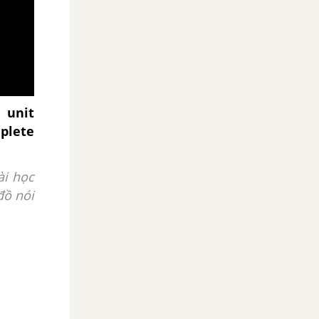
 unit
plete
ài học
đồ nói