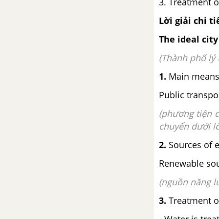
3. Treatment o
Đề cương ôn tập học kì 2
Lời giải chi ti
Đề cương ôn tập lí thuyết học kì
The ideal city
2 môn Tiếng Anh 11 mới
(Thành phố lý 
Đề cương ôn tập bài tập học kì 2
1.
Main means 
môn Tiếng Anh 11 mới
Public transpo
(phương tiện c
chuyển dưới l
2.
Sources of 
Renewable sou
(nguồn năng lư
3.
Treatment o