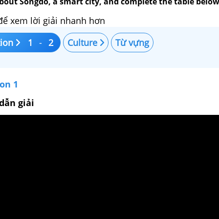
bout Songdo, a smart city, and complete the table below
để xem lời giải nhanh hơn
ion
1
-
2
Culture
Từ vựng
on 1
dẫn giải