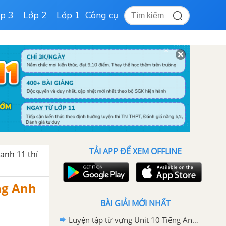
p 3
Lớp 2
Lớp 1
Công cụ
TẢI APP ĐỂ XEM OFFLINE
 anh 11 thí
ng Anh
BÀI GIẢI MỚI NHẤT
Luyện tập từ vựng Unit 10 Tiếng Anh 11 mới