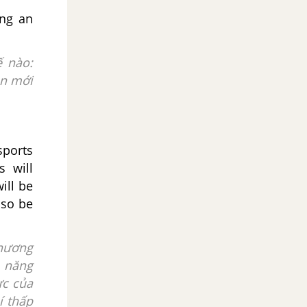
ing an
ế nào:
àn
mới
sports
s will
ill be
lso be
phương
năng
ực của
í thấp