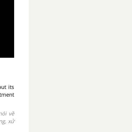
ut its
atment
nói về
ng,
xử