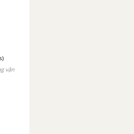
s)
ng vận