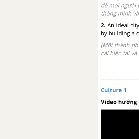
để mọi người 
thông minh và
2.
An ideal ci
by building a 
(Một thành ph
cái hiện tại v
Culture 1
Video hướng 