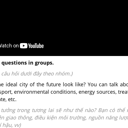
 questions in groups.
 câu hỏi dưới đây theo nhóm.)
e ideal city of the future look like? You can talk abo
port, environmental conditions, energy sources, tre
te, etc.
 tưởng trong tương lai sẽ như thế nào?
Bạn có thể 
ện giao thông, điều kiện môi trường, nguồn năng lượ
í hậu, vv)