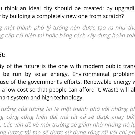
think an ideal city should be created: by upgrad
r by building a completely new one from scratch?
g một thành phố lý tưởng nên được tạo ra nh
ư th
g cấp cái hiện tại hoặc bằng cách xây dựng hoàn to
ết:
ity of the future is the one with modern public tran
l be run by solar energy. Environmental problem
use of the government’s efforts. Renewable energy w
 a low cost so that people can afford it. Waste will a
mart system and high technology.
 tưởng của tương lai là một thành phố với những 
ng công cộng hiện đại mà tất cả sẽ được chạy bởi
i. Các vấn đề về môi trường sẽ giảm nhờ những nỗ l
g lượng tái tạo sẽ được sử dụng rộng rãi với chi
ph