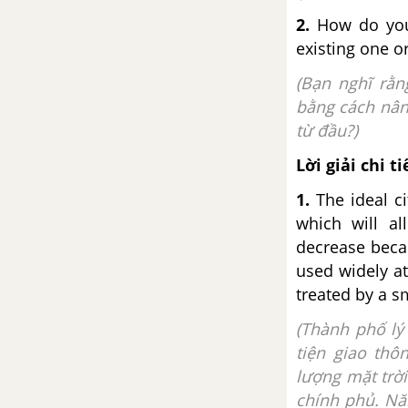
2.
How do you 
existing one o
(Bạn nghĩ rằn
bằng cách nân
từ đầu?)
Lời giải chi ti
1.
The ideal c
which will al
decrease beca
used widely at
treated by a s
(Thành phố lý
tiện giao thô
lượng mặt trờ
chính phủ. Năn