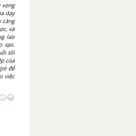
y vọng
óa dạy
y càng
ọc, và
ng lao
o tạo.
ổi tối
ệp của
gơi để
o việc