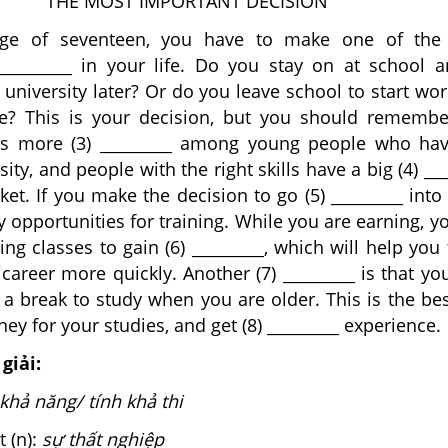
THE MOST IMPORTANT DECISION
ge of seventeen, you have to make one of the
 _________ in your life. Do you stay on at school a
o university later? Or do you leave school to start wor
se? This is your decision, but you should rememb
 is more (3) _________ among young people who ha
ity, and people with the right skills have a big (4) ___
ket. If you make the decision to go (5) _________ into 
 opportunities for training. While you are earning, y
ing classes to gain (6) _________, which will help you 
career more quickly. Another (7) _________ is that you
a break to study when you are older. This is the be
ey for your studies, and get (8) _________ experience.
giải:
khả năng/ tính khả thi
 (n):
sự thất nghiệp