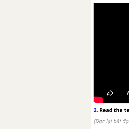
Anh 11 mới
Language Unit 6 SGK Tiếng Anh
11 mới
Skills Unit 6 SGK Tiếng Anh 11
mới
Communication and culture
Unit 6 Tiếng Anh 11 mới
Looking Back Unit 6 Tiếng Anh
11 mới
Project - Unit 6 SGK Tiếng Anh
2.
Read the te
11 mới
(Đọc lại bài đọ
Unit 7: Further Education -