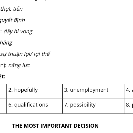
thực tiễn
quyết định
):
đầy hi vọng
thẳng
sự thuận lợi/ lợi thế
(n):
năng lực
ết:
2. hopefully
3. unemployment
4.
6. qualifications
7. possibility
8. 
THE MOST IMPORTANT DECISION