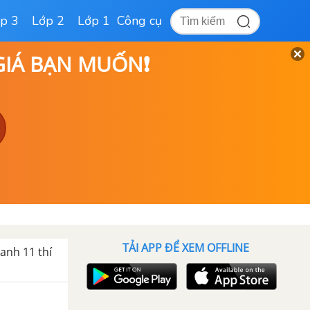
p 3
Lớp 2
Lớp 1
Công cụ
 GIÁ BẠN MUỐN❗
TẢI APP ĐỂ XEM OFFLINE
 anh 11 thí