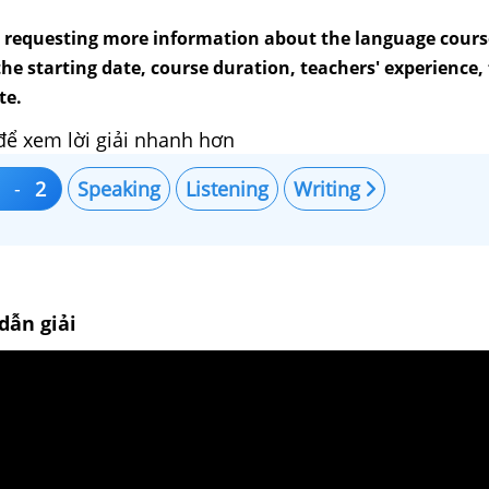
er requesting more information about the language cours
he starting date, course duration, teachers' experience,
te.
để xem lời giải nhanh hơn
-
2
Speaking
Listening
Writing
dẫn giải