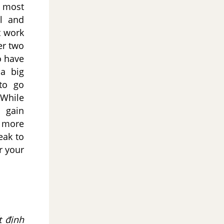
 most
l and
t work
er two
 have
 a big
to go
 While
 gain
r more
eak to
r your
t định