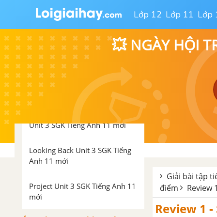
Getting started Unit 3 SGK Tiếng
Lớp 12
Lớp 11
Lớp 
Anh 11 mới
💥 NGÀY HỘI T
Skills Unit 3 SGK Tiếng Anh 11
mới
Language Unit 3 SGK Tiếng Anh
11 mới
Communication and culture
Unit 3 SGK Tiếng Anh 11 mới
Looking Back Unit 3 SGK Tiếng
Anh 11 mới
Giải bài tập t
Project Unit 3 SGK Tiếng Anh 11
điểm
Review 1
mới
Review 1 -