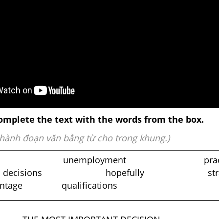
mplete the text with the words from the box.
thành đoạn văn bằng từ cho trong khung.)
ility unemployment practi
ions hopefully straig
ge qualifications