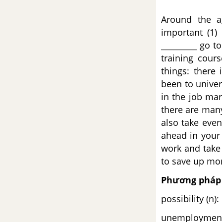
Looking Back Unit 4 SGK Tiếng
Anh 11 mới
Around the a
important (1)
Project - Unit 4 SGK Tiếng Anh
_________ go t
11 mới
training cour
things: there
Unit 5: Being Part Of Asean -
been to univers
Là một thành viên của
ASEAN
in the job mar
there are many
Ngữ pháp - Danh động từ
also take even
(Gerunds) - Unit 5 SGK Tiếng
ahead in your 
Anh 11 mới
work and take 
to save up mon
Ngữ pháp - State verbs (động từ
chi trạng thái) - Unit 5 SGK Tiếng
Phương pháp 
Anh 11 mới
possibility (n):
Vocabulary - Phần từ vựng -
unemployment