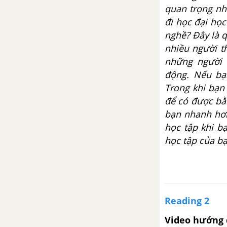
môn Tiếng Anh 11 mới
quan trọng nh
đi học đại họ
Unit 6: Global Warming - Sự
nghề? Đây là 
nóng lên toàn cầu
nhiều người t
những người c
Ngữ pháp - Perfect Gerunds
(Danh động từ hoàn thành) -
động. Nếu bạn
Unit 6 SGK Tiếng Anh 11 mới
Trong khi bạn
để có được bằ
Ngữ pháp - Perfect Participle
bạn nhanh hơn
(Phân từ hoàn thành) - Unit 6
học tập khi bạ
SGK Tiếng Anh 11 mới
học tập của bạ
Vocabulary - Phần từ vựng -
Unit 6 Tiếng Anh 11 mới
Luyện tập từ vựng
Reading 2
Video hướng 
Getting started Unit 6 SGK Tiếng