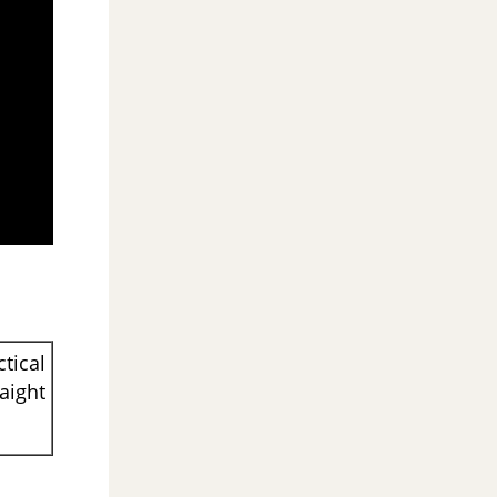
cal
ht