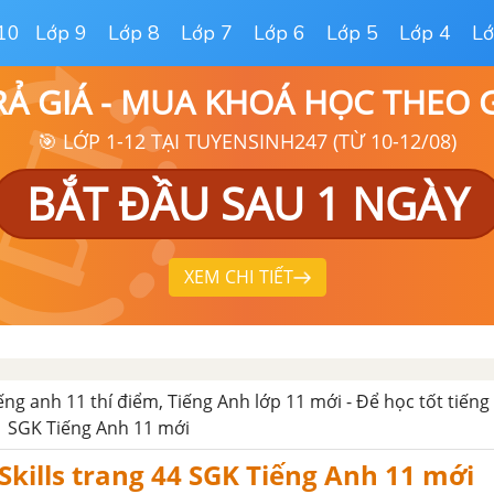
10
Lớp 9
Lớp 8
Lớp 7
Lớp 6
Lớp 5
Lớp 4
Lớ
RẢ GIÁ - MUA KHOÁ HỌC THEO
🎯 LỚP 1-12 TẠI TUYENSINH247 (TỪ 10-12/08)
BẮT ĐẦU SAU 1 NGÀY
XEM CHI TIẾT
iếng anh 11 thí điểm, Tiếng Anh lớp 11 mới - Để học tốt tiếng
 SGK Tiếng Anh 11 mới
 Skills trang 44 SGK Tiếng Anh 11 mới