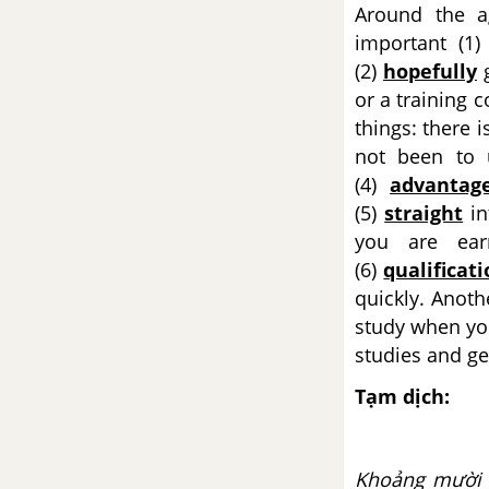
Around the a
Project Unit 5 SGK Tiếng Anh 11
important (1
mới
(2)
hopefully
g
or a training 
Review 2 trang 70 SGK Tiếng
things: there 
Anh 11 mới
not been to u
(4)
advantag
Review 2 - Language SGK Tiếng
Anh 11 mới
(5)
straight
in
you are ear
Review 2 - Skills SGK Tiếng Anh
(6)
qualificat
11 mới
quickly. Anoth
study when you
Đề cương ôn tập học kì 1
studies and ge
Đề cương ôn tập lí thuyết học kì
Tạm dịch:
1 môn Tiếng Anh 11 mới
Đề cương ôn tập bài tập học kì 1
Khoảng mười b