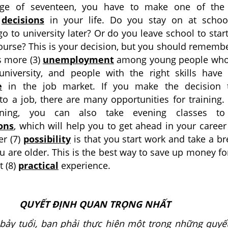
ge of seventeen, you have to make one of the
)
decisions
in your life. Do you stay on at schoo
o to university later? Or do you leave school to star
course? This is your decision, but you should rememb
is more (3)
unemployment
among young people who
niversity, and people with the right skills have
e
in the job market. If you make the decision 
to a job, there are many opportunities for training.
ning, you can also take evening classes to
ions
, which will help you to get ahead in your caree
er (7)
possibility
is that you start work and take a br
 are older. This is the best way to save up money fo
t (8)
practical
experience.
QUYẾT ĐỊNH QUAN TRỌNG NHẤT
ảy tuổi, bạn phải thực hiện một trong những quyế