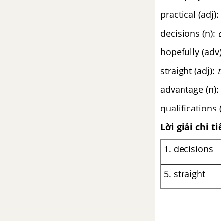
Unit 5 Tiếng Anh 11 mới
practical (adj):
Luyện tập từ vựng
decisions (n):
hopefully (adv
Getting started Unit 5 SGK Tiếng
Anh 11 mới
straight (adj):
advantage (n):
Language Unit 5 SGK Tiếng Anh
11 mới
qualifications 
Lời giải chi ti
Skills Unit 5 SGK Tiếng Anh 11
mới
1. decisions
Communication and culture
5. straight
Unit 5 SGK Tiếng Anh 11 mới
Looking Back Unit 5 SGK Tiếng
Anh 11 mới