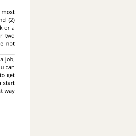
 most
nd (2)
k or a
er two
ve not
______
a job,
ou can
to get
 start
st way