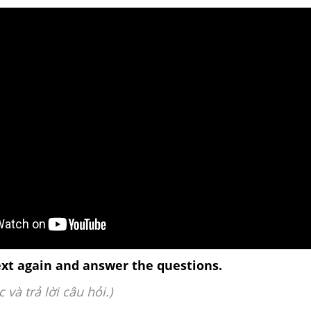
xt again and answer the questions.
c và trả lời câu hỏi.)