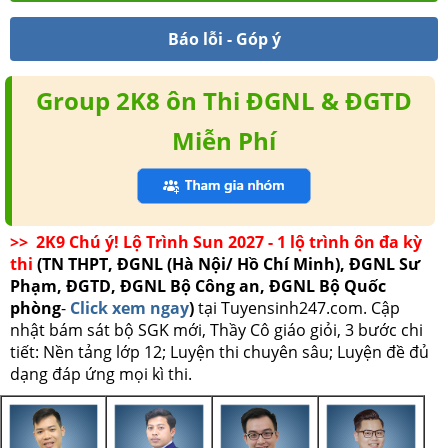
Báo lỗi - Góp ý
Group 2K8 ôn Thi ĐGNL & ĐGTD
Miễn Phí
>> 2K9 Chú ý! Lộ Trình Sun 2027 - 1 lộ trình ôn đa kỳ
thi
(TN THPT, ĐGNL (Hà Nội/ Hồ Chí Minh), ĐGNL Sư
Phạm, ĐGTD, ĐGNL Bộ Công an, ĐGNL Bộ Quốc
phòng
-
Click xem ngay
)
tại Tuyensinh247.com.
Cập
nhật bám sát bộ SGK mới, Thầy Cô giáo giỏi, 3 bước chi
tiết: Nền tảng lớp 12; Luyện thi chuyên sâu; Luyện đề đủ
dạng đáp ứng mọi kì thi.