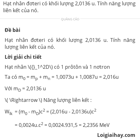
Hạt nhân đơteri có khối lượng 2,0136 u. Tính năng lượng
liên kết của nó.
QUẢNG CÁO
Đề bài
Hạt nhân đơteri có khối lượng 2,0136 u. Tính năng
lượng liên kết của nó.
Lời giải chi tiết
Hạt nhân \({}_1^2D\) có 1 prôtôn và 1 nơtron
Ta có m
= m
+ m
= 1,0073u + 1,0087u = 2,016u
0
p
n
Với m
= 2,0136 u
D
\( \Rightarrow \) Năng lượng liên kết :
2
2
W
= (m
- m
)c
= (2,016u - 2,0136u)c
lk
0
D
2
= 0,0024u.c
= 0,0024.931,5 = 2,2356 MeV
Loigiaihay.com