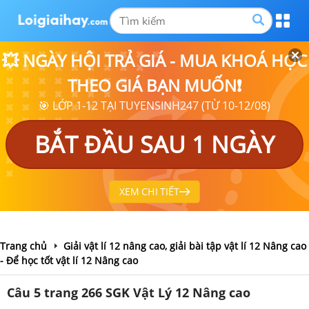
💥 NGÀY HỘI TRẢ GIÁ - MUA KHOÁ HỌC
THEO GIÁ BẠN MUỐN❗
🎯 LỚP 1-12 TẠI TUYENSINH247 (TỪ 10-12/08)
BẮT ĐẦU SAU 1 NGÀY
XEM CHI TIẾT
Trang chủ
Giải vật lí 12 nâng cao, giải bài tập vật lí 12 Nâng cao
- Để học tốt vật lí 12 Nâng cao
Câu 5 trang 266 SGK Vật Lý 12 Nâng cao