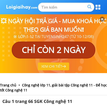
💥 NGÀY HỘI TRẢ GIÁ - MUA KHOÁ HỌC
THEO GIÁ BẠN MUỐN❗
🎯 LỚP 1-12 TẠI TUYENSINH247 (TỪ 10-12/08)
CHỈ CÒN 2 NGÀY
XEM CHI TIẾT
Trang chủ
Công nghệ lớp 11, giải bài tập Công nghệ 11 - Để học
tốt Công nghệ 11
Câu 1 trang 66 SGK Công nghệ 11